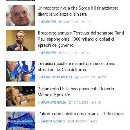
Un rapporto rivela che Soros è il finanziatore
dietro la violenza di sinistra
DI
IFAMNEWS
23/09/2025
1.9K
Il rapporto annuale ‘Festivus’ del senatore Rand
Paul espone oltre 1.000 miliardi di dollari di
sprechi del governo.
DI
IFAMNEWS
27/12/2024
162
Le radici occulte e misantropiche del piano
climatico del Club di Roma
DI
IFAMNEWS GERMANIA
05/05/2023
234
Parlamento UE: la neo-presidente Roberta
Metsola è pro-life
DI
IFAMNEWS ITALIA
18/01/2022
1.4K
L’aborto come diritto umano viola i diritti umani
DI
MARCO RESPINTI
04/10/2021
82