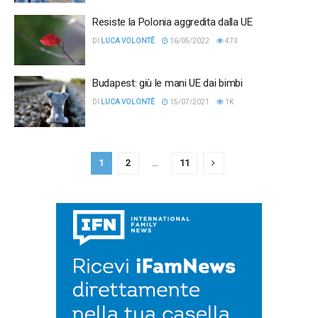
Resiste la Polonia aggredita dalla UE
DI
LUCA VOLONTÈ
16/05/2022
473
Budapest: giù le mani UE dai bimbi
DI
LUCA VOLONTÈ
15/07/2021
1K
1
2
…
11