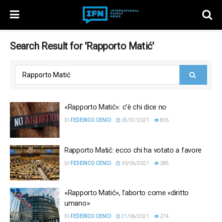
Search Result for 'Rapporto Matić'
«Rapporto Matić»: c’è chi dice no
DI
FEDERICO CENCI
05/07/2021
835
Rapporto Matić: ecco chi ha votato a favore
DI
FEDERICO CENCI
30/06/2021
285
«Rapporto Matić», l’aborto come «diritto
umano»
DI
FEDERICO CENCI
21/06/2021
274