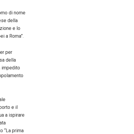
 uomo di nome
ese della
zione e lo
pei a Roma”.
er per
sa della
a impedito
popolamento
ale
orto e il
ua a ispirare
ata
to “La prima