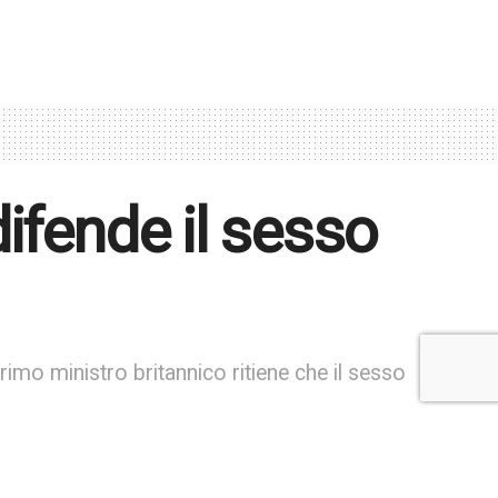
ifende il sesso
imo ministro britannico ritiene che il sesso
ng Time: 1 min read