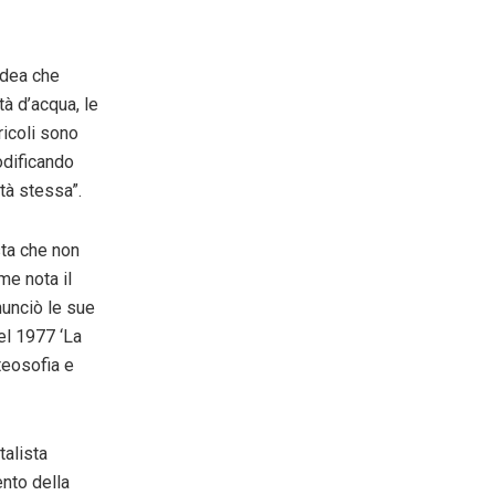
idea che
tà d’acqua, le
ricoli sono
odificando
tà stessa”.
sta che non
me nota il
unciò le sue
el 1977 ‘La
teosofia e
talista
ento della