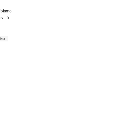
obbiamo
iviltà
tica