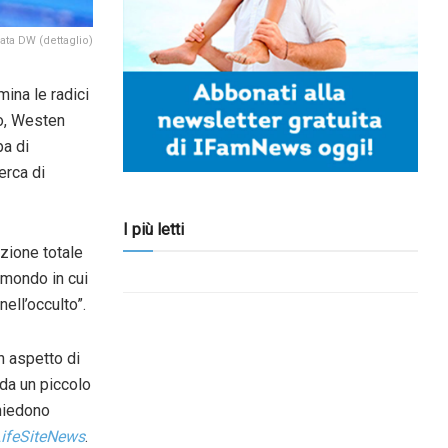
ta DW (dettaglio)
na le radici
lo, Westen
pa di
erca di
I più letti
azione totale
 mondo in cui
nell’occulto”.
n aspetto di
 da un piccolo
chiedono
ifeSiteNews
.