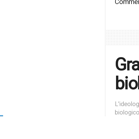
Comment
Gra
bio
L'ideolog
biologic
di
iFa