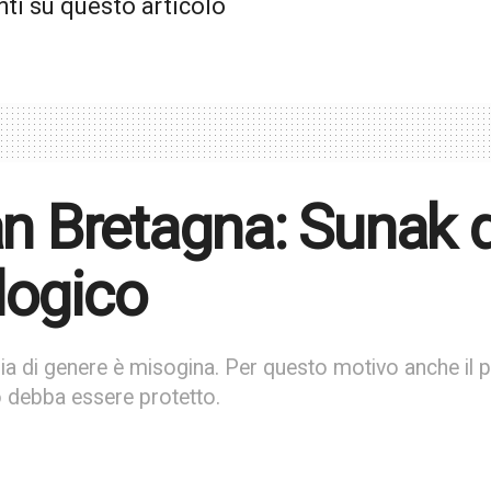
i su questo articolo
n Bretagna: Sunak d
logico
ia di genere è misogina. Per questo motivo anche il pr
o debba essere protetto.
mNews Germania
05/05/2023
in
In evidenza
,
Politica
70
Readi