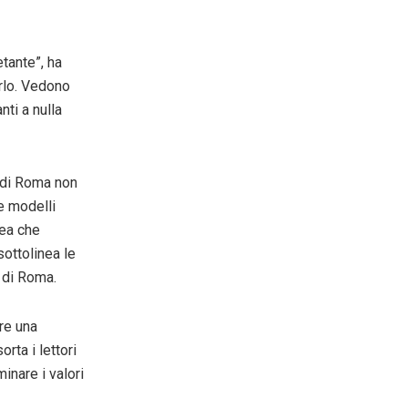
tante”, ha
arlo. Vedono
ti a nulla
 di Roma non
e modelli
dea che
ottolinea le
 di Roma.
re una
rta i lettori
inare i valori