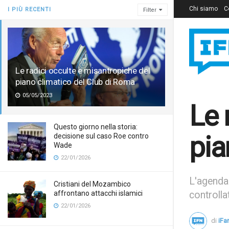
Chi siamo
C
I PIÙ RECENTI
Filter
Le radici occulte e misantropiche del
piano climatico del Club di Roma
05/05/2023
Le 
Questo giorno nella storia:
pia
decisione sul caso Roe contro
Wade
22/01/2026
L'agenda 
Cristiani del Mozambico
affrontano attacchi islamici
controlla
22/01/2026
di
iFa