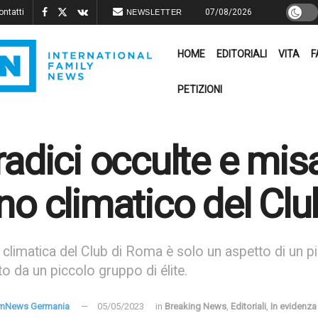
ontatti
07/08/2026
NEWSLETTER
HOME
EDITORIALI
VITA
F
PETIZIONI
radici occulte e mis
no climatico del Cl
climatica del Club di Roma è solo un aspetto di un p
to da un piccolo gruppo di élite.
mNews Germania
05/05/2023
in
Breaking News
,
Editoriali
,
In evidenza