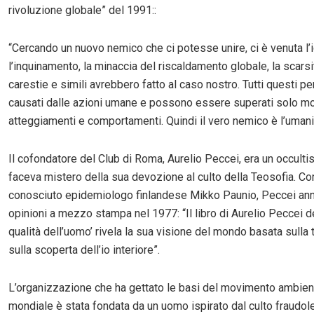
rivoluzione globale” del 1991::
“Cercando un nuovo nemico che ci potesse unire, ci è venuta l’
l’inquinamento, la minaccia del riscaldamento globale, la scarsi
carestie e simili avrebbero fatto al caso nostro. Tutti questi pe
causati dalle azioni umane e possono essere superati solo m
atteggiamenti e comportamenti. Quindi il vero nemico è l’umani
Il cofondatore del Club di Roma, Aurelio Peccei, era un occulti
faceva mistero della sua devozione al culto della Teosofia. Co
conosciuto epidemiologo finlandese Mikko Paunio, Peccei ann
opinioni a mezzo stampa nel 1977: “Il libro di Aurelio Peccei d
qualità dell’uomo’ rivela la sua visione del mondo basata sulla 
sulla scoperta dell’io interiore”.
L’organizzazione che ha gettato le basi del movimento ambien
mondiale è stata fondata da un uomo ispirato dal culto fraudol