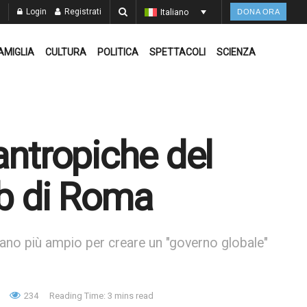
Login
Registrati
Italiano
DONA ORA
AMIGLIA
CULTURA
POLITICA
SPETTACOLI
SCIENZA
antropiche del
ub di Roma
iano più ampio per creare un "governo globale"
234
Reading Time: 3 mins read