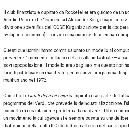
Il club finanziato e ospitato da Rockefeller era guidato da un
Aurelio Peccei, che “insieme ad Alexander King, il capo scozz
divisione scientifica dell’OCSE [Organizzazione per la coopera
sviluppo economico]… convocò una riunione di scienziati euro
Questi due uomini hanno commissionato un modello al comput
prevedere l’imminente collasso della civiltà industriale – a cau
sovrappopolazione. Il modello era sbagliato, ma questo non h
loro di pubblicare un manifesto per un nuovo programma di s
malthusiano nel 1972.
Con il titolo
I limiti della crescita
ha ispirato gran parte dell’attu
programma dei Verdi, che prevede la deindustrializzazione, l’ab
concetto di umanità come problema da risolvere. Il libro contin
un movimento la cui agenda si è sempre basata su una deliber
distorsione della realtà.Il Club di Roma afferma nel suo rappor