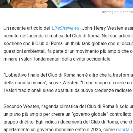
Immagine: Scherma
Un recente articolo del
LifeSiteNews
-John-Henry Westen esami
occulte dell’agenda climatica del Club di Roma. Nel suo artico
sostiene che il Club di Roma, un think tank globale che si occu
questioni ambientali, fa parte di un movimento più ampio che c
minare i valori fondamentali della civiltà occidentale.
“L’obiettivo finale del Club di Roma non è altro che la trasform
della società umana”, scrive Westen. “Il suo scopo è creare un
i valori tradizionali siano sostituiti da nuove credenze radicate 
Secondo Westen, l’agenda climatica del Club di Roma è solo u
un piano più ampio per creare un “governo globale” controllato
gruppo di élite. Egli indica i documenti del Club di Roma, che 
apertamente un governo mondiale entro il 2025, come
riporta
L