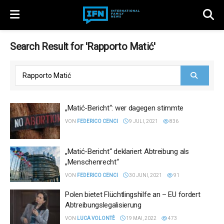
Search Result for 'Rapporto Matić'
„Matić-Bericht“: wer dagegen stimmte
VON
FEDERICO CENCI
9 JULI, 2021
836
„Matić-Bericht“ deklariert Abtreibung als
„Menschenrecht“
VON
FEDERICO CENCI
30 JUNI, 2021
91
Polen bietet Flüchtlingshilfe an – EU fordert
Abtreibungslegalisierung
VON
LUCA VOLONTÈ
19 MAI, 2022
473