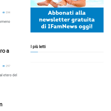
594
enomeno
I più letti
ro a
297
al etero del
lm