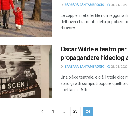
DI
BARBARA SANTAMBROGIO
31/01/2020
Le coppie in età fertile non reggono il
dell’invecchiamento della popolazione
disastro
Oscar Wilde a teatro per
propagandare l’ideologi
DI
BARBARA SANTAMBROGIO
26/01/2020
Una pièce teatrale, e già il titolo dice
sono gli atti compiuti oppure quelli pr
spettacolo Atti...
1
…
23
24