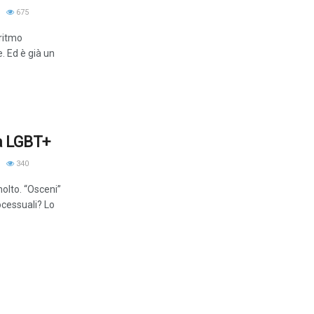
675
 ritmo
. Ed è già un
a LGBT+
340
 molto. “Osceni”
ocessuali? Lo