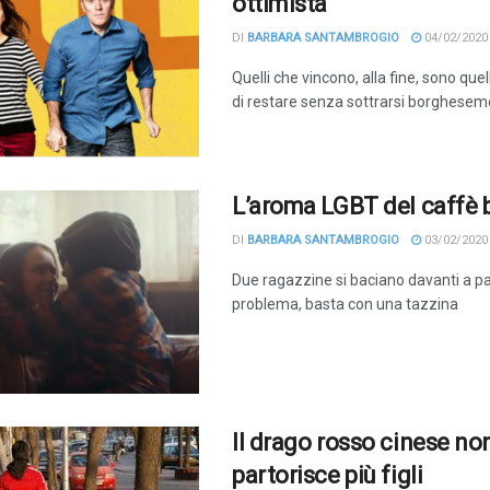
ottimista
DI
BARBARA SANTAMBROGIO
04/02/2020
Quelli che vincono, alla fine, sono que
di restare senza sottrarsi borgheseme
L’aroma LGBT del caffè 
DI
BARBARA SANTAMBROGIO
03/02/2020
Due ragazzine si baciano davanti a p
problema, basta con una tazzina
Il drago rosso cinese no
partorisce più figli