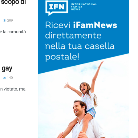
 scopo di
209
é la comunità
i gay
140
n vietato, ma