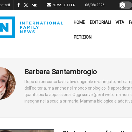
ontatti
06/08/2026
NEWSLETTER
HOME
EDITORIALI
VITA
F
PETIZIONI
Barbara Santambrogio
Dopo un percorso lavorativo originale e variegato, nel camp
dell’editoria, ma anche nel mondo enologico, è approdata 
quanto più la appassiona. Oggi scrive (per il web, ma non so
insegna nella scuola primaria. Mamma biologica e adottiva,