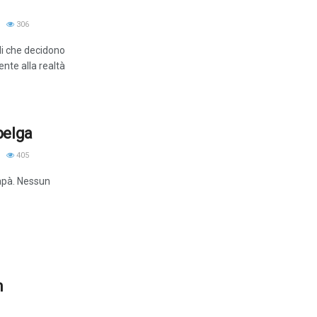
306
lli che decidono
nte alla realtà
belga
405
apà. Nessun
n