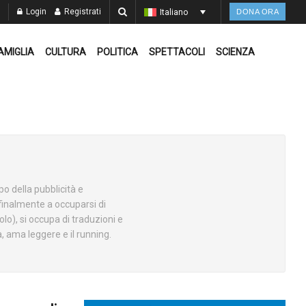
Login
Registrati
Italiano
DONA ORA
AMIGLIA
CULTURA
POLITICA
SPETTACOLI
SCIENZA
o della pubblicità e
finalmente a occuparsi di
lo), si occupa di traduzioni e
 ama leggere e il running.