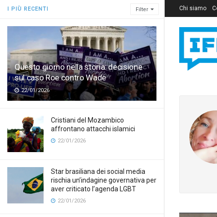
Chi siamo
C
I PIÙ RECENTI
Filter
Questo giorno nella storia: decisione
sul caso Roe contro Wade
22/01/2026
Cristiani del Mozambico
affrontano attacchi islamici
22/01/2026
Star brasiliana dei social media
rischia un’indagine governativa per
aver criticato l’agenda LGBT
22/01/2026