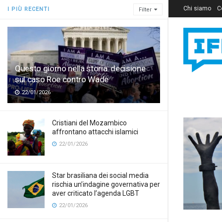
Chi siamo
C
I PIÙ RECENTI
Filter
Questo giorno nella storia: decisione
sul caso Roe contro Wade
22/01/2026
Cristiani del Mozambico
affrontano attacchi islamici
22/01/2026
Star brasiliana dei social media
rischia un’indagine governativa per
aver criticato l’agenda LGBT
22/01/2026