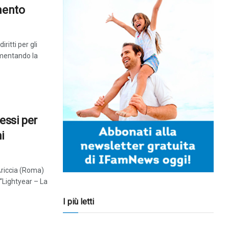
mento
iritti per gli
umentando la
essi per
i
Ariccia (Roma)
 “Lightyear – La
I più letti