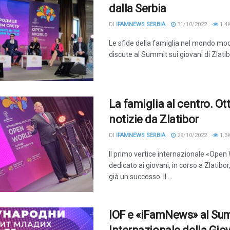
dalla Serbia
DI
IFAMNEWS SERBIA
31/10/2022
1.4
Le sfide della famiglia nel mondo mo
discute al Summit sui giovani di Zlati
La famiglia al centro. Ot
notizie da Zlatibor
DI
IFAMNEWS SERBIA
29/10/2022
1.3
Il primo vertice internazionale «Open
dedicato ai giovani, in corso a Zlatibor,
già un successo. Il ...
IOF e «iFamNews» al Su