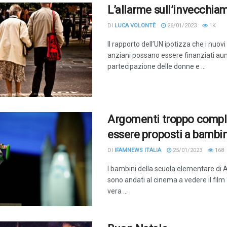
L’allarme sull’invecchia
DI
LUCA VOLONTÈ
26/01/2023
1K
Il rapporto dell’UN ipotizza che i nuovi d
anziani possano essere finanziati a
partecipazione delle donne e ...
Argomenti troppo compl
essere proposti a bambin
DI
IFAMNEWS ITALIA
25/01/2023
168
I bambini della scuola elementare di 
sono andati al cinema a vedere il film
vera ...