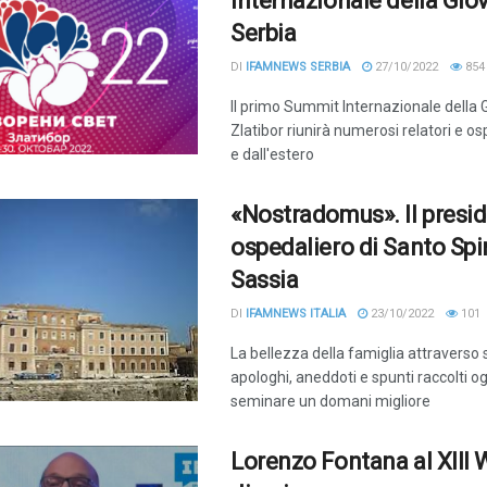
Internazionale della Gio
Serbia
DI
IFAMNEWS SERBIA
27/10/2022
854
Il primo Summit Internazionale della 
Zlatibor riunirà numerosi relatori e osp
e dall'estero
«Nostradomus». Il presid
ospedaliero di Santo Spir
Sassia
DI
IFAMNEWS ITALIA
23/10/2022
101
La bellezza della famiglia attraverso s
apologhi, aneddoti e spunti raccolti og
seminare un domani migliore
Lorenzo Fontana al XIII 