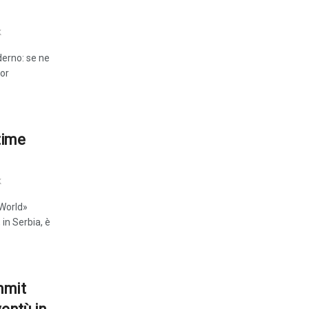
K
derno: se ne
bor
time
K
 World»
 in Serbia, è
mmit