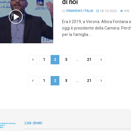
di noi
DI
IFAMNEWS ITALIA
18/10/2022
496
Era il 2019, a Verona. Allora Fontana e
oggi è presidente della Camera. Perché
per la famiglia ...
1
2
3
…
21
1
2
3
…
21
Link diretti