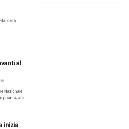
ita, della
vanti al
30
one Nazionale
priorità, utili
 inizia