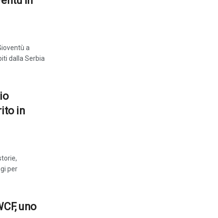
ventù in
Gioventù a
iti dalla Serbia
io
ito in
torie,
gi per
WCF, uno