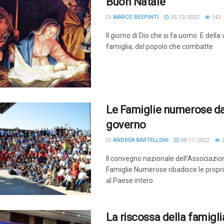
Buon Natale
DI
MARCO RESPINTI
25/12/2022
142
Il giorno di Dio che si fa uomo. E della v
famiglia, del popolo che combatte
Le Famiglie numerose da
governo
DI
ANDREA BARTELLONI
08/11/2022
2
Il convegno nazionale dell’Associazi
Famiglie Numerose ribadisce le proprie 
al Paese intero
La riscossa della famiglia