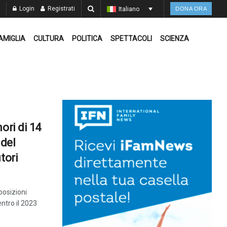
Login
Registrati
Italiano
DONA ORA
AMIGLIA
CULTURA
POLITICA
SPETTACOLI
SCIENZA
ori di 14
del
tori
posizioni
ntro il 2023