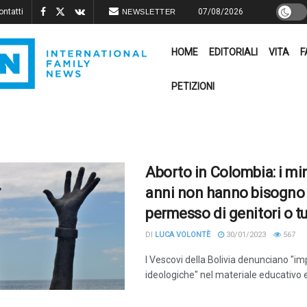
ontatti
07/08/2026
NEWSLETTER
HOME
EDITORIALI
VITA
F
PETIZIONI
Aborto in Colombia: i min
anni non hanno bisogno 
permesso di genitori o tu
DI
LUCA VOLONTÈ
30/01/2023
567
I Vescovi della Bolivia denunciano "im
ideologiche" nel materiale educativo e