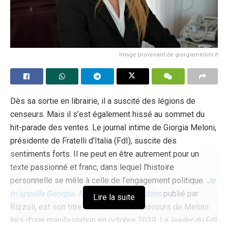
Image provenant de giorgiameloni.it
Dès sa sortie en librairie, il a suscité des légions de
censeurs. Mais il s’est également hissé au sommet du
hit-parade des ventes. Le journal intime de Giorgia Meloni,
présidente de Fratelli d’Italia (FdI), suscite des
sentiments forts. Il ne peut en être autrement pour un
texte passionné et franc, dans lequel l’histoire
personnelle se mêle à celle de l’engagement politique.
Je
m’appelle Georgia. Mes racines, mes idées
publié par
Lire la suite
Rizzoli, est son titre efficace, tiré du discours de Meloni
lors d’une manifestation en octobre 2019. La
leader du
FdI