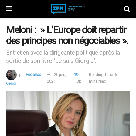
Meloni : » L’Europe doit repartir
des principes non négociables ».
Entretien avec la dirigeante politique après la
sortie de son livre "Je suis Giorgia".
par
Federico
20 juin,
Reading Time: 6
2021
1.3k
mins read
Cenci