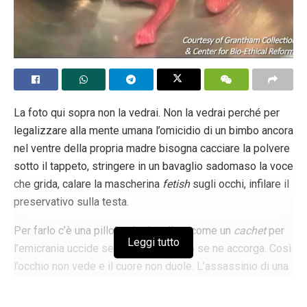
La foto qui sopra non la vedrai. Non la vedrai perché per
legalizzare alla mente umana l’omicidio di un bimbo ancora
nel ventre della propria madre bisogna cacciare la polvere
sotto il tappeto, stringere in un bavaglio sadomaso la voce
che grida, calare la mascherina
fetish
sugli occhi, infilare il
preservativo sulla testa.
Per farlo c’è una pillola, che ingollata come un
cachet
per
Leggi tutto
l’emicrania uccide senza che nessuno se ne accorga. Così
l’occhio non vede e il cuore non duole. L’assassinio di una
creatura umana indifesa si consuma da sole nel cesso,
come lavarsi i denti, via il dente via il dolore, nessuno sa,