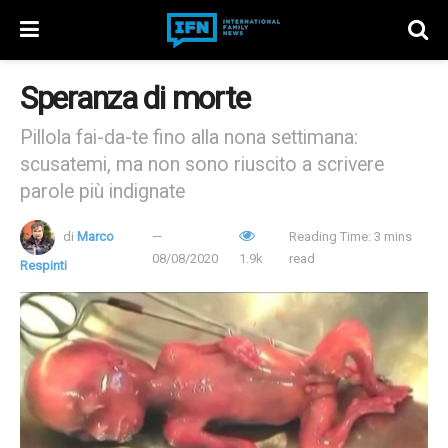
Speranza di morte
Pillola fai-da-te fino alla nona settimana:
scusatemi, ma non sono riuscito a scrivere
parole più indignate
di
Marco
Reading Time: 3 mins
08/08/2020
1.9k
read
Respinti