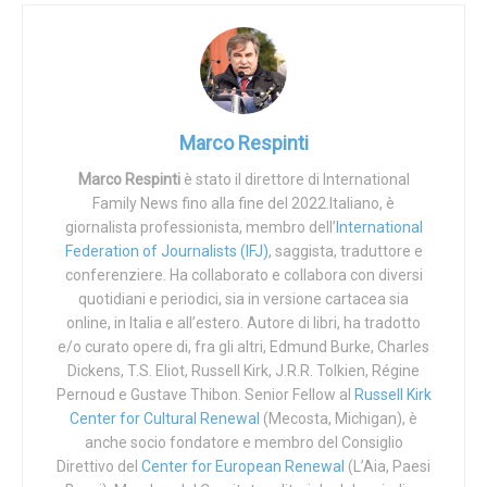
chi sa non dice, chi non dice scorda in fretta tirando lo
sciacquone e chi invece dice sarebbe meglio stesse zitto.
Per esempio il ministro della Salute Roberto Speranza,
per il quale la vita umana vale soltanto un
tweet
e la prima
Marco Respinti
pagina di un giornalone.
Marco Respinti
è stato il direttore di International
Le nuove linee guida, basate sull’evidenza
Family News fino alla fine del 2022.Italiano, è
scientifica, prevedono l’interruzione
giornalista professionista, membro dell’
International
Federation of Journalists (IFJ)
volontaria di gravidanza con metodo
, saggista, traduttore e
conferenziere. Ha collaborato e collabora con diversi
farmacologico in day hospital e fino alla nona
quotidiani e periodici, sia in versione cartacea sia
settimana.
online, in Italia e all’estero. Autore di libri, ha tradotto
È un passo avanti importante nel pieno
e/o curato opere di, fra gli altri, Edmund Burke, Charles
rispetto della 194 che è e resta una legge di
Dickens, T.S. Eliot, Russell Kirk, J.R.R. Tolkien, Régine
civiltà.
pic.twitter.com/0OkNq8Vbnj
Pernoud e Gustave Thibon. Senior Fellow al
Russell Kirk
Center for Cultural Renewal
(Mecosta, Michigan), è
— Roberto Speranza (@robersperanza)
anche socio fondatore e membro del Consiglio
Direttivo del
Center for European Renewal
August 8, 2020
(L’Aia, Paesi