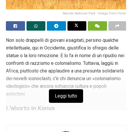
Grazie ministro Speranza. Grazie per questa mela
avvelenata. Grazie per le sue frasi «evidenza scientifica»,
Nairobi National Park - Image from Flickr
«pieno rispetto della legge 194», «legge di civiltà».
Speranza di morte: questo è ciò che si prospetta all’Italia.
Tags:
Aborto
Roberto Speranza
Non solo drappelli di giovani esagitati, persino qualche
intellettuale, qui in Occidente, giustifica lo sfregio delle
statue o la loro rimozione. E lo fa in nome di un ripudio nei
confronti di razzismo e colonialismo. Tuttavia, laggiù in
Africa, piuttosto che applaudire a una presunta solidarietà
dei novelli iconoclasti, c’è chi denuncia un «colonialismo
ideologico» che ancora schiaccia cultura e popoli
autoctoni.
Leggi tutto
L’aborto in Kenya
È il caso di Ella Duru, un’attivista
pro-life
keniana, la quale
ha denunciato a
RightToLife
«lo sfacciato tentativo da