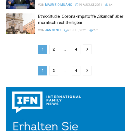
VON
MAURIZIO MILANO
19 AUGUST, 2021
6K
Ethik-Studie: Corona-Impstoffe „Skandal“ aber
moralisch rechtfertigbar
VON
JAN BENTZ
23 JULI, 2021
271
1
2
…
4
1
2
…
4