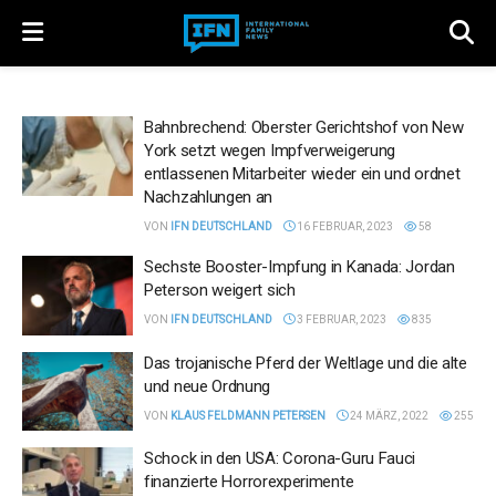
Bahnbrechend: Oberster Gerichtshof von New
York setzt wegen Impfverweigerung
entlassenen Mitarbeiter wieder ein und ordnet
Nachzahlungen an
VON
IFN DEUTSCHLAND
16 FEBRUAR, 2023
58
Sechste Booster-Impfung in Kanada: Jordan
Peterson weigert sich
VON
IFN DEUTSCHLAND
3 FEBRUAR, 2023
835
Das trojanische Pferd der Weltlage und die alte
und neue Ordnung
VON
KLAUS FELDMANN PETERSEN
24 MÄRZ, 2022
255
Schock in den USA: Corona-Guru Fauci
finanzierte Horrorexperimente