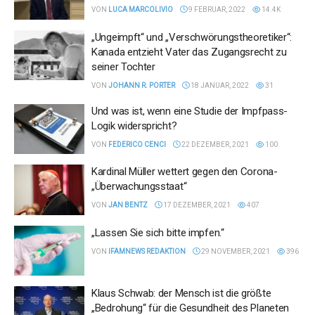
VON
LUCA MARCOLIVIO
9 FEBRUAR, 2022
14.4K
„Ungeimpft“ und „Verschwörungstheoretiker“:
Kanada entzieht Vater das Zugangsrecht zu
seiner Tochter
VON
JOHANN R. PORTER
18 JANUAR, 2022
31
Und was ist, wenn eine Studie der Impfpass-
Logik widerspricht?
VON
FEDERICO CENCI
22 DEZEMBER, 2021
100
Kardinal Müller wettert gegen den Corona-
„Überwachungsstaat“
VON
JAN BENTZ
17 DEZEMBER, 2021
407
„Lassen Sie sich bitte impfen.“
VON
IFAMNEWS REDAKTION
29 NOVEMBER, 2021
396
Klaus Schwab: der Mensch ist die größte
„Bedrohung“ für die Gesundheit des Planeten