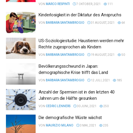
VON
MARCO RESPINTI
7 OKTOBER, 2021
111
Kinderlosigkeit in der Diktatur des Anspruchs
VON
BARBARA SANTAMBROGIO
31 AUGUST, 2021
64
US-Soziologiestudie: Haustieren werden mehr
Rechte zugesprochen als Kindern
VON
BARBARA SANTAMBROGIO
19 AUGUST, 2021
50
Bevölkerungsschwund in Japan:
demographische Krise trifft das Land
VON
BARBARA SANTAMBROGIO
12 JULI, 2021
185
Anzahl der Spermien ist in den letzten 40
Jahren um die Hälfte gesunken
VON
CEDRIC LENNERS
30 JUNI, 2021
250
Die demografische Wüste wächst
VON
MAURIZIO MILANO
3 MAI, 2021
235