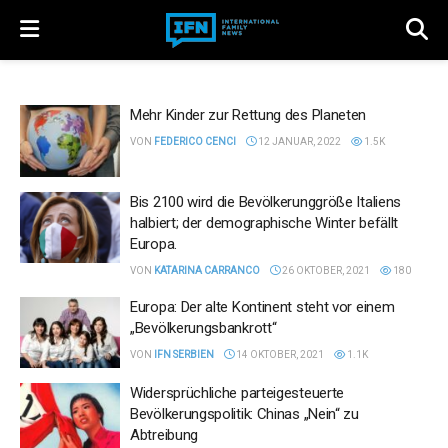
Mehr Kinder zur Rettung des Planeten
VON
FEDERICO CENCI
12 JANUAR, 2022
1.5K
Bis 2100 wird die Bevölkerunggröße Italiens
halbiert; der demographische Winter befällt
Europa.
VON
KATARINA CARRANCO
26 OKTOBER, 2021
180
Europa: Der alte Kontinent steht vor einem
„Bevölkerungsbankrott“
VON
IFN SERBIEN
14 OKTOBER, 2021
1.1K
Widersprüchliche parteigesteuerte
Bevölkerungspolitik: Chinas „Nein“ zu
Abtreibung