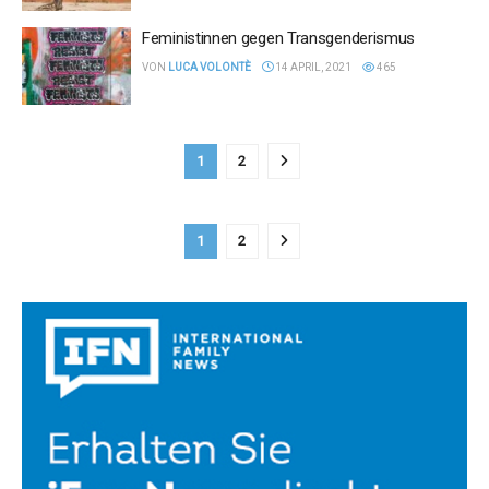
Feministinnen gegen Transgenderismus
VON
LUCA VOLONTÈ
14 APRIL, 2021
465
1
2
1
2