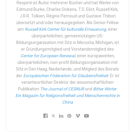
Respinti ist Autor mehrerer Bücher und hat Werke von
Unsinn und zwar überall auf der Welt. Anscheinend aber
Edmund Burke, Charles Dickens, T.S. Eliot, Russell Kirk,
nicht in China, wo das Staatsregime der Kommunistischen
J.R.R. Tolkien, Régine Pernoud und Gustave Thibon
Partei Chinas (KPCh) unanfechtbar über das Recht auf
übersetzt und/oder herausgegeben. Als Senior Fellow
Leben und Tod der chinesischen Bürger urteilt, was
am
Russell Kirk Center für kulturelle Erneuerung
, einer
konkret bedeutet: mal wird Abtreibung befürwortet, mal
überparteilichen, gemeinnützigen US-
Bildungsorganisation mit Sitz in Mecosta, Michigan, ist
wird Abtreibung abgelehnt.
er Gründungsmitglied und Vorstandsmitglied des
Center for European Renewal
, einer europaweiten,
In der Tat sind in China Familien nicht frei. Es steht ihnen
überparteilichen, non-profit Bildungsorganisation mit
nicht frei, ihren Nachwuchs auf die Welt zu bringen und so
Sitz in Den Haag, Niederlande, und Mitglied des Beirats
viele Kinder zu zeugen, wie sie wollen. Sie sind nicht frei,
der
Europäischen Föderation für Glaubensfreiheit
. Er ist
Leben zu schenken. Sie können nicht anders, als dem
verantwortlicher Direktor der wissenschaftlichen
Staat zu gehorchen. Dieser entscheidet, wann und wie
Publikation
The Journal of CESNUR
und
Bitter Winter:
viele Kinder die Bürger bekommen dürfen, wobei das
Ein Magazin für Religionsfreiheit und Menschenrechte in
China
Wann
und das
Wie viele
von der Regierungsstrategie der
KPCh abhängen.
Jahrzehntelang passte es in die Politik der KPCh,
chinesische Kinder noch im Mutterleib umzubringen, daher