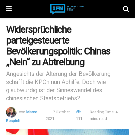
Widersprüchliche
parteigesteuerte
Bevölkerungspolitik: Chinas
„Nein“ zu Abtreibung
Angesichts der Alterung der Bevölkerung
schafft die KPCh nun Abhilfe. Doch wie
glaubwürdig ist der Sinneswandel des
chinesischen Staatsbetriebs?
von
Marco
7 Oktober,
Reading Time: 4
2021
111
mins read
Respinti