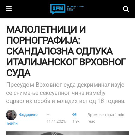
МАЛОЛЕТНИЦИ И
ПОРНОГРАФИЈА:
СКАНДАЛОЗНА ОДЛУКА
ИТАЛИЈАНСКОГ ВРХОВНОГ
СУДА
Пресудом Врховног суда декриминализује
се снимање сексуалног чина између
одраслих особа и младих испод 18 година.
Федерико
Време читања:1 min
11.11.2021.
1.9k
read
Ћенћи