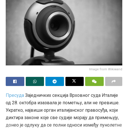
Image from Wikiwand
Пресуда
Заједничких секција Врховног суда Италије
од 28. октобра изазвала је пометњу, али не превише.
Укратко, највиши орган италијанског правосуђа, који
диктира законе које све судије морају да примењују,
донео је одлуку да се полни односи између пунолетне