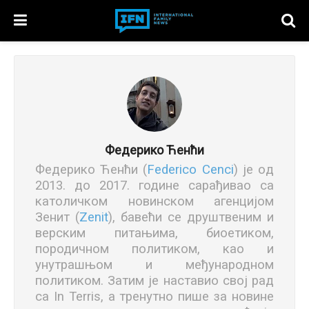
Федерико Ћенћи
Федерико Ћенћи (
Federico Cenci
) је oд
2013. до 2017. године сарађивао сa
католичком новинском агенцијом
Зенит (
Zenit
), бавећи се друштвеним и
верским питањима, биоетиком,
породичном политиком, као и
унутрашњом и међународном
политиком. Затим је наставио свој рад
са In Terris, а тренутно пише за новине