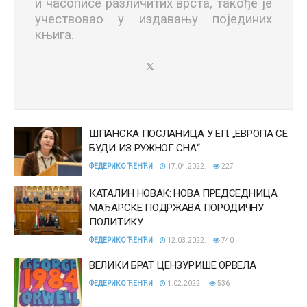
и часописе различитих врста, такође је
учествовао у издавању појединих
књига.
ШПАНСКА ПОСЛАНИЦА У ЕП: „ЕВРОПА СЕ
БУДИ ИЗ РУЖНОГ СНА“
ФЕДЕРИКО ЋЕНЋИ
17.04.2022.
227
КАТАЛИН НОВАК: НОВА ПРЕДСЕДНИЦА
МАЂАРСКЕ ПОДРЖАВА ПОРОДИЧНУ
ПОЛИТИКУ
ФЕДЕРИКО ЋЕНЋИ
12.03.2022.
740
ВЕЛИКИ БРАТ ЦЕНЗУРИШЕ ОРВЕЛА
ФЕДЕРИКО ЋЕНЋИ
1.02.2022.
536