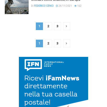
DI
FEDERICO CENCI
24/11/2021
162
1
2
3
1
2
3