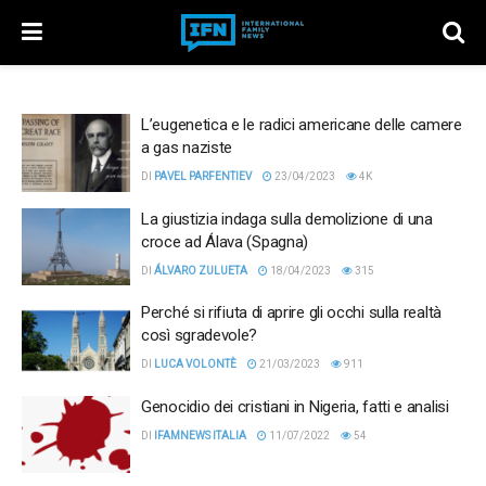
L’eugenetica e le radici americane delle camere
a gas naziste
DI
PAVEL PARFENTIEV
23/04/2023
4K
La giustizia indaga sulla demolizione di una
croce ad Álava (Spagna)
DI
ÁLVARO ZULUETA
18/04/2023
315
Perché si rifiuta di aprire gli occhi sulla realtà
così sgradevole?
DI
LUCA VOLONTÈ
21/03/2023
911
Genocidio dei cristiani in Nigeria, fatti e analisi
DI
IFAMNEWS ITALIA
11/07/2022
54