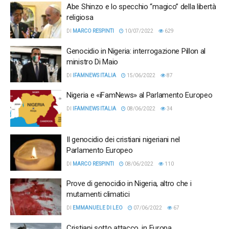
Abe Shinzo e lo specchio “magico” della libertà
religiosa
DI
MARCO RESPINTI
10/07/2022
629
Genocidio in Nigeria: interrogazione Pillon al
ministro Di Maio
DI
IFAMNEWS ITALIA
15/06/2022
87
Nigeria e «iFamNews» al Parlamento Europeo
DI
IFAMNEWS ITALIA
08/06/2022
34
Il genocidio dei cristiani nigeriani nel
Parlamento Europeo
DI
MARCO RESPINTI
08/06/2022
110
Prove di genocidio in Nigeria, altro che i
mutamenti climatici
DI
EMMANUELE DI LEO
07/06/2022
67
Cristiani sotto attacco, in Europa