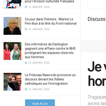
pour l’érosion culturelle française
16 JANVIER, 2026
Discuss
Ce jour dans l’histoire : Marine Le
Pen élue à la tête du Front national
16 JANVIER, 2026
Des infirmières de Darlington
gagnent une affaire contre le NHS
protégeant les espaces réservés
aux femmes
Je 
16 JANVIER, 2026
Le Polonais Nawrocki prononce un
hom
discours devant les fidèles
catholiques sur l’immigration
16 JANVIER, 2026
Tragique
avons lai
VOIR PLUS