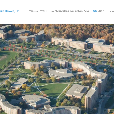
ian Brown, Jr.
29 mai, 2023
in
Nouvelles récentes
,
Vie
407
Read