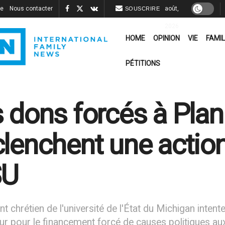
re
Nous contacter
août,
SOUSCRIRE
2026
HOME
OPINION
VIE
FAMIL
PÉTITIONS
 dons forcés à Pla
lenchent une action 
U
nt chrétien de l'université de l'État du Michigan intent
r pour le financement forcé de causes politiques aux