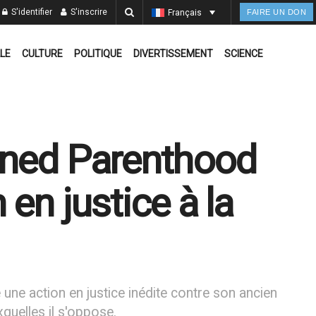
S'identifier
S'inscrire
Français
FAIRE UN DON
LE
CULTURE
POLITIQUE
DIVERTISSEMENT
SCIENCE
nned Parenthood
en justice à la
e une action en justice inédite contre son ancien
quelles il s'oppose.