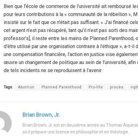
Bien que l’école de commerce de l’université ait remboursé le
pour leurs contributions à la « communauté de la rébellion », M.
insisté sur le fait que ce n’était pas suffisant. « J’ai financé cel
cet argent n’est pas récupéré, tant qu’il n’est pas sorti des mai
professor’s], il reste entre les mains de Planned Parenthood, o
d’être utilisé par une organisation contraire à l’éthique », a-t-il 
une compensation financière, l’action en justice vise égalemen
œuvre un changement de politique au sein de l’université, afin 
de tels incidents ne se reproduisent à l’avenir.
Tags:
Abortion
Planned Parenthood
Pro-life
procès
righ
Brian Brown, Jr.
Brian Brown, Jr. est en deuxième année au Thomas Aquinas
où il prépare une licence en philosophie et en théologie.