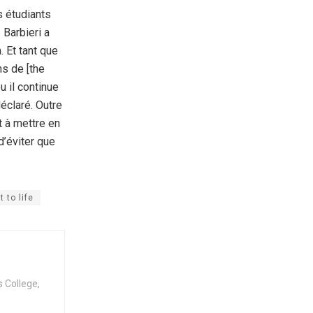
s étudiants
 Barbieri a
a. Et tant que
ns de [the
u il continue
déclaré. Outre
t à mettre en
d’éviter que
t to life
 College,