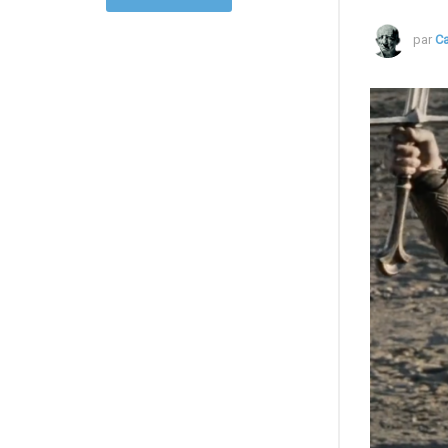
par
C