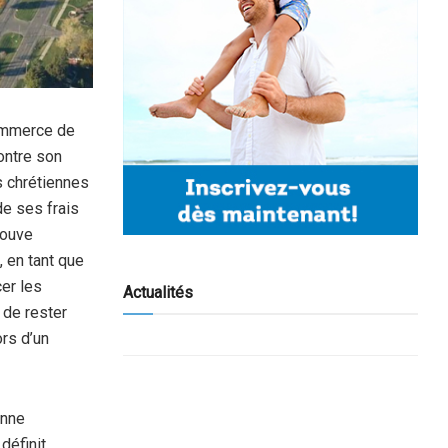
commerce de
contre son
s chrétiennes
de ses frais
rouve
 en tant que
er les
Actualités
 de rester
ors d’un
enne
définit