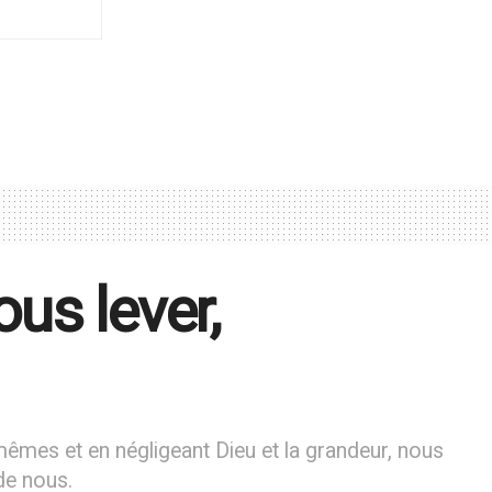
us lever,
êmes et en négligeant Dieu et la grandeur, nous
 de nous.