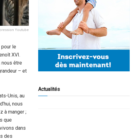
impression Youtube
 pour le
enoît XVI.
 nous être
grandeur – et
Actualités
ats-Unis, au
d’hui, nous
z à manger ;
es que
s vivons dans
ns des