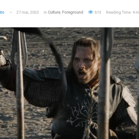
ato
27 mai, 2023
in
Culture
,
Foreground
613
Reading Time: 4 m