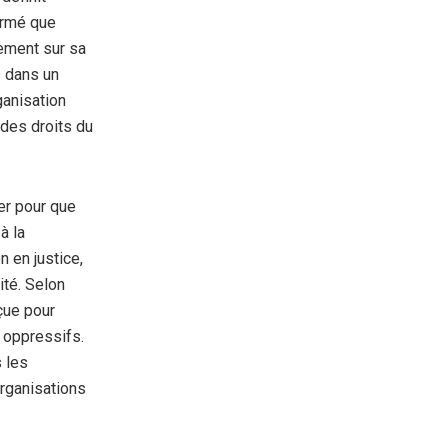
irmé que
lement sur sa
s dans un
ganisation
 des droits du
er pour que
à la
n en justice,
ité. Selon
çue pour
 oppressifs.
 les
organisations