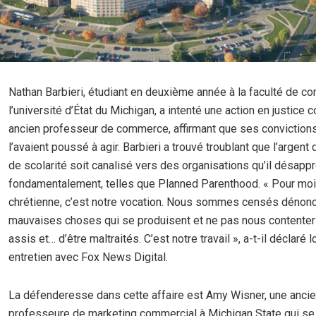
Nathan Barbieri, étudiant en deuxième année à la faculté de 
l’université d’État du Michigan, a intenté une action en justice 
ancien professeur de commerce, affirmant que ses conviction
l’avaient poussé à agir. Barbieri a trouvé troublant que l’argent 
de scolarité soit canalisé vers des organisations qu’il désapp
fondamentalement, telles que Planned Parenthood. « Pour moi,
chrétienne, c’est notre vocation. Nous sommes censés dénonc
mauvaises choses qui se produisent et ne pas nous contenter
assis et… d’être maltraités. C’est notre travail », a-t-il déclaré l
entretien avec Fox News Digital.
La défenderesse dans cette affaire est Amy Wisner, une anci
professeure de marketing commercial à Michigan State qui se 