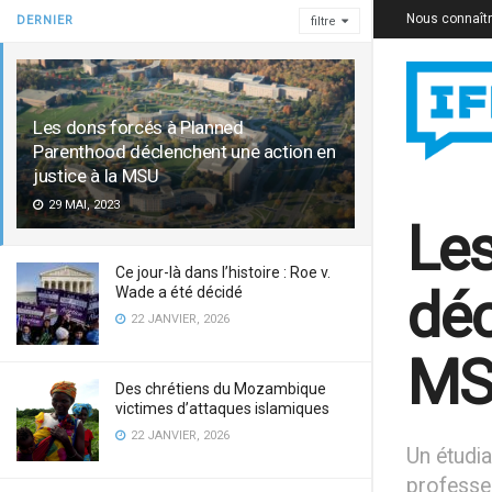
Nous connaît
DERNIER
filtre
Les dons forcés à Planned
Parenthood déclenchent une action en
justice à la MSU
29 MAI, 2023
Les
Ce jour-là dans l’histoire : Roe v.
déc
Wade a été décidé
22 JANVIER, 2026
MS
Des chrétiens du Mozambique
victimes d’attaques islamiques
22 JANVIER, 2026
Un étudia
professeu