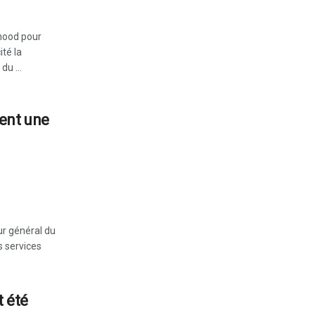
hood pour
té la
du ...
ent une
ur général du
s services
t été