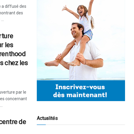
 a diffusé des
 montrant des
..
rture
r les
arenthood
s chez les
verture par le
udes concernant
..
Actualités
 centre de