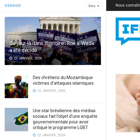
Nous connaît
DERNIER
filtre
Ce jour-là dans l’histoire : Roe v. Wade
a été décidé
22 JANVIER, 2026
Des chrétiens du Mozambique
victimes d’attaques islamiques
22 JANVIER, 2026
Une star brésilienne des médias
sociaux fait l’objet d’une enquête
gouvernementale pour avoir
critiqué le programme LGBT
22 JANVIER, 2026