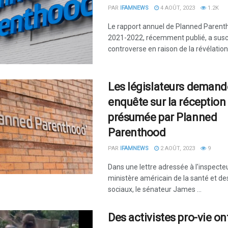
PAR
IFAMNEWS
4 AOÛT, 2023
1.2K
Le rapport annuel de Planned Parent
2021-2022, récemment publié, a susci
controverse en raison de la révélation 
Les législateurs demand
enquête sur la réception
présumée par Planned
Parenthood
PAR
IFAMNEWS
2 AOÛT, 2023
9
Dans une lettre adressée à l'inspecte
ministère américain de la santé et de
sociaux, le sénateur James ...
Des activistes pro-vie on