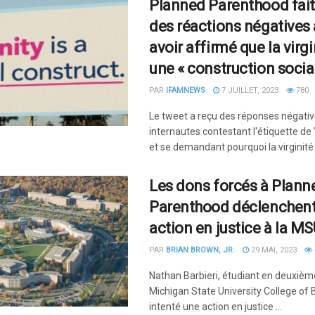
Planned Parenthood fait
des réactions négatives
avoir affirmé que la virgi
une « construction social
PAR
IFAMNEWS
7 JUILLET, 2023
780
Le tweet a reçu des réponses négative
internautes contestant l'étiquette de 
et se demandant pourquoi la virginité e
Les dons forcés à Plann
Parenthood déclenchent
action en justice à la M
PAR
BRIAN BROWN, JR.
29 MAI, 2023
Nathan Barbieri, étudiant en deuxièm
Michigan State University College of 
intenté une action en justice ...