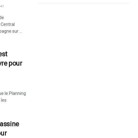
41
 de
f Central
agne sur ...
est
re pour
e le Planning
 les
assine
our