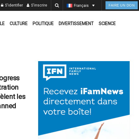
S'identifier
S'inscrire
Français
FAIRE UN DON
LE
CULTURE
POLITIQUE
DIVERTISSEMENT
SCIENCE
rogress
tration
vèlent les
lanned