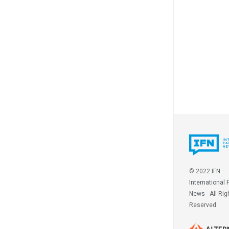
© 2022
IFN –
International 
News
- All Rig
Reserved.