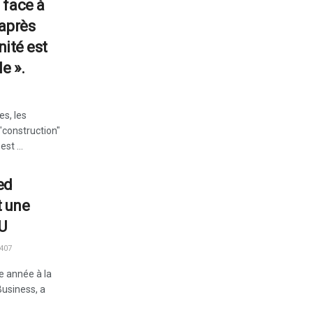
 face à
 après
nité est
e ».
s, les
"construction"
st ...
ed
 une
SU
407
e année à la
Business, a