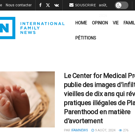
re
Nous contacter
août,
SOUSCRIRE
2026
HOME
OPINION
VIE
FAMIL
PÉTITIONS
Le Center for Medical P
publie des images d’infil
vieilles de dix ans qui ré
pratiques illégales de P
Parenthood en matière
d’avortement
PAR
IFAMNEWS
9 AOÛT, 2024
276