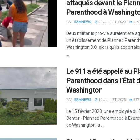
attaqués devant le Plan
Parenthood à Washingto
PAR
IFAMNEWS
25 JUILLET, 2023
569
Deux militants pro-vie auraient été a
un établissement de Planned Parent
Washington D.C. alors qu'ils apportaie
...
Le 911 a été appelé au P
Parenthood dans l’État 
Washington
PAR
IFAMNEWS
10 JUILLET, 2023
557
Le 15 février 2023, une employée du 
Center - Planned Parenthood à Everett
de Washington, a ...