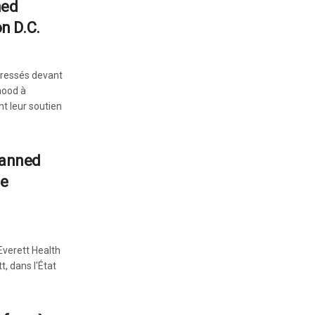
ned
n D.C.
gressés devant
hood à
nt leur soutien
lanned
de
Everett Health
, dans l'État