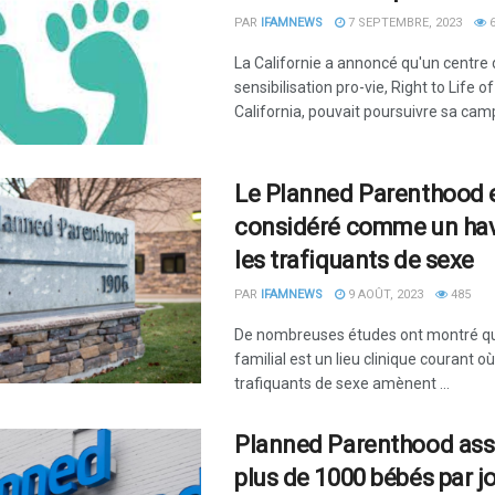
PAR
IFAMNEWS
7 SEPTEMBRE, 2023
6
La Californie a annoncé qu'un centre
sensibilisation pro-vie, Right to Life o
California, pouvait poursuivre sa camp
Le Planned Parenthood 
considéré comme un hav
les trafiquants de sexe
PAR
IFAMNEWS
9 AOÛT, 2023
485
De nombreuses études ont montré qu
familial est un lieu clinique courant où
trafiquants de sexe amènent ...
Planned Parenthood ass
plus de 1000 bébés par j