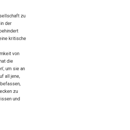
esellschaft zu
in der
behindert
ine kritische
mkeit von
hat die
n’, um sie an
 all jene,
 befassen,
wecken zu
wissen und