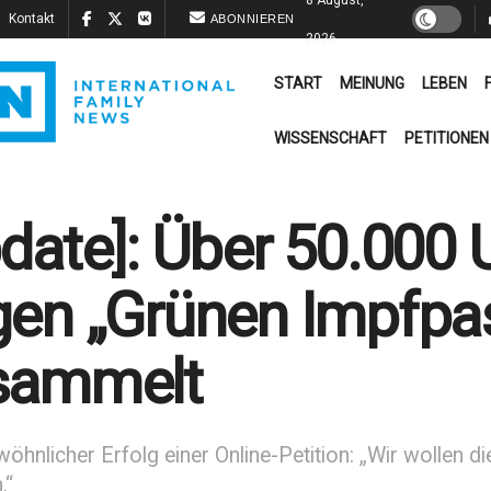
Kontakt
ABONNIEREN
2026
START
MEINUNG
LEBEN
WISSENSCHAFT
PETITIONEN
date]: Über 50.000 
en „Grünen Impfpass
sammelt
hnlicher Erfolg einer Online-Petition: „Wir wollen di
.“