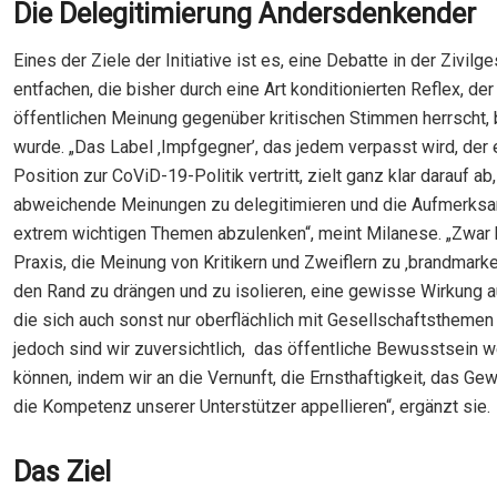
Die Delegitimierung Andersdenkender
Eines der Ziele der Initiative ist es, eine Debatte in der Zivilg
entfachen, die bisher durch eine Art konditionierten Reflex, der 
öffentlichen Meinung gegenüber kritischen Stimmen herrscht, 
wurde. „Das Label ‚Impfgegner’, das jedem verpasst wird, der e
Position zur CoViD-19-Politik vertritt, zielt ganz klar darauf ab,
abweichende Meinungen zu delegitimieren und die Aufmerksa
extrem wichtigen Themen abzulenken“, meint Milanese. „Zwar 
Praxis, die Meinung von Kritikern und Zweiflern zu ‚brandmarke
den Rand zu drängen und zu isolieren, eine gewisse Wirkung auf
die sich auch sonst nur oberflächlich mit Gesellschaftsthemen
jedoch sind wir zuversichtlich, das öffentliche Bewusstsein 
können, indem wir an die Vernunft, die Ernsthaftigkeit, das Ge
die Kompetenz unserer Unterstützer appellieren“, ergänzt sie.
Das Ziel