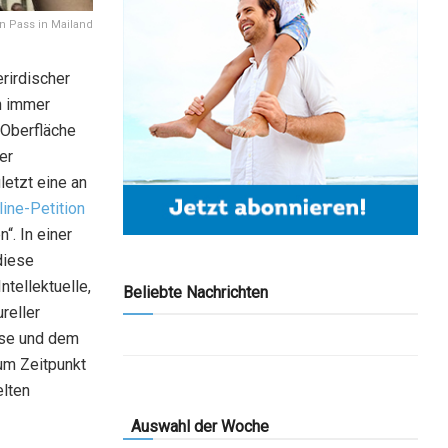
 Pass in Mailand
rirdischer
ch immer
 Oberfläche
er
letzt eine an
line-Petition
“. In einer
diese
ntellektuelle,
Beliebte Nachrichten
reller
ese und dem
Zum Zeitpunkt
elten
Auswahl der Woche