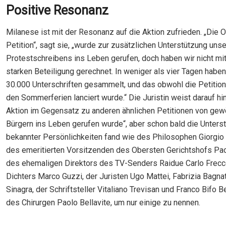
Positive Resonanz
Milanese ist mit der Resonanz auf die Aktion zufrieden. „Die O
Petition“, sagt sie, „wurde zur zusätzlichen Unterstützung uns
Protestschreibens ins Leben gerufen, doch haben wir nicht mit
starken Beteiligung gerechnet. In weniger als vier Tagen haben
30.000 Unterschriften gesammelt, und das obwohl die Petition 
den Sommerferien lanciert wurde.“ Die Juristin weist darauf hi
Aktion im Gegensatz zu anderen ähnlichen Petitionen von gew
Bürgern ins Leben gerufen wurde“, aber schon bald die Unterst
bekannter Persönlichkeiten fand wie des Philosophen Giorgi
des emeritierten Vorsitzenden des Obersten Gerichtshofs Pa
des ehemaligen Direktors des TV-Senders Raidue Carlo Frecc
Dichters Marco Guzzi, der Juristen Ugo Mattei, Fabrizia Bagna
Sinagra, der Schriftsteller Vitaliano Trevisan und Franco Bifo 
des Chirurgen Paolo Bellavite, um nur einige zu nennen.