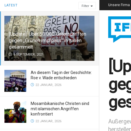
Unsere Firma
LATEST
Filter
[Update]: Über 50.000 Unterschriften
gegen „Grünen Impfpass“ in Italien
gesammelt
6 SEPTEMBER, 2021
[Up
An diesem Tag in der Geschichte:
geg
Roe v. Wade entschieden
22 JANUAR, 2026
ge
Mosambikanische Christen sind
mit islamischen Angriffen
konfrontiert
Außergewö
22 JANUAR, 2026
herstellen