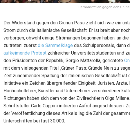
Demonstration gegen den Grünen
Der Widerstand gegen den Grünen Pass zieht sich wie ein unte
Strom durch die italienische Gesellschaft. Er ist breit aber no
verborgen, obwohl einige Strömungen begonnen haben, an die
zu treten: zuerst
die Sammelklage
des Schulpersonals, dann d
aufkeimende Protest
zahlreicher Universitätsstudenten und zu
den Präsidenten der Republik, Sergio Mattarella, gerichtete
On
mit dem vielsagenden Titel „Grüner Pass: Gründe Nein zu sagen
Zeit zunehmender Spaltung der italienischen Gesellschaft ist 
Initiative ein Zeichen übergreifender Einigkeit. Juristen, Ärzte, I
Hochschullehrer, Künstler und Unternehmer verschiedener kultu
Richtungen haben sich dem von der Zivilrechtlerin Olga Milan
Schriftsteller Carlo Cuppini initiierten Aufruf angeschlossen. 
der Veröffentlichung dieses Artikels lag die Zahl der gesamm
Unterschriften bei fast 30.000.