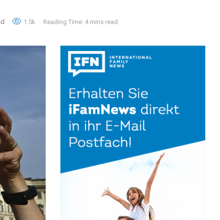
nd
1.5k
Reading Time: 4 mins read