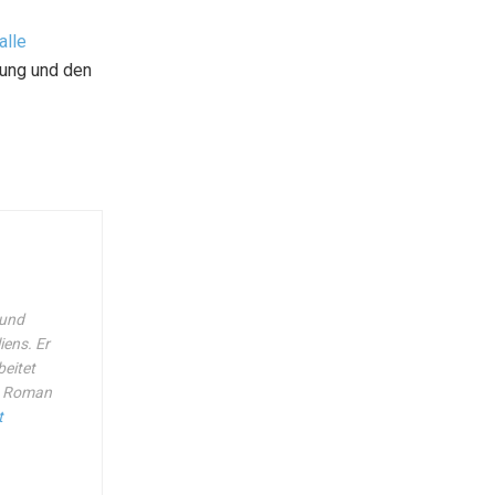
alle
rung und den
 und
iens. Er
beitet
en Roman
t