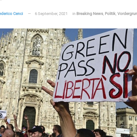
ederico Cenci
6 September, 2021
in
Breaking News
,
Politik
,
Vordergru