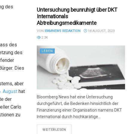
ung des
Untersuchung beunruhigt über DKT
Internationals
Abtreibungsmedikamente
VON
IFAMNEWS REDAKTION
18 AUGUST, 2023
2.3K
rlass des
LEBEN
setzung des
ifender
Bürger. Dies
stems, aber
. August
hat
Bloomberg News hat eine Untersuchung
te der
durchgeführt, die Bedenken hinsichtlich der
ller Carlo
Finanzierung einer Organisation namens DKT
ktionen zu
International durch hochkarätige...
DETAILS
WEITERLESEN