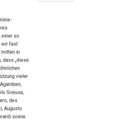
nline-
eres
 einer so
 wir fast
mitten in
n, dass „diese
öhnlichen
ützung vieler
o Agamben,
olo Sceusa,
ero, des
ti, Augusto
Berardi sowie