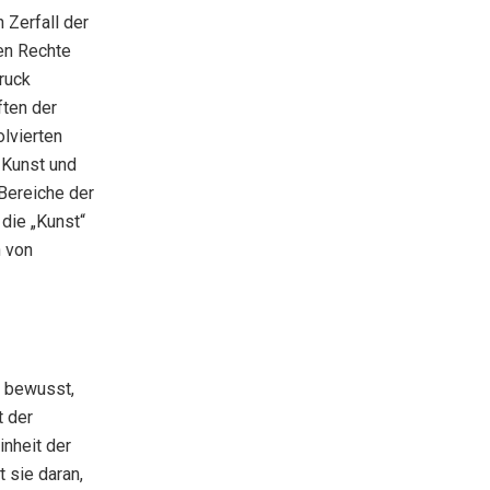
 Zerfall der
ten Rechte
ruck
ften der
olvierten
 Kunst und
 Bereiche der
 die „Kunst“
n von
e bewusst,
t der
nheit der
 sie daran,