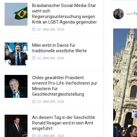
Brasilianischer Social-Media-Star
sieht sich
von
F
Regierungsuntersuchung wegen
Kritik an LGBT-Agenda gegenüber
22 JANUAR, 2026
Milei wirbt in Davos für
traditionelle westliche Werte
22 JANUAR, 2026
Chiles gewählter Präsident
ernennt Pro-Life-Verfechterin zur
Ministerin für
Geschlechtergleichstellung
22 JANUAR, 2026
An diesem Tag in der Geschichte:
Ronald Reagan wird in sein Amt
eingeführt
20 JANUAR, 2026