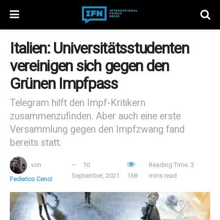
Italien: Universitätsstudenten
vereinigen sich gegen den
Grünen Impfpass
Telegram hilft den Impf-Kritikern
zusammenzufinden. Aber auch eine erste
Versammlung gegen den Impfzwang fand
bereits statt.
von
10
Reading Time: 3
September, 2021
168
mins read
Federico Cenci