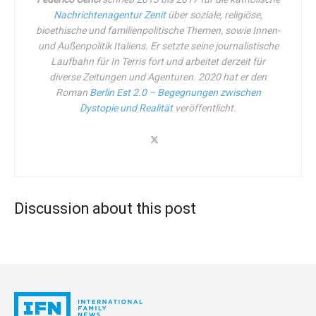
eingehende Debatte über die Gefahren einer solchen
Nachrichtenagentur Zenit
über soziale, religiöse,
Maßnahme anzustoßen. „Ab dem 1. September muss man
bioethische und familienpolitische Themen, sowie Innen-
im Besitz des so genannten ‚grünen Passes‘ sein, um
und Außenpolitik Italiens. Er setzte seine journalistische
italienische Universitäten zu besuchen, Prüfungen
Laufbahn für
In Terris
fort und arbeitet derzeit für
abzulegen und Vorlesungen zu besuchen“, heißt es in dem
diverse Zeitungen und Agenturen. 2020 hat er den
Roman
Berlin Est 2.0 – Begegnungen zwischen
Text. „Diese Forderung gilt für Lehrkräfte, technisches,
Dystopie und Realität
veröffentlicht.
Verwaltungs- und Bibliothekspersonal sowie für
Studenten, wodurch die Impfpflicht faktisch schleichend
auf die Grundrechte auf Studium und Arbeit ausgedehnt
wird, ohne dass der politische Entscheidungsträger die
volle Verantwortung übernimmt.
Discussion about this post
Sie sind nicht „No Vax“.
Die Verfasser des Aufrufs sind nicht gegen Impfstoffe,
so dass sie nicht mit dem Schlagwort „No-Vax“ mundtot
gemacht werden können. Viele von uns haben sich aus
freien Stücken für die COVID-19-Impfung entschieden,