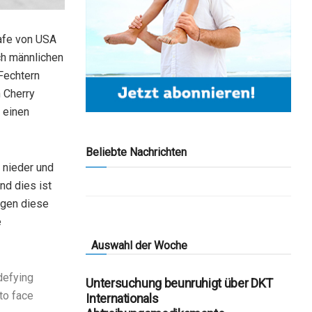
rafe von USA
ch männlichen
-Fechtern
 Cherry
 einen
Beliebte Nachrichten
r nieder und
nd dies ist
gegen diese
e
Auswahl der Woche
defying
Untersuchung beunruhigt über DKT
to face
Internationals