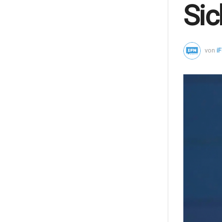
Sic
von
i