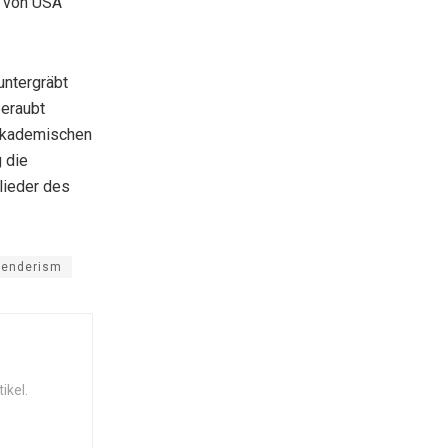
, von USA
untergräbt
beraubt
 akademischen
 die
lieder des
genderism
ikel.