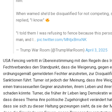
him.
When warned she’d be disqualified for not competing, 
replied, "I know."
"I told them I was refusing to fence because this perso
man, and I…
pic.twitter.com/MhtjxBmxNK
— Trump War Room (@TrumpWarRoom)
April 3, 2025
USA Fencing vertritt in Übereinstimmung mit den Regeln des I
Fechtverbandes den Standpunkt, dass die Weigerung, gegen e
ordnungsgemäß gemeldeten Fechter anzutreten, zur Disqualifi
Sanktionen führt. Turner ist jedoch der Meinung, dass ihre We
einen transsexuellen Gegner anzutreten, ihrem Leben und ihrer
schaden könnte. Turner, die früher ihr Leben lang Demokratin war
dass dieses Thema ihre politische Zugehörigkeit verändert hat.
dass sie sich zu dieser Haltung gezwungen sieht, da sie der M