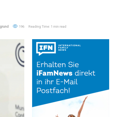
grund
196
Reading Time: 1 min read