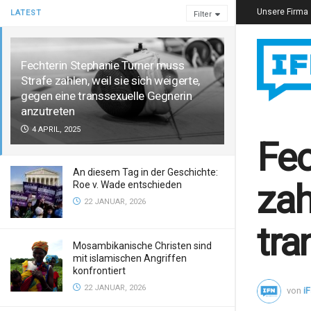
Unsere Firma
LATEST
Filter
Fechterin Stephanie Turner muss
Strafe zahlen, weil sie sich weigerte,
gegen eine transsexuelle Gegnerin
anzutreten
4 APRIL, 2025
Fec
An diesem Tag in der Geschichte:
zah
Roe v. Wade entschieden
22 JANUAR, 2026
tra
Mosambikanische Christen sind
mit islamischen Angriffen
konfrontiert
22 JANUAR, 2026
von
i