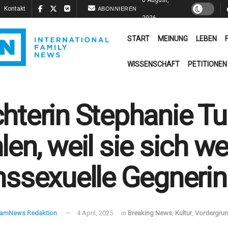
Kontakt
ABONNIEREN
2026
START
MEINUNG
LEBEN
WISSENSCHAFT
PETITIONEN
hterin Stephanie Tu
len, weil sie sich w
nssexuelle Gegnerin
FamNews Redaktion
4 April, 2025
in
Breaking News
,
Kultur
,
Vordergru