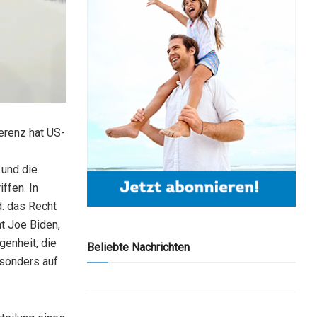
erenz hat US-
 und die
ffen. In
d: das Recht
t Joe Biden,
genheit, die
Beliebte Nachrichten
esonders auf