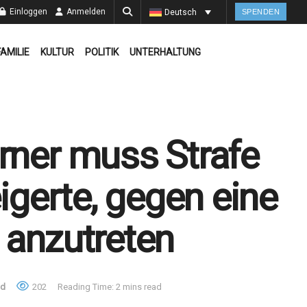
Einloggen
Anmelden
Deutsch
SPENDEN
FAMILIE
KULTUR
POLITIK
UNTERHALTUNG
rner muss Strafe
eigerte, gegen eine
 anzutreten
nd
202
Reading Time: 2 mins read