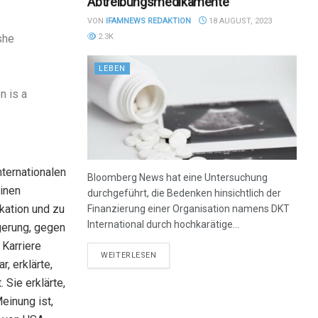
Abtreibungsmedikamente
VON
IFAMNEWS REDAKTION
18 AUGUST, 2023
2.3K
she
LEBEN
n is a
nternationalen
Bloomberg News hat eine Untersuchung
inen
durchgeführt, die Bedenken hinsichtlich der
kation und zu
Finanzierung einer Organisation namens DKT
International durch hochkarätige...
igerung, gegen
 Karriere
DETAILS
WEITERLESEN
, erklärte,
 Sie erklärte,
einung ist,