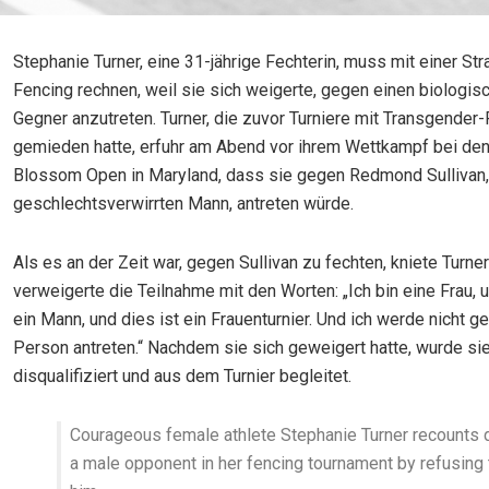
Stephanie Turner, eine 31-jährige Fechterin, muss mit einer St
Fencing rechnen, weil sie sich weigerte, gegen einen biologis
Gegner anzutreten. Turner, die zuvor Turniere mit Transgender
gemieden hatte, erfuhr am Abend vor ihrem Wettkampf bei den
Blossom Open in Maryland, dass sie gegen Redmond Sullivan,
geschlechtsverwirrten Mann, antreten würde.
Als es an der Zeit war, gegen Sullivan zu fechten, kniete Turne
verweigerte die Teilnahme mit den Worten: „Ich bin eine Frau, u
ein Mann, und dies ist ein Frauenturnier. Und ich werde nicht 
Person antreten.“ Nachdem sie sich geweigert hatte, wurde si
disqualifiziert und aus dem Turnier begleitet.
Courageous female athlete Stephanie Turner recounts 
a male opponent in her fencing tournament by refusing 