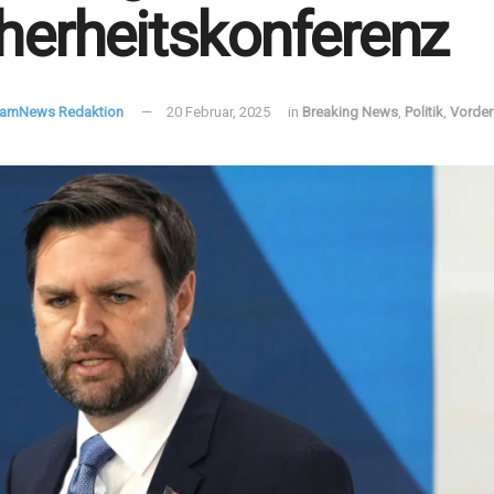
herheitskonferenz
FamNews Redaktion
20 Februar, 2025
in
Breaking News
,
Politik
,
Vorder