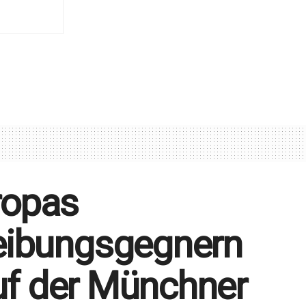
uropas
eibungsgegnern
auf der Münchner