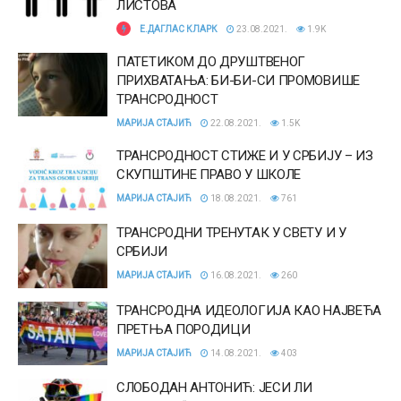
ЛИСТОВА
Е.ДАГЛАС КЛАРК
23.08.2021.
1.9K
ПАТЕТИКОМ ДО ДРУШТВЕНОГ
ПРИХВАТАЊА: БИ-БИ-СИ ПРОМОВИШЕ
ТРАНСРОДНОСТ
МАРИЈА СТАЈИЋ
22.08.2021.
1.5K
ТРАНСРОДНОСТ СТИЖЕ И У СРБИЈУ – ИЗ
СКУПШТИНЕ ПРАВО У ШКОЛЕ
МАРИЈА СТАЈИЋ
18.08.2021.
761
ТРАНСРОДНИ ТРЕНУТАК У СВЕТУ И У
СРБИЈИ
МАРИЈА СТАЈИЋ
16.08.2021.
260
ТРАНСРОДНА ИДЕОЛОГИЈА КАО НАЈВЕЋА
ПРЕТЊА ПОРОДИЦИ
МАРИЈА СТАЈИЋ
14.08.2021.
403
СЛОБОДАН АНТОНИЋ: ЈЕСИ ЛИ