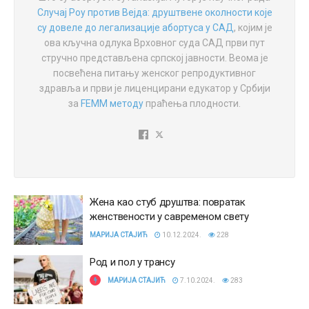
Случај Роу против Вејда: друштвене околности које
су довеле до легализације абортуса у САД
, којим је
ова кључна одлука Врховног суда САД први пут
стручно представљена српској јавности. Веома је
посвећена питању женског репродуктивног
здравља и први је лиценцирани едукатор у Србији
за
FEMM методу
праћења плодности.
Жена као стуб друштва: повратак
женствености у савременом свету
МАРИЈА СТАЈИЋ
10.12.2024.
228
Род и пол у трансу
МАРИЈА СТАЈИЋ
7.10.2024.
283