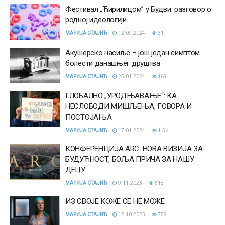
Фестивал „Ћирилицом” у Будви: разговор о
родној идеологији
МАРИЈА СТАЈИЋ
12.09.2024.
31
Акушерско насиље – још један симптом
болести данашњег друштва
МАРИЈА СТАЈИЋ
25.01.2024.
169
ГЛОБАЛНО „УРОДЊАВАЊЕ“: КА
НЕСЛОБОДИ МИШЉЕЊА, ГОВОРА И
ПОСТОЈАЊА
МАРИЈА СТАЈИЋ
17.01.2024.
1.5K
КОНФЕРЕНЦИЈА ARC: НОВА ВИЗИЈА ЗА
БУДУЋНОСТ, БОЉА ПРИЧА ЗА НАШУ
ДЕЦУ
МАРИЈА СТАЈИЋ
9.11.2023.
518
ИЗ СВОЈЕ КОЖЕ СЕ НЕ МОЖЕ
МАРИЈА СТАЈИЋ
12.10.2023.
758