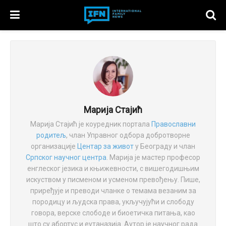
Марија Стајић
Марија Стајић је коуредник портала
Православни
родитељ
, члан Управног одбора добротворне
организације
Центар за живот
у Београду и члан
Српског научног центра
. Марија је мастер професор
енглеског језика и књижевности, с вишегодишњим
искуством у писменом и усменом превођењу. Пише,
приређује и преводи чланке о темама везаним за
породицу и људска права, укључујући и слободу
говора, верске слободе и биоетичка питања, као
што су абортус и еутаназија. Аутор је научног рада