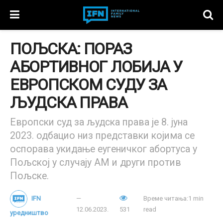
ПОЉСКА: ПОРАЗ
АБОРТИВНОГ ЛОБИЈА У
ЕВРОПСКОМ СУДУ ЗА
ЉУДСКА ПРАВА
Европски суд за људска права је 8. јуна
2023. одбацио низ представки којима се
оспорава укидање еугеничког абортуса у
Пољској у случају АМ и други против
Пољске.
IFN
Време читања:1 min
12.06.2023.
531
read
уредништво