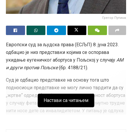
Грегор Пупинк
Европски суд за људска права (ЕСЉП) 8. јуна 2023.
одбацио је низ представки којима се оспорава
укидање еугеничког абортуса у Пољској у случају
АМ
и други против Пољске
(бр. 4188/21).
Суд је одбацио представке на основу тога што
подносиоци представке не могу лично тврдити да су
„жртве“ одредаба којима се укида могућност абортуса
Настави са читањем
у случају феталне аномалије, јер нису тренутно трудне
нити носе дете са инвалидитетом. У питању је одлука
пољског Уставног суда од 22. октобра 2020. године,
којом је пресуђено да је еугенички абортус у