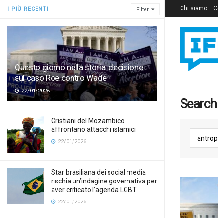
Chi siamo
C
I PIÙ RECENTI
Filter
Questo giorno nella storia: decisione
sul caso Roe contro Wade
22/01/2026
Search 
Cristiani del Mozambico
affrontano attacchi islamici
22/01/2026
Star brasiliana dei social media
rischia un’indagine governativa per
aver criticato l’agenda LGBT
22/01/2026