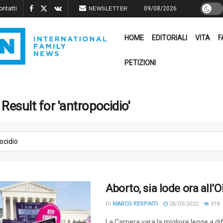
ontatti
09/08/2026
NEWSLETTER
HOME
EDITORIALI
VITA
F
PETIZIONI
Result for 'antropocidio'
Aborto, sia lode ora all
DI
MARCO RESPINTI
28/03/2022
318
La Camera vara la migliore legge a dif