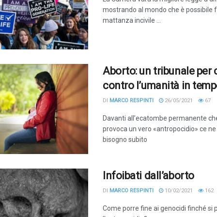
mostrando al mondo che è possibile 
mattanza incivile ...
Aborto: un tribunale per 
contro l’umanità in temp
DI
MARCO RESPINTI
26/05/2021
67
Davanti all’ecatombe permanente ch
provoca un vero «antropocidio» ce n
bisogno subito
Infoibati dall’aborto
DI
MARCO RESPINTI
10/02/2021
162
Come porre fine ai genocidi finché si 