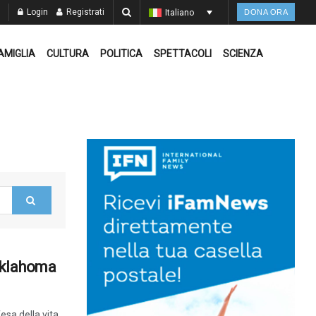
Login
Registrati
Italiano
DONA ORA
AMIGLIA
CULTURA
POLITICA
SPETTACOLI
SCIENZA
’Oklahoma
esa della vita,