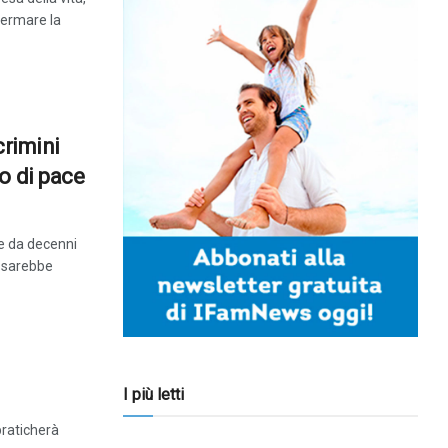
fermare la
crimini
o di pace
e da decenni
e sarebbe
I più letti
praticherà