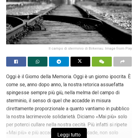
Il campo di sterminio di Birkenau. Image from Pixy
Oggi è il Giorno della Memoria. Oggi è un giorno ipocrita. È
come se, anno dopo anno, la nostra retorica assuefatta
spingesse sempre più giù, nella melma del campo di
sterminio, il senso di quel che accadde in misura
direttamente proporzionale a quanto vantiamo in pubblico
la nostra lacrimevole solidarietà. Diciamo «Mai più» solo
per poterci cullare nella nostra cecità. Più infatti si ripete
«Mai più» e più accade di nuovo. Sì accade, non solo
Leggi tutto