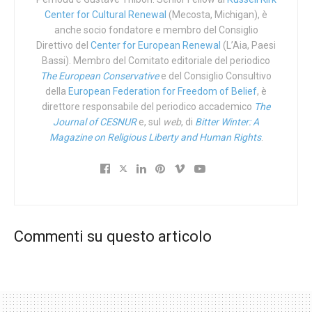
Il primo dei guai causati dalla Shoah sono i milioni di morti
Center for Cultural Renewal
(Mecosta, Michigan), è
che essa ha mietuto nella prima metà degli anni 1940. Il
anche socio fondatore e membro del Consiglio
secondo è l’avvelenamento della nostra coscienza. Se il
Direttivo del
Center for European Renewal
(L’Aia, Paesi
mondo non ha più occhi per vedere i genocidi che dalla
Bassi). Membro del Comitato editoriale del periodico
The European Conservative
e del Consiglio Consultivo
prima metà degli anni 1940 si sono succeduti, come può
della
European Federation for Freedom of Belief
, è
onorare davvero i martiri della Shoah? Se il mondo non ha
direttore responsabile del periodico accademico
The
più occhi per vedere tutti i genocidi causati dalla lucida
Journal of CESNUR
e, sul
web
, di
Bitter Winter: A
follia ideologica dell’uomo ‒ da quello degli armeni,
Magazine on Religious Liberty and Human Rights
.
finalmente riconosciuto, alla Vandea e all’Holodomor,
ancora misconosciuti ‒ come può onorare davvero gli
ebrei falcidiati dai nazionalsocialisti?
L’oggetto del mio prossimo libro, quello che
probabilmente non avrò mai il tempo di scrivere, è la
Commenti su questo articolo
descrizione di ogni manifestazione storica del
socialcomunismo come nazionalsocialismo: vale a dire la
storia della dottrina sociale di quella madre di tutte le
ribellioni che ebbe luogo nell’Eden cui diamo il nome di