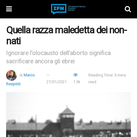
Quella razza maledetta dei non-
nati
Ignorare l’olocausto dell’aborto significa
sacrificare ancora gli ebrei
di
Marco
Reading Time: 5 mins
27/01/2021
1.3k
read
Respinti