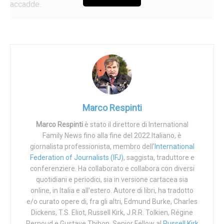
accadde.
Il Segretario di Stato americano uscente, Mike Pompeo, è
uomo coraggioso di tante battaglie fondamentali. Ne
ricordo una, che per molti versi è la madre di tutte le sue
battaglie importanti: la
Commissione per ripulire il
concetto di «diritti umani»
e restituire senso a una
espressione purtroppo usurata. Ebbene Pompeo ha
ceduto il posto al proprio successore ‒ che
Marco Respinti
probabilmente non sarà altrettanto solerte quanto a
Marco Respinti
è stato il direttore di International
bonifica di ciò che diritto umano non lo è affatto ‒ con un
Family News fino alla fine del 2022.Italiano, è
testamento politico straordinario. Ha definito «genocidio»
giornalista professionista, membro dell’
International
il massacro premeditato ed efferato che il
regime neo-
Federation of Journalists (IFJ)
, saggista, traduttore e
post-nazional-comunista cinese perpetra
conferenziere. Ha collaborato e collabora con diversi
quotidiani e periodici, sia in versione cartacea sia
sistematicamente contro gli uiguri nello Xinjiang
(e il
online, in Italia e all’estero. Autore di libri, ha tradotto
successore designato di Pompeo, Antony J. Blinken, ha
e/o curato opere di, fra gli altri, Edmund Burke, Charles
annuito).
Dickens, T.S. Eliot, Russell Kirk, J.R.R. Tolkien, Régine
Pernoud e Gustave Thibon. Senior Fellow al
Russell Kirk