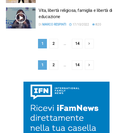
Vita, libertà religiosa, famiglia e libertà di
educazione
DI
MARCO RESPINTI
17/10/2022
820
1
2
…
14
1
2
…
14