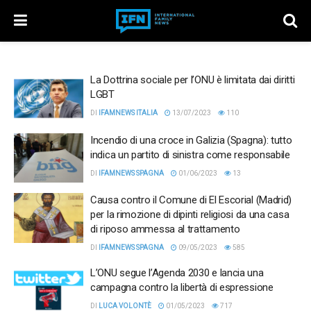
La Dottrina sociale per l’ONU è limitata dai diritti
LGBT
DI
IFAMNEWS ITALIA
13/07/2023
110
Incendio di una croce in Galizia (Spagna): tutto
indica un partito di sinistra come responsabile
DI
IFAMNEWS SPAGNA
01/06/2023
13
Causa contro il Comune di El Escorial (Madrid)
per la rimozione di dipinti religiosi da una casa
di riposo ammessa al trattamento
DI
IFAMNEWS SPAGNA
09/05/2023
585
L’ONU segue l’Agenda 2030 e lancia una
campagna contro la libertà di espressione
DI
LUCA VOLONTÈ
01/05/2023
717