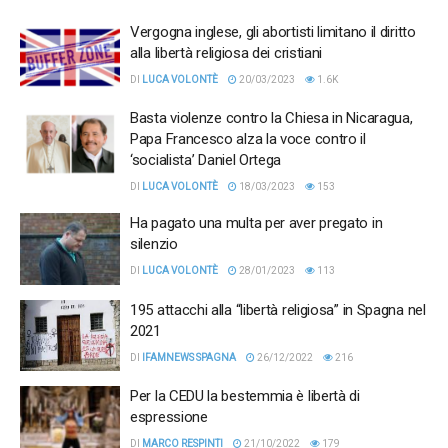
Vergogna inglese, gli abortisti limitano il diritto
alla libertà religiosa dei cristiani
DI
LUCA VOLONTÈ
20/03/2023
1.6K
Basta violenze contro la Chiesa in Nicaragua,
Papa Francesco alza la voce contro il
‘socialista’ Daniel Ortega
DI
LUCA VOLONTÈ
18/03/2023
153
Ha pagato una multa per aver pregato in
silenzio
DI
LUCA VOLONTÈ
28/01/2023
113
195 attacchi alla “libertà religiosa” in Spagna nel
2021
DI
IFAMNEWS SPAGNA
26/12/2022
216
Per la CEDU la bestemmia è libertà di
espressione
DI
MARCO RESPINTI
21/10/2022
179