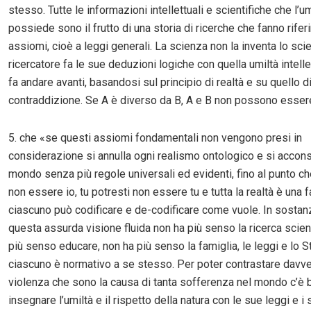
stesso. Tutte le informazioni intellettuali e scientifiche che l’u
possiede sono il frutto di una storia di ricerche che fanno rife
assiomi, cioè a leggi generali. La scienza non la inventa lo sci
ricercatore fa le sue deduzioni logiche con quella umiltà intelle
fa andare avanti, basandosi sul principio di realtà e su quello d
contraddizione. Se A è diverso da B, A e B non possono essere
5. che «se questi assiomi fondamentali non vengono presi in
considerazione si annulla ogni realismo ontologico e si accon
mondo senza più regole universali ed evidenti, fino al punto che
non essere io, tu potresti non essere tu e tutta la realtà è una 
ciascuno può codificare e de-codificare come vuole. In sostan
questa assurda visione fluida non ha più senso la ricerca scient
più senso educare, non ha più senso la famiglia, le leggi e lo 
ciascuno è normativo a se stesso. Per poter contrastare davver
violenza che sono la causa di tanta sofferenza nel mondo c’è 
insegnare l’umiltà e il rispetto della natura con le sue leggi e i s