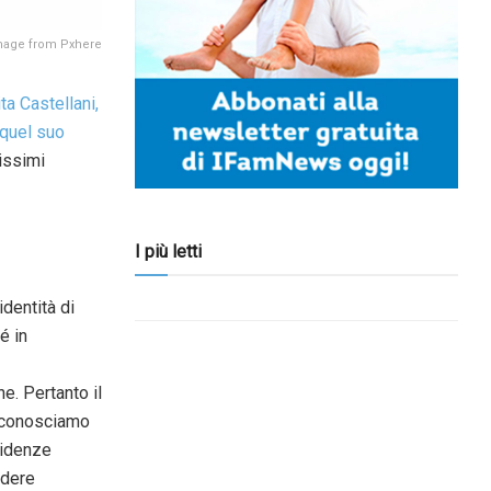
mage from Pxhere
ta Castellani,
 quel suo
issimi
I più letti
identità di
é in
e. Pertanto il
e conosciamo
videnze
idere