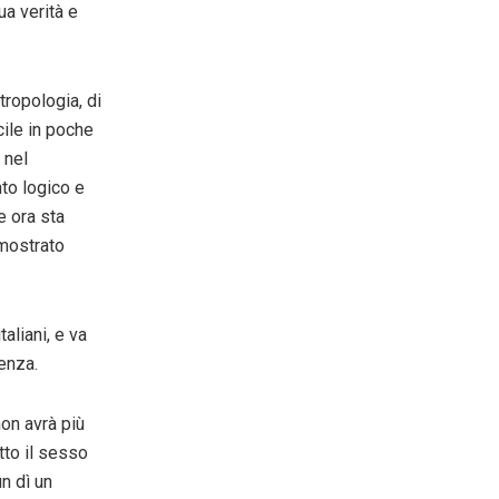
ua verità e
tropologia, di
cile in poche
 nel
to logico e
 ora sta
 mostrato
aliani, e va
enza.
non avrà più
tto il sesso
n dì un