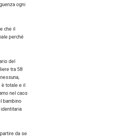
eguenza ogni
e che il
iale perché
ario del
iere tra 58
 nessuna,
è totale e il
Siamo nel caos
el bambino
identitaria
 partire da se