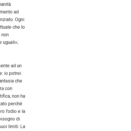
manità
rimento ad
enziato. Ogni
ttuale che lo
i non
 uguali»;
sente ad un
: io potrei
fantasia che
za con
ifica, non ha
Stato perché
o l’odio e la
bisogno di
uoi limiti. La