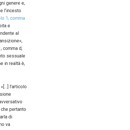
gni genere e,
e l’incesto
colo 1, comma
pita e
ondente al
ansizione»,
 1, comma d,
nto sessuale
 in realtà è,
«[…] l’articolo
isione
’avversativo
e che pertanto
arla di
ino va