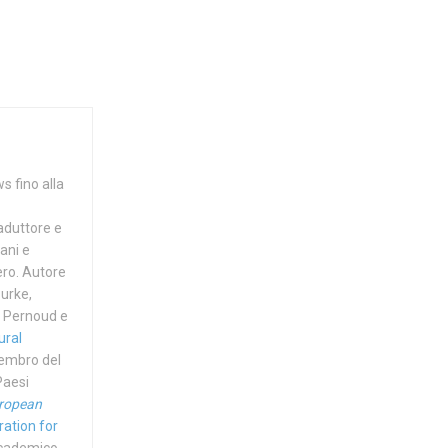
s fino alla
raduttore e
ani e
tero. Autore
Burke,
ne Pernoud e
ural
membro del
Paesi
ropean
ation for