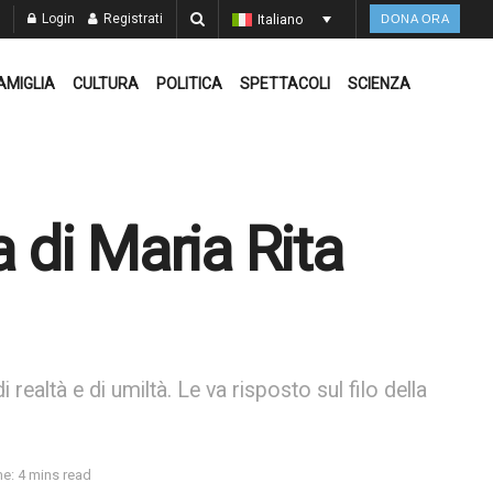
Login
Registrati
Italiano
DONA ORA
AMIGLIA
CULTURA
POLITICA
SPETTACOLI
SCIENZA
a di Maria Rita
i realtà e di umiltà. Le va risposto sul filo della
e: 4 mins read