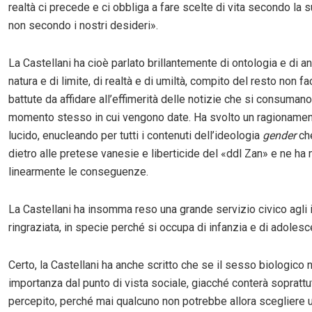
realtà ci precede e ci obbliga a fare scelte di vita secondo la s
non secondo i nostri desideri».
La Castellani ha cioè parlato brillantemente di ontologia e di an
natura e di limite, di realtà e di umiltà, compito del resto non fa
battute da affidare all’effimerità delle notizie che si consumano
momento stesso in cui vengono date. Ha svolto un ragionamen
lucido, enucleando per tutti i contenuti dell’ideologia
gender
che
dietro alle pretese vanesie e liberticide del «ddl Zan» e ne ha
linearmente le conseguenze.
La Castellani ha insomma reso una grande servizio civico agli it
ringraziata, in specie perché si occupa di infanzia e di adolesc
Certo, la Castellani ha anche scritto che se il sesso biologico 
importanza dal punto di vista sociale, giacché conterà soprattu
percepito, perché mai qualcuno non potrebbe allora scegliere u