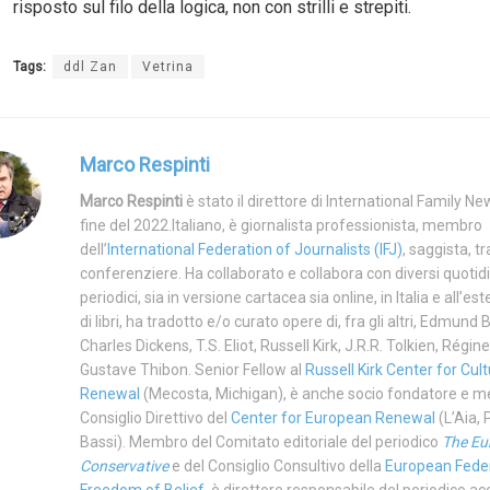
risposto sul filo della logica, non con strilli e strepiti.
Tags:
ddl Zan
Vetrina
Marco Respinti
Marco Respinti
è stato il direttore di International Family New
fine del 2022.Italiano, è giornalista professionista, membro
dell’
International Federation of Journalists (IFJ)
, saggista, t
conferenziere. Ha collaborato e collabora con diversi quotidi
periodici, sia in versione cartacea sia online, in Italia e all’es
di libri, ha tradotto e/o curato opere di, fra gli altri, Edmund 
Charles Dickens, T.S. Eliot, Russell Kirk, J.R.R. Tolkien, Régi
Gustave Thibon. Senior Fellow al
Russell Kirk Center for Cult
Renewal
(Mecosta, Michigan), è anche socio fondatore e 
Consiglio Direttivo del
Center for European Renewal
(L’Aia, 
Bassi). Membro del Comitato editoriale del periodico
The Eu
Conservative
e del Consiglio Consultivo della
European Feder