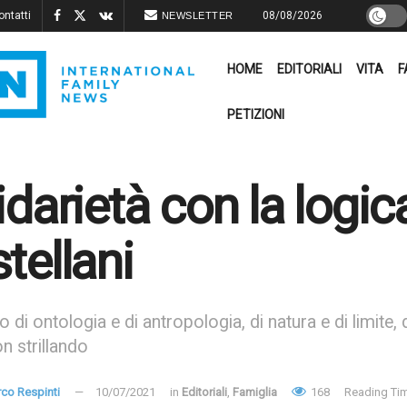
ontatti
08/08/2026
NEWSLETTER
HOME
EDITORIALI
VITA
F
PETIZIONI
idarietà con la logic
tellani
 di ontologia e di antropologia, di natura e di limite, d
on strillando
co Respinti
10/07/2021
in
Editoriali
,
Famiglia
168
Reading Tim