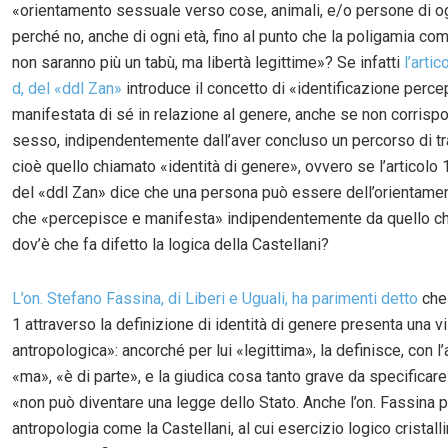
«orientamento sessuale verso cose, animali, e/o persone di o
perché no, anche di ogni età, fino al punto che la poligamia com
non saranno più un tabù, ma libertà legittime»? Se infatti
l’arti
d, del «ddl Zan»
introduce il concetto di «identificazione perce
manifestata di sé in relazione al genere, anche se non corrisp
sesso, indipendentemente dall’aver concluso un percorso di tr
cioè quello chiamato «identità di genere», ovvero se l’articolo
del «ddl Zan» dice che una persona può essere dell’orientame
che «percepisce e manifesta» indipendentemente da quello che
dov’è che fa difetto la logica della Castellani?
L’on. Stefano Fassina, di Liberi e Uguali, ha parimenti detto
che 
1 attraverso la definizione di identità di genere presenta una v
antropologica»: ancorché per lui «legittima», la definisce, con l
«ma», «è di parte», e la giudica cosa tanto grave da specificar
«non può diventare una legge dello Stato. Anche l’on. Fassina p
antropologia come la Castellani, al cui esercizio logico cristall