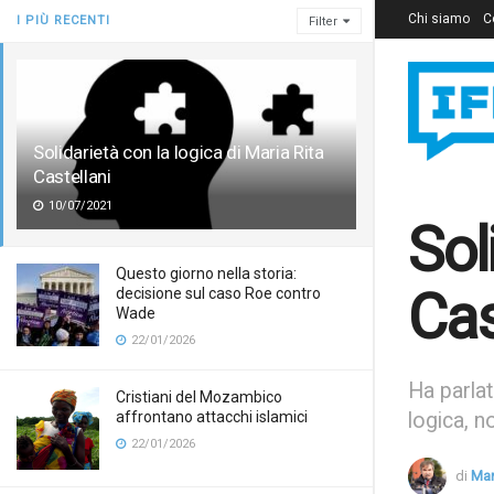
Chi siamo
C
I PIÙ RECENTI
Filter
Solidarietà con la logica di Maria Rita
Castellani
10/07/2021
Sol
Questo giorno nella storia:
Cas
decisione sul caso Roe contro
Wade
22/01/2026
Ha parlato
Cristiani del Mozambico
affrontano attacchi islamici
logica, n
22/01/2026
di
Mar