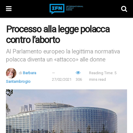
Processo alla legge polacca
contro l’aborto
Al Parlamento europeo la legittima normativa
polacca diventa un «attacco» alle donne
di
Barbara
Reading Time: 5
27/02/2021
306
mins read
Santambrogio