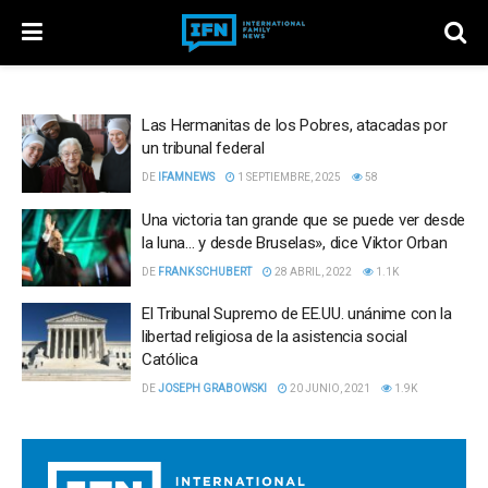
Las Hermanitas de los Pobres, atacadas por
un tribunal federal
DE
IFAMNEWS
1 SEPTIEMBRE, 2025
58
Una victoria tan grande que se puede ver desde
la luna… y desde Bruselas», dice Viktor Orban
DE
FRANK SCHUBERT
28 ABRIL, 2022
1.1K
El Tribunal Supremo de EE.UU. unánime con la
libertad religiosa de la asistencia social
Católica
DE
JOSEPH GRABOWSKI
20 JUNIO, 2021
1.9K