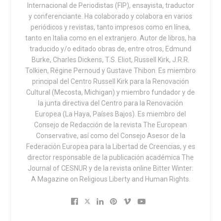
Internacional de Periodistas (FIP), ensayista, traductor
Supremo dictaminó que el aborto era «no ilegal» según la
y conferenciante. Ha colaborado y colabora en varios
Constitución de EE.UU. y la sentencia que cerró el caso
periódicos y revistas, tanto impresos como en línea,
«Roe contra Wade
» se convirtió en un precedente federal
tanto en Italia como en el extranjero. Autor de libros, ha
vinculante que garantizaba un supuesto «derecho».
traducido y/o editado obras de, entre otros, Edmund
El 24
Burke, Charles Dickens, T.S. Eliot, Russell Kirk, J.R.R.
de junio de este año, el Tribunal Supremo
, con una
Tolkien, Régine Pernoud y Gustave Thibon. Es miembro
composición diferente, anuló la sentencia de 1973 y, con
principal del Centro Russell Kirk para la Renovación
la decisión que cerró el caso
«Dobbs contra la
Cultural (Mecosta, Michigan) y miembro fundador y de
Organización de Salud de la Mujer de Jackson»
, abolió el
la junta directiva del Centro para la Renovación
«derecho» federal al aborto y devolvió la legislación
Europea (La Haya, Países Bajos). Es miembro del
Consejo de Redacción de la revista The European
anterior a cada estado. Para volver a revertir la situación
Conservative, así como del Consejo Asesor de la
se necesita otra sentencia del Tribunal Supremo (difícil,
Federación Europea para la Libertad de Creencias, y es
larga y laboriosa) o
una ley parlamentaria que anule al
director responsable de la publicación académica The
poder judicial
.
Journal of CESNUR y de la revista online Bitter Winter:
A Magazine on Religious Liberty and Human Rights.
En 2015, el Tribunal Supremo declaró no ilegales los
«matrimonios» LGBT+ al concluir el caso
«Obergefell vs.
Hodges
«. Dado que el 24 de junio el juez Clarence