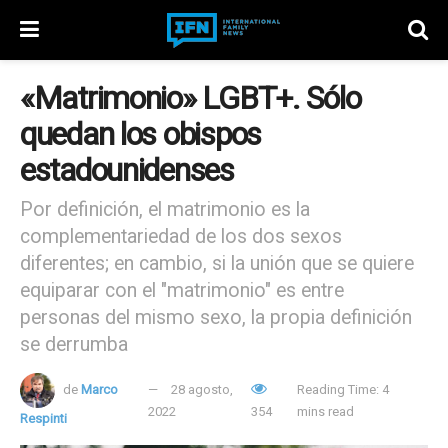
«Matrimonio» LGBT+. Sólo
quedan los obispos
estadounidenses
Por definición, el matrimonio es la
complementariedad de los dos sexos
diferentes; en cambio, si la unión que se quiere
equiparar con el "matrimonio" es entre
personas del mismo sexo, la propia definición
se derrumba
de
Marco
28 agosto,
Reading Time: 4
2022
354
mins read
Respinti