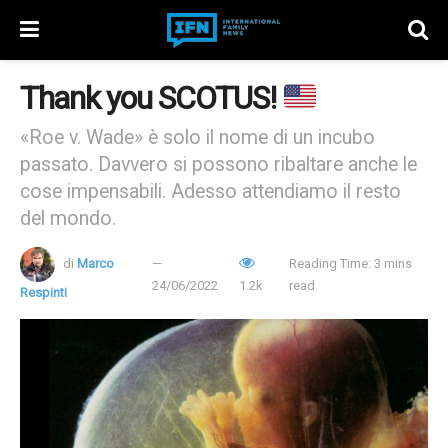
Thank you SCOTUS!
«Roe v. Wade» è solo il nome di un incubo
passato. Davvero si possono ribaltare anche le
cose impensabili. Adesso attendiamo il resto
del mondo.
di
Marco
Reading Time: 3 mins
24/06/2022
1.2k
read
Respinti