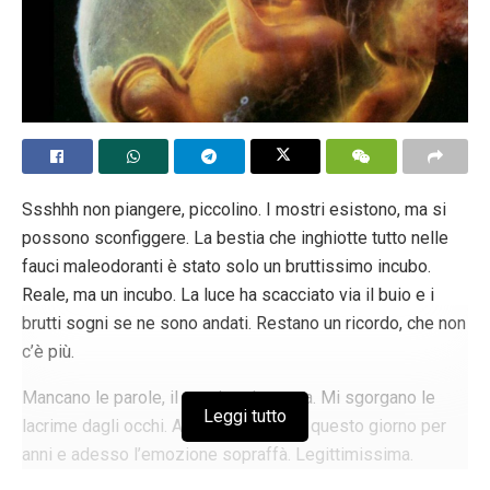
Ssshhh non piangere, piccolino. I mostri esistono, ma si
possono sconfiggere. La bestia che inghiotte tutto nelle
fauci maleodoranti è stato solo un bruttissimo incubo.
Reale, ma un incubo. La luce ha scacciato via il buio e i
brutti sogni se ne sono andati. Restano un ricordo, che non
c’è più.
Mancano le parole, il respiro si mozza. Mi sgorgano le
Leggi tutto
lacrime dagli occhi. Abbiamo sognato questo giorno per
anni e adesso l’emozione sopraffà. Legittimissima.