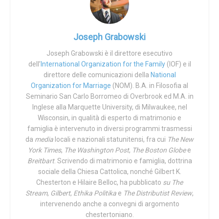
Parenthood v. Casey»
, furono decisioni sbagliate, le ha
annullate.
Joseph Grabowski
Negli Stati Uniti, dunque, l’aborto smette di essere
considerato un “diritto” federale. Ora, si tornerà allo
status
Joseph Grabowski è il direttore esecutivo
dell’
International Organization for the Family
(IOF) e il
quo ante
, ovvero alle legislazioni vigenti prima della
direttore delle comunicazioni della
National
s
entenza «Roe v. Wade».
Organization for Marriage
(NOM). B.A. in Filosofia al
Seminario San Carlo Borromeo di Overbrook ed M.A. in
Milioni di vite verranno risparmiate.
Inglese alla Marquette University, di Milwaukee, nel
Wisconsin, in qualità di esperto di matrimonio e
Benché la battaglia per la difesa della sacralità della vita
famiglia è intervenuto in diversi programmi trasmessi
continui, ora è giusto rallegrasi. La portata di questa nuova
da
media
locali e nazionali statunitensi, fra cui
The New
sentenza infatti è straordinaria e di livello internazionale.
York Times
,
The Washington Post
,
The Boston Globe
e
Breitbart
. Scrivendo di matrimonio e famiglia, dottrina
sociale della Chiesa Cattolica, nonché Gilbert K.
La sentenza della Corte Suprema federale
Chesterton e Hilaire Belloc, ha pubblicato
su The
Stream
,
Gilbert
,
Ethika Politika
e
The Distributist Review
,
intervenendo anche a convegni di argomento
Per approfondire
chestertoniano.