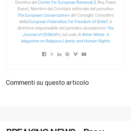
bimbi innocenti non c’è più. Il precedente culturale che
Direttivo del
Center for European Renewal
(L’Aia, Paesi
Bassi). Membro del Comitato editoriale del periodico
quella sentenzacha costituito per tutti i filoabortisti del
The European Conservative
e del Consiglio Consultivo
mondo è carta straccia.
della
European Federation for Freedom of Belief
, è
direttore responsabile del periodico accademico
The
Adesso l’aborto torna appannaggio delle assemblee
Journal of CESNUR
e, sul
web
, di
Bitter Winter: A
legislative degli Stati dell’Unione nordamericana. La
Magazine on Religious Liberty and Human Rights
.
battaglia per la difesa della vita umana si sposta lì, e va
combattuta lì con non minore passione e intelligenza. Ma
per certo milioni di vite umane verranno risparmiate. In
diversi Stati nordamericani l’aborto scompare o quasi;
comunque viene fortemente limitato; non sarà più
Commenti su questo articolo
possibile invocare un precedente odioso e falso; e il
mondo sì, oggi è un poco più bello.
Non c’è bisogno di essere filoamericani per riconoscere
che in quel Paese succedono ancora cose che,
nonostante tutto, spaiano i quattro soliti giochetti già visti
delle mezze calzette, accantonano i pavidi, vomitano i