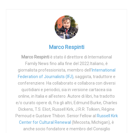
La
Corte Suprema federale degli Stati uniti d’America
(SCOTUS) ha finalmente riparato all’abuso di potere
commesso nel 1973
, quando, nel 1973, chiuse il caso
Jane Roe, et al. v. Henry Wade, District Attorney of Dallas
County
, comunemente chiamato
«Roe vs. Wade»
,
stabilendo che fra le righe della
Costituzione
federale sta
Marco Respinti
scritto quel che non c’è scritto e abrogò le leggi vigenti
fino a quel momento nei diversi Stati dell’Unione,
Marco Respinti
è stato il direttore di International
Family News fino alla fine del 2022.Italiano, è
rendendo l’aborto un assurdo, schifoso, omicida “diritto”
giornalista professionista, membro dell’
International
federale.
Federation of Journalists (IFJ)
, saggista, traduttore e
conferenziere. Ha collaborato e collabora con diversi
Ogni campana ora negli Stati Uniti e nel mondo dovrebbe
quotidiani e periodici, sia in versione cartacea sia
suonare a festa, perché quel che accade negli Stati Uniti
online, in Italia e all’estero. Autore di libri, ha tradotto
riverbera sempre, nel bene o nel male, in tutto il mondo.
e/o curato opere di, fra gli altri, Edmund Burke, Charles
Dickens, T.S. Eliot, Russell Kirk, J.R.R. Tolkien, Régine
La
famosa e famigerata sentenza che nel 1973,
Pernoud e Gustave Thibon. Senior Fellow al
Russell Kirk
basandosi su un falso clamoroso
, ha per decenni
Center for Cultural Renewal
(Mecosta, Michigan), è
antidemocraticamente imposto a tutti la morte di milioni di
anche socio fondatore e membro del Consiglio