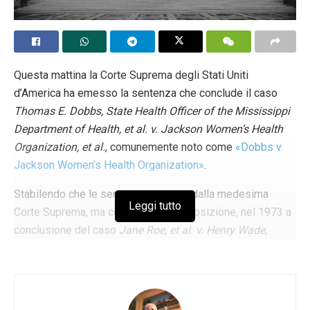
La sentenza della Corte Suprema federale
Tags:
Aborto
Stati Uniti d'America
Questa mattina la Corte Suprema degli Stati Uniti
d’America ha emesso la sentenza che conclude il caso
Thomas E. Dobbs, State Health Officer of the Mississippi
Department of Health, et al. v. Jackson Women’s Health
Organization, et al.
, comunemente noto come
«Dobbs v.
Jackson Women’s Health Organization»
.
Stabilendo che le sentenze emesse dalla medesima
Leggi tutto
Corte Suprema, ma con diversa composizione, nel 1973 a
conclusione del caso
Jane Roe, et al. v. Henry Wade,
District Attorney of Dallas County
, comunemente chiamato
«Roe v. Wade»
, e nel 1992 a conclusione del caso
Planned Parenthood of Southeastern Pennsylvania, et al.
v. Robert P. Casey, et al.
, comunemente chiamato
«Planned