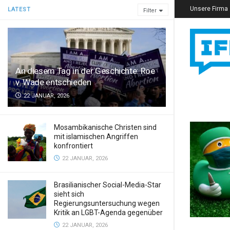
Unsere Firma
LATEST
Filter
An diesem Tag in der Geschichte: Roe
v. Wade entschieden
22 JANUAR, 2026
Mosambikanische Christen sind
mit islamischen Angriffen
konfrontiert
22 JANUAR, 2026
Brasilianischer Social-Media-Star
sieht sich
Regierungsuntersuchung wegen
Kritik an LGBT-Agenda gegenüber
22 JANUAR, 2026