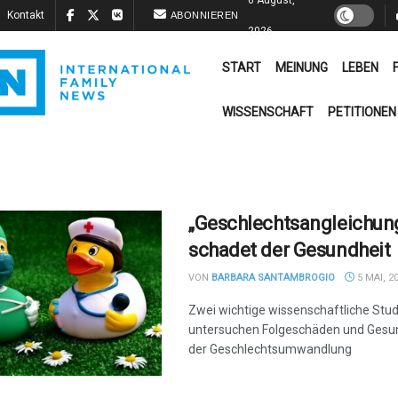
Kontakt
ABONNIEREN
2026
START
MEINUNG
LEBEN
WISSENSCHAFT
PETITIONEN
„Geschlechtsangleichun
schadet der Gesundheit
VON
BARBARA SANTAMBROGIO
5 MAI, 2
Zwei wichtige wissenschaftliche Stu
untersuchen Folgeschäden und Gesun
der Geschlechtsumwandlung