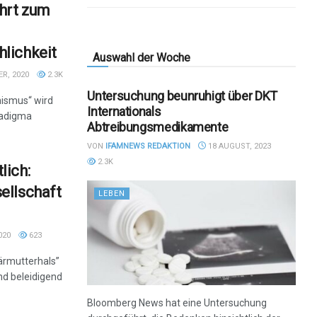
hrt zum
lichkeit
Auswahl der Woche
R, 2020
2.3K
Untersuchung beunruhigt über DKT
ismus“ wird
Internationals
radigma
Abtreibungsmedikamente
VON
IFAMNEWS REDAKTION
18 AUGUST, 2023
2.3K
lich:
ellschaft
LEBEN
020
623
ärmutterhals”
nd beleidigend
Bloomberg News hat eine Untersuchung