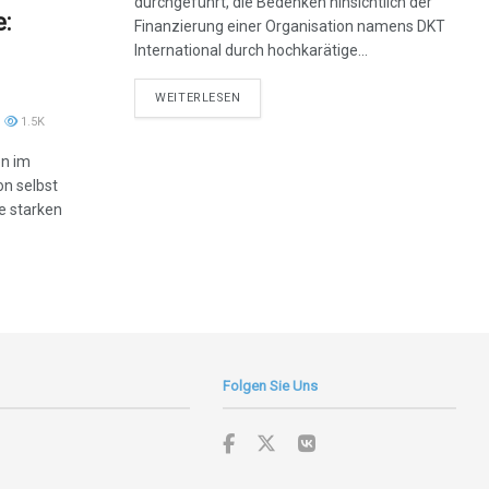
durchgeführt, die Bedenken hinsichtlich der
:
Finanzierung einer Organisation namens DKT
International durch hochkarätige...
DETAILS
WEITERLESEN
1.5K
en im
on selbst
e starken
Folgen Sie Uns