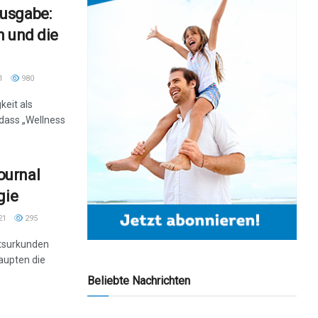
usgabe:
n und die
1
980
keit als
 dass „Wellness
ournal
gie
21
295
tsurkunden
haupten die
Beliebte Nachrichten