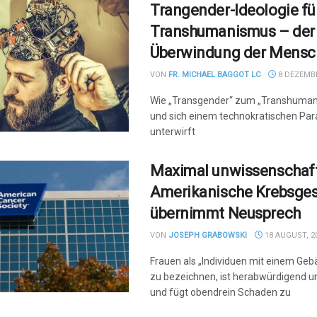
Trangender-Ideologie fü
Transhumanismus – der
Überwindung der Mensch
VON
FR. MICHAEL BAGGOT LC
8 DEZEMBE
Wie „Transgender“ zum „Transhuman
und sich einem technokratischen Pa
unterwirft
Maximal unwissenschaft
Amerikanische Krebsges
übernimmt Neusprech
VON
JOSEPH GRABOWSKI
18 AUGUST, 2
Frauen als „Individuen mit einem Geb
zu bezeichnen, ist herabwürdigend u
und fügt obendrein Schaden zu