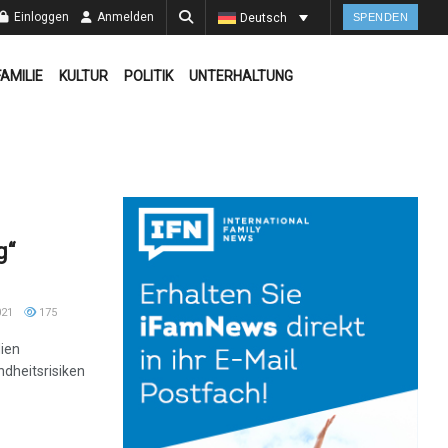
Einloggen
Anmelden
Deutsch
SPENDEN
FAMILIE
KULTUR
POLITIK
UNTERHALTUNG
g“
021
175
dien
dheitsrisiken