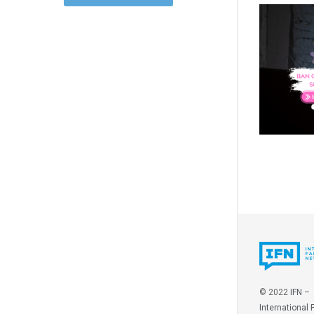
© 2022
IFN –
International 