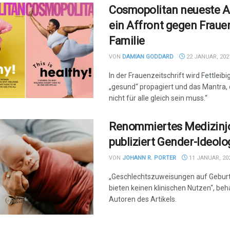
Cosmopolitan neueste A
ein Affront gegen Fraue
Familie
VON
DAMIAN GODDARD
22 JANUAR, 202
In der Frauenzeitschrift wird Fettleibig
„gesund“ propagiert und das Mantra,
nicht für alle gleich sein muss.“
Renommiertes Medizinj
publiziert Gender-Ideolo
VON
JOHANN R. PORTER
11 JANUAR, 20
„Geschlechtszuweisungen auf Gebur
bieten keinen klinischen Nutzen“, be
Autoren des Artikels.