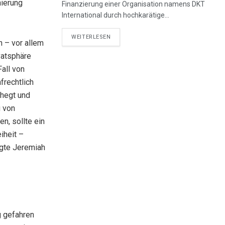
nierung
Finanzierung einer Organisation namens DKT
International durch hochkarätige...
DETAILS
WEITERLESEN
n – vor allem
vatsphäre
all von
frechtlich
 hegt und
g von
n, sollte ein
iheit –
agte Jeremiah
g gefahren