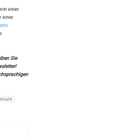
rin einer
r einer
atte
e
iben Sie
letter!
chsprachigen
emouth