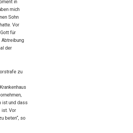
Moment in
aben mich
inen Sohn
hatte. Vor
Gott für
e Abtreibung
al der
Vorstrafe zu
 Krankenhaus
 vornehmen,
n ist und dass
ist. Vor
u beten“, so