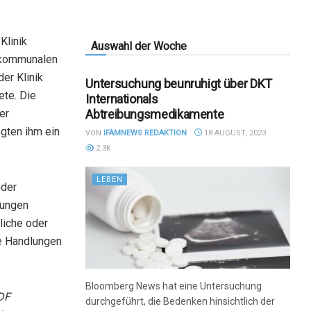
Klinik
Auswahl der Woche
r kommunalen
der Klinik
Untersuchung beunruhigt über DKT
ete. Die
Internationals
Abtreibungsmedikamente
er
egten ihm ein
VON
IFAMNEWS REDAKTION
18 AUGUST, 2023
2.3K
LEBEN
oder
bungen
liche oder
se Handlungen
Bloomberg News hat eine Untersuchung
DF
durchgeführt, die Bedenken hinsichtlich der