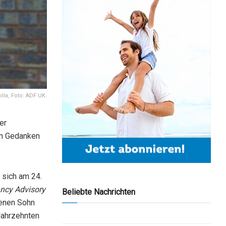
lla, Foto: ADF UK.
er
in Gedanken
 sich am 24.
ancy Advisory
Beliebte Nachrichten
benen Sohn
 Jahrzehnten