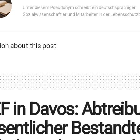
Unter diesem Pseudonym schreibt ein deutschsprachiger
Sozialwissenschaftler und Mitarbeiter in der Lebensschut
ion about this post
 in Davos: Abtreibu
entlicher Bestandte