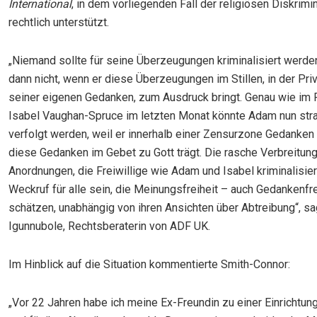
International
, in dem vorliegenden Fall der religiösen Diskrimi
rechtlich unterstützt.
„Niemand sollte für seine Überzeugungen kriminalisiert werde
dann nicht, wenn er diese Überzeugungen im Stillen, in der Pri
seiner eigenen Gedanken, zum Ausdruck bringt. Genau wie im F
Isabel Vaughan-Spruce im letzten Monat könnte Adam nun stra
verfolgt werden, weil er innerhalb einer Zensurzone Gedanken
diese Gedanken im Gebet zu Gott trägt. Die rasche Verbreitun
Anordnungen, die Freiwillige wie Adam und Isabel kriminalisiere
Weckruf für alle sein, die Meinungsfreiheit – auch Gedankenfre
schätzen, unabhängig von ihren Ansichten über Abtreibung“, s
Igunnubole, Rechtsberaterin von ADF UK.
Im Hinblick auf die Situation kommentierte Smith-Connor:
„Vor 22 Jahren habe ich meine Ex-Freundin zu einer Einrichtun