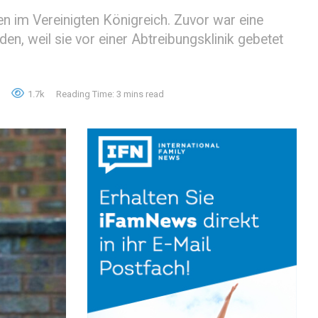
n im Vereinigten Königreich. Zuvor war eine
 weil sie vor einer Abtreibungsklinik gebetet
1.7k
Reading Time: 3 mins read