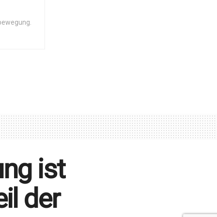
zbewegung.
ng ist
il der