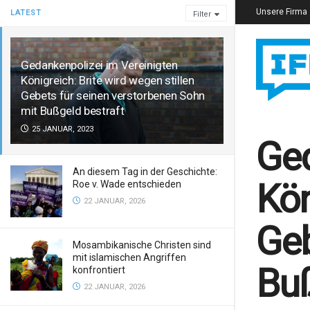
Unsere Firma
LATEST
Filter
Gedankenpolizei im Vereinigten
Königreich: Brite wird wegen stillen
Gebets für seinen verstorbenen Sohn
mit Bußgeld bestraft
25 JANUAR, 2023
Ged
An diesem Tag in der Geschichte:
Kön
Roe v. Wade entschieden
22 JANUAR, 2026
Geb
Mosambikanische Christen sind
mit islamischen Angriffen
Buß
konfrontiert
22 JANUAR, 2026