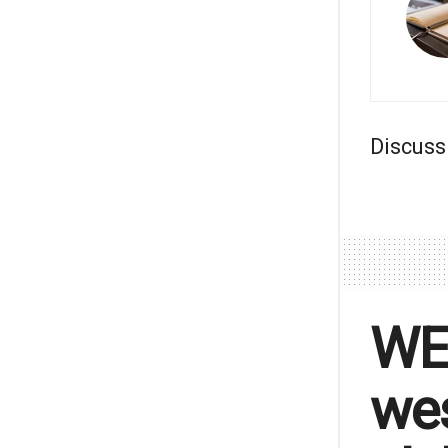
Discuss
WEF
wes