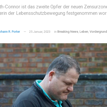
th-Connor ist das zweite Opfer der neuen Zensurzone
terin der Lebensschutzbewegung festgenommen worden,
ohann R. Porter
25 Januar, 2023
in
Breaking News
,
Leben
,
Vordergrund