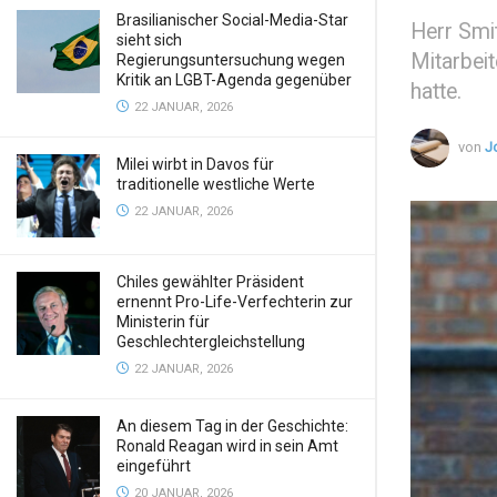
Brasilianischer Social-Media-Star
Herr Smi
sieht sich
Mitarbei
Regierungsuntersuchung wegen
Kritik an LGBT-Agenda gegenüber
hatte.
22 JANUAR, 2026
von
J
Milei wirbt in Davos für
traditionelle westliche Werte
22 JANUAR, 2026
Chiles gewählter Präsident
ernennt Pro-Life-Verfechterin zur
Ministerin für
Geschlechtergleichstellung
22 JANUAR, 2026
An diesem Tag in der Geschichte:
Ronald Reagan wird in sein Amt
eingeführt
20 JANUAR, 2026