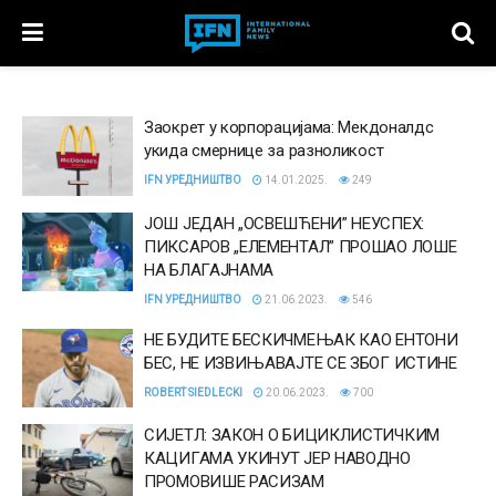
Заокрет у корпорацијама: Мекдоналдс
укида смернице за разноликост
IFN УРЕДНИШТВО
14.01.2025.
249
ЈОШ ЈЕДАН „ОСВЕШЋЕНИ” НЕУСПЕХ:
ПИКСАРОВ „ЕЛЕМЕНТАЛ” ПРОШАО ЛОШЕ
НА БЛАГАЈНАМА
IFN УРЕДНИШТВО
21.06.2023.
546
НЕ БУДИТЕ БЕСКИЧМЕЊАК КАО ЕНТОНИ
БЕС, НЕ ИЗВИЊАВАЈТЕ СЕ ЗБОГ ИСТИНЕ
ROBERT SIEDLECKI
20.06.2023.
700
СИЈЕТЛ: ЗАКОН О БИЦИКЛИСТИЧКИМ
КАЦИГАМА УКИНУТ ЈЕР НАВОДНО
ПРОМОВИШЕ РАСИЗАМ