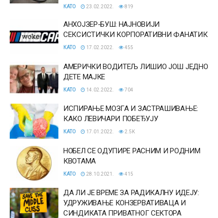
КАТО
23.02.2022.
819
АНХОЈЗЕР-БУШ: НАЈНОВИЈИ
СЕКСИСТИЧКИ КОРПОРАТИВНИ ФАНАТИК
КАТО
17.02.2022.
455
АМЕРИЧКИ ВОДИТЕЉ ЛИШИО ЈОШ ЈЕДНО
ДЕТЕ МАЈКЕ
КАТО
14.02.2022.
704
ИСПИРАЊЕ МОЗГА И ЗАСТРАШИВАЊЕ:
КАКО ЛЕВИЧАРИ ПОБЕЂУЈУ
КАТО
17.01.2022.
2.5K
НОБЕЛ СЕ ОДУПИРЕ РАСНИМ И РОДНИМ
КВОТАМА
КАТО
28.10.2021.
415
ДА ЛИ ЈЕ ВРЕМЕ ЗА РАДИКАЛНУ ИДЕЈУ:
УДРУЖИВАЊЕ КОНЗЕРВАТИВАЦА И
СИНДИКАТА ПРИВАТНОГ СЕКТОРА