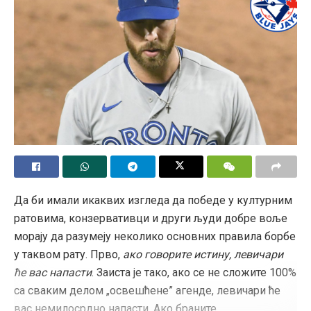
Да би имали икаквих изгледа да победе у културним
ратовима, конзервативци и други људи добре воље
морају да разумеју неколико основних правила борбе
у таквом рату. Прво,
ако говорите истину, левичари
ће вас напасти
. Заиста је тако, ако се не сложите 100%
са сваким делом „освешћене” агенде, левичари ће
вас немилосрдно напасти. Ако браните