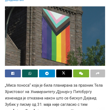
вредности акција.
Чим је Бес поставио видео који говори истину о
Таргету
и
Бад лајту
, на њега су се свом силином
обрушили левичари. Међутим, уместо да брани то
што је урадио, Бес је одлучио да игра како левичари
свирају и покајнички се извинио у нади да ће
задржати своје место у тиму
Блу Џејса
. У извињењу,
Бес је практично повио реп изјавивши:
„Признајем да сам јуче објавио нешто
што је штетно за заједницу „прајда”, која
укључује моје пријатеље и чланове моје
блиске породице. И заиста ми је жао због
„Миса поноса“ која је била планирана за празник Тела
тога. Управо сам разговарао са
Христовог на
Универзитету Дјукејн
у Питсбургу
саиграчима и обавестио их о томе шта се
изненада је отказана након што се бискуп Дејвид
јуче десило. Извинио сам им се. И од
Зубик у писму од 31. маја није сагласио с тим
сада, користићу ресурсе
Блу Џејса
да бих