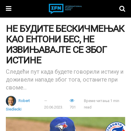
НЕ БУДИТЕ БЕСКИЧМЕЊАК
КАО ЕНТОНИ БЕС, НЕ
ИЗВИЊАВАЈТЕ СЕ ЗБОГ
ИСТИНЕ
Следећи пут када будете говорили истину и
доживели нападе због тога, останите при
своме...
Robert
Време читања:1 min
20.06.2023.
701
read
Siedlecki