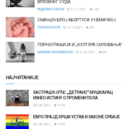
ВРХОВНОГ СУДА
ФЕДЕРИКО ЋЕНЋИ
11.11.2021.
1.9K
СМАЊЕН БРОЈ АБОРТУСА У НЕМАЧКОЈ
ЛУКА ВОЛОНТЕ
12.10.2021.
285
ПОРНОГРАФИЈА И „КУЛТУРА СИЛОВАЊА”
БАРБАРА САНТАМБРОЂО
14.05.2021.
890
НАЈЧИТАНИЈЕ:
ЗАСТРАШУЈУЋЕ: „ДЕТРАНС“ МУШКАРАЦ
ИЗНЕО ИСТИНУ О ПРОМЕНИ ПОЛА
8.08.2022.
74.3K
ЕВРО ПРАЈД КРШИ УСТАВ И ЗАКОНЕ СРБИЈЕ
5.08.2022.
16.9K