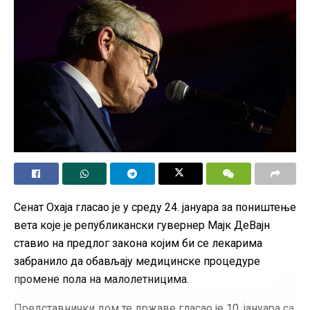
Сенат Охаја гласао је у среду 24. јануара за поништење
вета које је републикански гувернер Мајк ДеВајн
ставио на предлог закона којим би се лекарима
забранило да обављају медицинске процедуре
промене пола на малолетницима.
Представнички дом те државе гласао је 10. јануара са