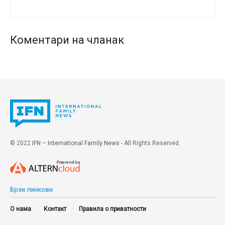
Конзервативни премијер Киријакос Мицотакис, који
је прошлог лета обезбедио убедљиву победу на
изборима, вероватно ће зависити од гласова
Коментари на чланак
опозиционе странке кад је реч о легализацији
истополних „бракова” због подела унутар сопствене
Нове демократије и чланова његовог кабинета.
Истраживања јавног мњења показују тесно
неодобравање истополних „бракова” међу Грцима.
Tags:
LGBT+
геј брак
Грчка
Грчка Православна Црква
истополни брак
© 2022
IFN – International Family News
- All Rights Reserved.
ЛГБТ идеологија
Православна црква
слобода вероисповести
Брзи линкови
О нама
Контакт
Правила о приватности