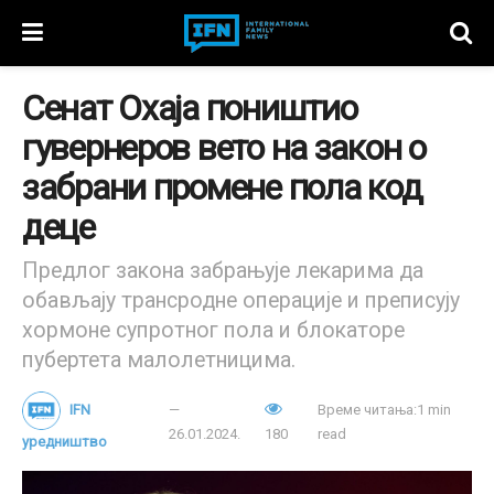
Сенат Охаја поништио
гувернеров вето на закон о
забрани промене пола код
деце
Предлог закона забрањује лекарима да
обављају трансродне операције и преписују
хормоне супротног пола и блокаторе
пубертета малолетницима.
IFN
Време читања:1 min
26.01.2024.
180
read
уредништво