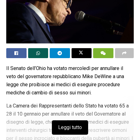
Il Senato dell’Ohio ha votato mercoledì per annullare il
veto del governatore repubblicano Mike DeWine a una
legge che proibisce ai medici di eseguire procedure
mediche di cambio di sesso sui minori.
La Camera dei Rappresentanti dello Stato ha votato 65 a
28 il 10 gennaio per annullare il veto del Governatore al
disegno di legge, che impedirebbe ai medici di eseguire
Leggi tutto
interventi chirurgici transgender o di prescrivere ormoni
per il sesso incrociato e bloccanti della pubertà ai minori. I