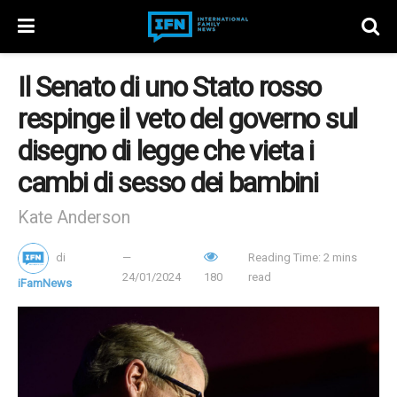
Il Senato di uno Stato rosso
respinge il veto del governo sul
disegno di legge che vieta i
cambi di sesso dei bambini
Kate Anderson
di
Reading Time: 2 mins
24/01/2024
180
read
iFamNews