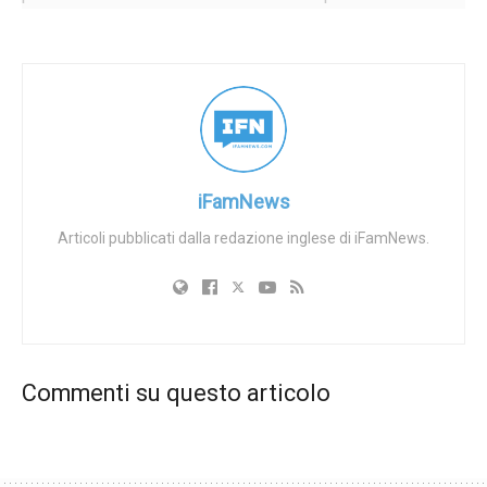
senatori dello Stato hanno votato 23 a 9, in gran parte tra
le linee di partito, per approvare la legislazione.
“Il Governatore non ha [un] nuovo commento oggi. I suoi
precedenti commenti sulla legge e il suo veto riflettono la
sua posizione sulla questione”, ha dichiarato Dan Tierney,
addetto stampa di DeWine, alla Daily Caller News
iFamNews
Foundation.
Articoli pubblicati dalla redazione inglese di iFamNews.
Commenti su questo articolo