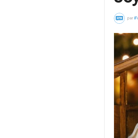
par
i