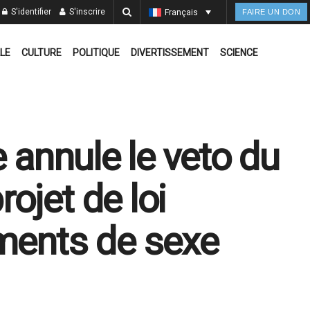
S'identifier
S'inscrire
Français
FAIRE UN DON
LE
CULTURE
POLITIQUE
DIVERTISSEMENT
SCIENCE
e annule le veto du
ojet de loi
ements de sexe