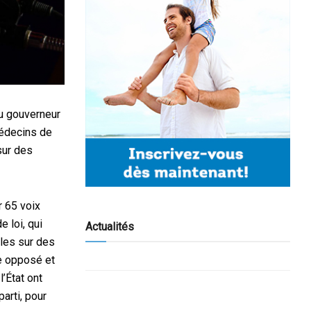
du gouverneur
médecins de
sur des
r 65 voix
 loi, qui
Actualités
ales sur des
e opposé et
’État ont
arti, pour