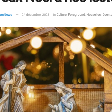
FamNews
24 décembre, 2023
in
Culture
,
Foreground
,
Nouvelles récent