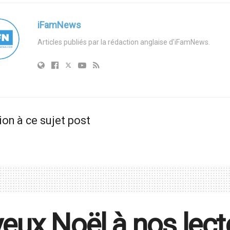
iFamNews
Articles publiés par la rédaction anglaise d'iFamNews.
ion à ce sujet post
eux Noël à nos lect