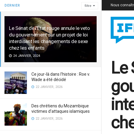
Nous connaît
DERNIER
filtre
Le Sénat de l’État rouge annule le veto
du gouvernement sur un projet de loi
interdisant les changements de sexe
chez les enfants
24 JANVIER, 2024
Le 
Ce jour-là dans l’histoire : Roe v.
gou
Wade a été décidé
22 JANVIER, 2026
int
Des chrétiens du Mozambique
victimes d’attaques islamiques
che
22 JANVIER, 2026