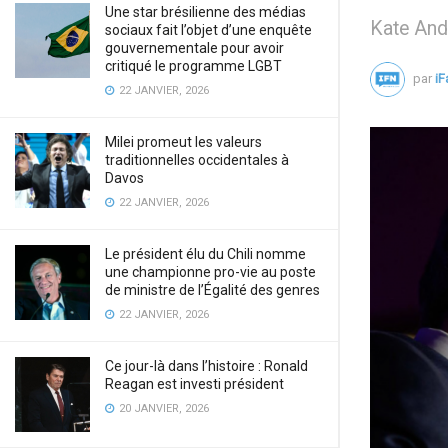
Une star brésilienne des médias
Kate An
sociaux fait l’objet d’une enquête
gouvernementale pour avoir
critiqué le programme LGBT
par
i
22 JANVIER, 2026
Milei promeut les valeurs
traditionnelles occidentales à
Davos
22 JANVIER, 2026
Le président élu du Chili nomme
une championne pro-vie au poste
de ministre de l’Égalité des genres
22 JANVIER, 2026
Ce jour-là dans l’histoire : Ronald
Reagan est investi président
20 JANVIER, 2026