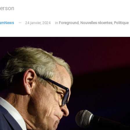
derson
FamNews
24 janvier, 2024
in
Foreground
,
Nouvelles récentes
,
Politique