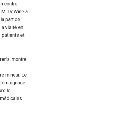
on contre
. M. DeWine a
la part de
 a visité en
 patients et
ren’s, montre
re mineur. Le
on témoignage
urs le
 médicales