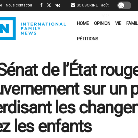
re
Nous contacter
août,
SOUSCRIRE
2026
HOME
OPINION
VIE
FAMIL
PÉTITIONS
Sénat de l’État roug
vernement sur un pr
erdisant les chang
z les enfants