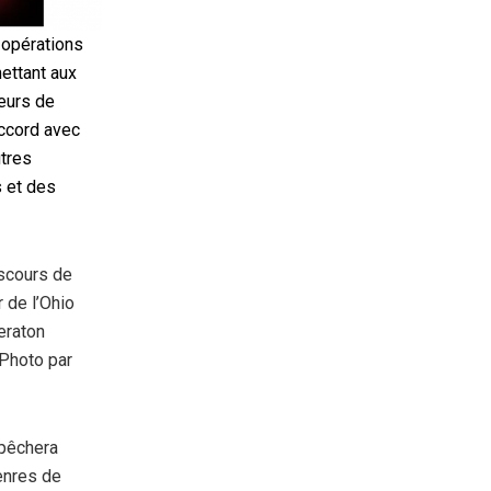
 opérations
ettant aux
eurs de
accord avec
utres
s et des
iscours de
 de l’Ohio
heraton
(Photo par
mpêchera
enres de