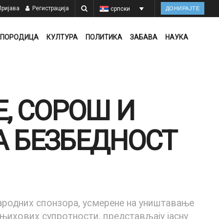
ријава
Регистрација
српски
ДОНИРАЈТЕ
ПОРОДИЦА
КУЛТУРА
ПОЛИТИКА
ЗАБАВА
НАУКА
, СОРОШ И
 БЕЗБЕДНОСТ
ародних спонзора, усмерене на уништавање
ихових супротности, представљају јасну