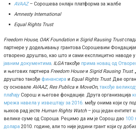
AVAAZ
– Сорошева онлајн платформа за жалбе
Amnesty International
Equal Rights Trust
Freedom House
,
OAK Foundation
и
Sigrid Rausing Trust
спада
партнере у додељивању грантова Сорошевим Фондација
отворено друштво, као што и сами експлицитно наводе 
јавним документима
.
ILGA
такође
прима новац од Отворе
и његових партнера
Freedom House
и
Sigrid Rausing Trust
.
друштво такође
финансира
и
Equal Rights Trust
. Две орган
су основале
AVAAZ
,
Res Publica
и
MoveOn
,
такође велико
плаћају
Сорош и његове фондације. Друга организација
к
мр
е
жа навела у извештају за 2016.
међу онима који су п
њихов рад јесте
Human Rights Watch
– још један ентитет 
велике суме од Сороша. Рецимо да им је Сорош дао
100 
долара
2010. године, али то није једини грант који су доби