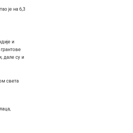
ао је на 6,3
ндије и
 грантове
 дале су и
ом света
лаца,