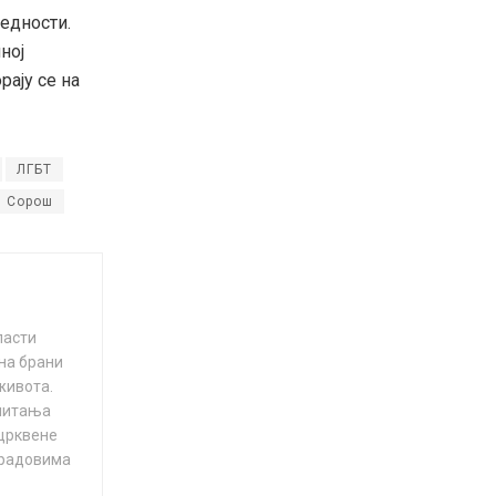
бедности.
ној
рају се на
ЛГБТ
Сорош
ласти
на брани
живота.
 питања
 црквене
 радовима