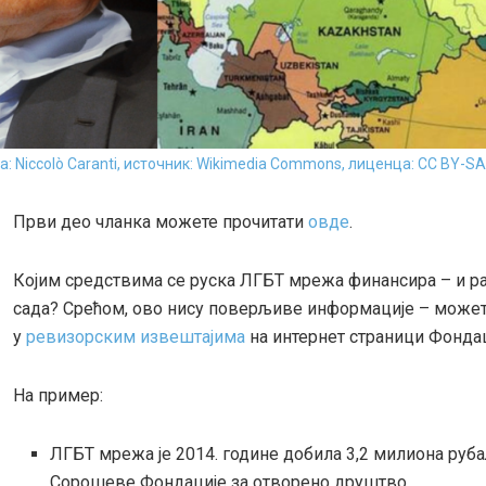
: Niccolò Caranti, источник: Wikimedia Commons, лиценца:
CC BY-SA
Први део чланка можете прочитати
овде
.
Којим средствима се руска ЛГБТ мрежа финансира – и ран
сада? Срећом, ово нису поверљиве информације – может
у
ревизорским извештајима
на интернет страници Фондац
На пример:
ЛГБТ мрежа је 2014. године добила 3,2 милиона руб
Сорошеве Фондације за отворено друштво.