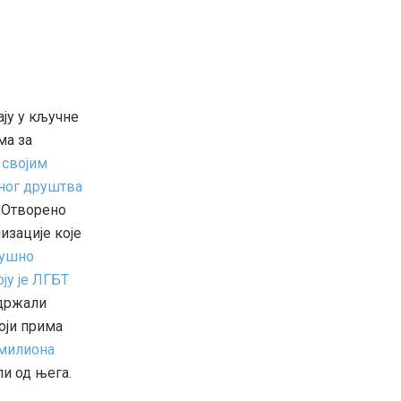
ју у кључне
ма за
у
својим
ног друштва
 „Отворено
изације које
душно
оју је ЛГБТ
одржали
који прима
милиона
ли од њега.