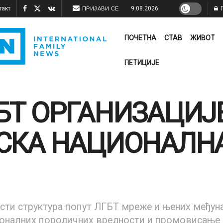
такт
9.08.2026.
П
ПРИЈАВИ СЕ
ПОЧЕТНА
СТАВ
ЖИВОТ
ПЕТИЦИЈЕ
БТ ОРГАНИЗАЦИЈЕ
СКА НАЦИОНАЛНА
сти структура попут ЛГБТ мреже и њених међун
оналних породичних вредности и промовисање њ