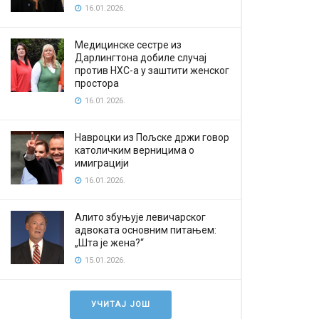
16.01.2026.
Медицинске сестре из
Дарлингтона добиле случај
против НХС-а у заштити женског
простора
16.01.2026.
Навроцки из Пољске држи говор
католичким верницима о
имиграцији
16.01.2026.
Алито збуњује левичарског
адвоката основним питањем:
„Шта је жена?“
15.01.2026.
УЧИТАЈ ЈОШ