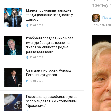
претњу 
Милеи промовише западне
традиционалне вредности у
Паве
Давосу
Време читањ
22.01.2026.
Изабрани председник Чилеа
именује борца за право на
живот за министра родне
равноправности
22.01.2026.
Овај дан у историји: Роналд
Реган инаугурисан
20.01.2026.
Пољска влада заобилази устав
због мандата ЕУ о истополним
“браковима”