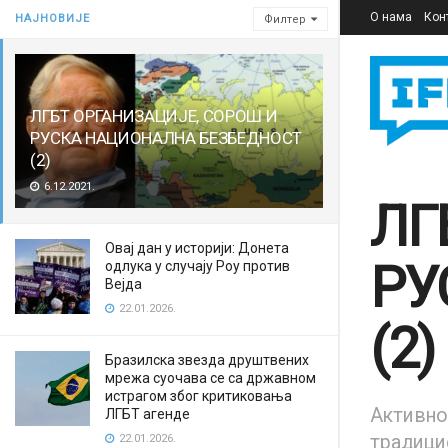
О нама
Кон
НАЈНОВИЈЕ
Филтер
ЛГБТ ОРГАНИЗАЦИЈЕ, СОРОШ И
РУСКА НАЦИОНАЛНА БЕЗБЕДНОСТ
(2)
6.12.2021.
ЛГ
Овај дан у историји: Донета
РУ
одлука у случају Роу против
Вејда
22.01.2026.
(2)
Бразилска звезда друштвених
мрежа суочава се са државном
истрагом због критиковања
Активно
ЛГБТ агенде
традици
22.01.2026.