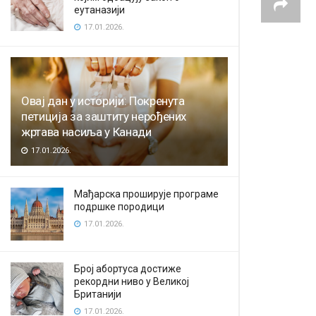
еутаназији
17.01.2026.
Овај дан у историји: Покренута
петиција за заштиту нерођених
жртава насиља у Канади
17.01.2026.
Мађарска проширује програме
подршке породици
17.01.2026.
Број абортуса достиже
рекордни ниво у Великој
Британији
17.01.2026.