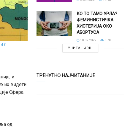
КО ТО ТАМО УРЛА?
ФЕМИНИСТИЧКА
ХИСТЕРИЈА ОКО
АБОРТУСА
10.02.2022.
8.7K
 4.0
УЧИТАЈ ЈОШ
ТРЕНУТНО НАЈЧИТАНИЈЕ
ије, и
е их видети
ије Сфера.
аља од