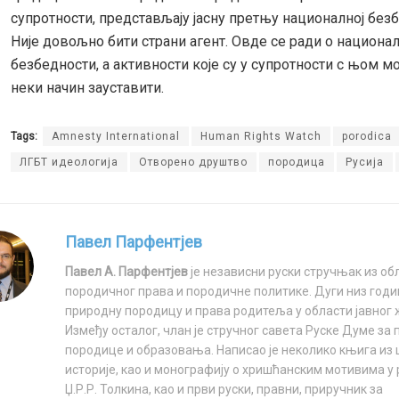
супротности, представљају јасну претњу националној без
Није довољно бити страни агент. Овде се ради о национал
безбедности, а активности које су у супротности с њом мо
неки начин зауставити.
Tags:
Amnesty International
Human Rights Watch
porodica
ЛГБТ идеологија
Отворено друштво
породица
Русија
Павел Парфентјев
Павел А. Парфентјев
је независни руски стручњак из об
породичног права и породичне политике. Дуги низ годи
природну породицу и права родитеља у области јавног 
Између осталог, члан је стручног савета Руске Думе за
породице и образовања. Написао је неколико књига из
историје, као и монографију о хришћанским мотивима у
Џ.Р.Р. Толкина, као и први руски, правни, приручник за