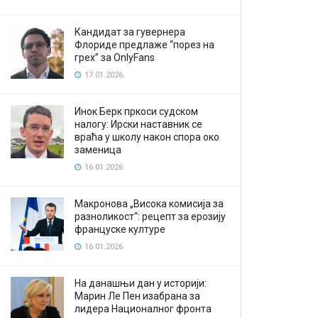
Кандидат за гувернера
Флориде предлаже “порез на
грех” за OnlyFans
17.01.2026.
Инок Берк пркоси судском
налогу: Ирски наставник се
враћа у школу након спора око
заменица
16.01.2026.
Макронова „Висока комисија за
разноликост“: рецепт за ерозију
француске културе
16.01.2026.
На данашњи дан у историји:
Марин Ле Пен изабрана за
лидера Националног фронта