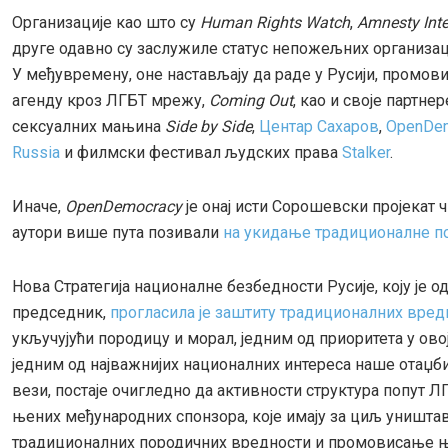
Организације као што су
Human Rights Watch
,
Amnesty Inte
друге одавно су заслужиле статус непожељних организаци
У међувремену, оне настављају да раде у Русији, промов
агенду кроз ЛГБТ мрежу,
Coming Out
, као и своје партне
сексуалних мањина
Side by Side
,
Центар Сахаров
,
OpenDe
Russia
и филмски фестивал људских права
Stalker
.
Иначе,
OpenDemocracy
је онај исти Сорошевски пројекат ч
аутори више пута позивали
на укидање традиционалне п
Нова Стратегија националне безбедности Русије, коју је о
председник,
прогласила је заштиту традиционалних вред
укључујући породицу и морал, једним од приоритета у ово
једним од најважнијих националних интереса наше отаџби
вези, постаје очигледно да активности структура попут 
њених међународних спонзора, које имају за циљ уништ
традиционалних породичних вредности и промовисање 