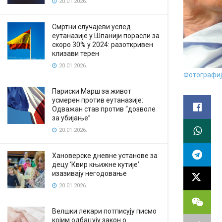
20.01.2026.
Смртни случајеви услед
еутаназије у Шпанији порасли за
скоро 30% у 2024: разоткривен
клизави терен
20.01.2026.
Фотографија
Париски Марш за живот
усмерен против еутаназије:
Одважан став против “дозволе
за убијање”
20.01.2026.
Хановерске дневне установе за
децу ‘Квир књижне кутије’
изазивају негодовање
20.01.2026.
Велшки лекари потписују писмо
којим одбацују закон о