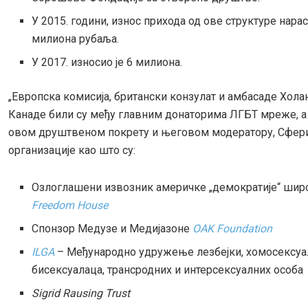
У 2015. години, износ прихода од ове структуре нараст
милиона рубаља.
У 2017. износио је 6 милиона.
„Европска комисија, британски конзулат и амбасаде Хола
Канаде били су међу главним донаторима ЛГБТ мреже, а
овом друштвеном покрету и његовом модератору, Сфери,
организације као што су:
Озлоглашени извозник америчке „демократије“ шир
Freedom House
Спонзор Медузе и Медијазоне
OAK Foundation
ILGA
– Међународно удружење лезбејки, хомосексуа
бисексуалаца, трансродних и интерсексуалних особа
Sigrid Rausing Trust