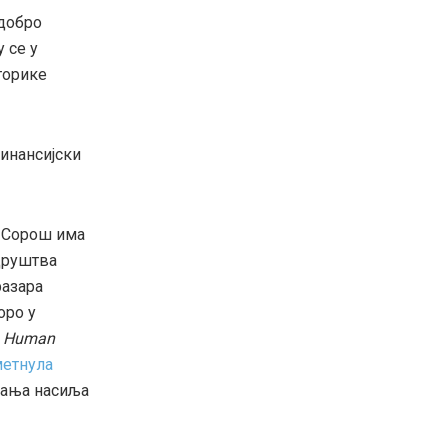
добро
 се у
торике
финансијски
у Сорош има
друштва
разара
оро у
и
Human
метнула
вања насиља