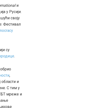
rnational
и
ја у Русији.
ишући своју
ре: Фестивал
mocracy
ији су
ородице
.
добрио
ности
,
ј области и
не. С тим у
ЛГБТ мреже и
авање
њихове