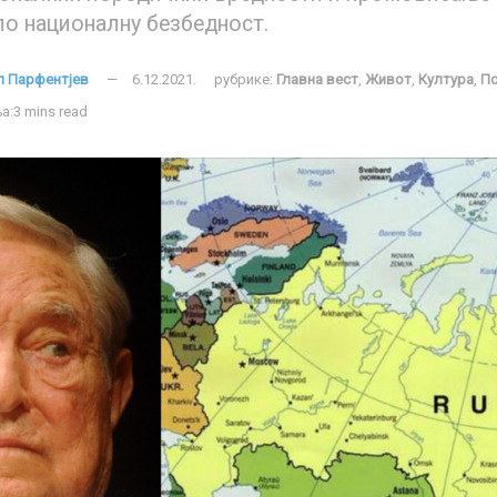
по националну безбедност.
л Парфентјев
6.12.2021.
рубрике:
Главна вест
,
Живот
,
Култура
,
По
а:3 mins read