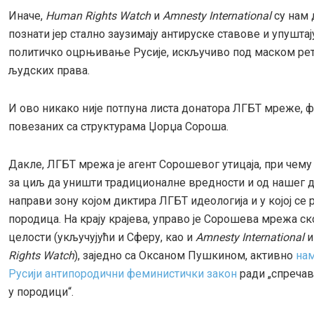
Иначе,
Human Rights Watch
и
Amnesty International
су нам 
познати јер стално заузимају антируске ставове и упуштају
политичко оцрњивање Русије, искључиво под маском ре
људских права.
И ово никако није потпуна листа донатора ЛГБТ мреже, 
повезаних са структурама Џорџа Сороша.
Дакле, ЛГБТ мрежа је агент Сорошевог утицаја, при чем
за циљ да уништи традиционалне вредности и од нашег 
направи зону којом диктира ЛГБТ идеологија и у којој се 
породица. На крају крајева, управо је Сорошева мрежа ск
целости (укључујући и Сферу, као и
Amnesty International
Rights Watch
), заједно са Оксаном Пушкином, активно
на
Русији антипородични феминистички закон
ради „спреча
у породици“.