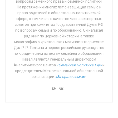
вопросам семейного права и семейной политики.
Канады, гранты этому общественному движению и
На протяжении многих лет он защищал семью и
его модератору «Сфере» выделялись также такими
права родителей в общественно-политической
организации, как:
сфере, в том числе в качестве члена экспертных
советов при комитетах Государственной Думы РФ
Известный экспортер американской
по вопросам семьи и по образованию. Он написал
«демократии» по всему миру
Freedom House
ряд книг по церковной истории, а также
монографию о христианских мотивах в творчестве
Спонсор «Медузы» и «Медиазоны»
OAK
Дж. Р. Р. Толкина и первое российское руководство
Foundation
по юридическим аспектам семейного образования.
ILGA
Павел является генеральным директором
– Международная ассоциация лесбиянок,
Аналитического центра
«Семейная Политика.РФ»
и
геев, бисексуалов, трансгендеров и
председателем Межрегиональной общественной
интерсексуалов
организации
«За права семьи»
.
Sigrid Rausing Trust – Фонд Сигрид Раусинг
AVAAZ
– соросовская платформа интернет-
обращений
Amnesty International – всем знакомая
«Международная амнистия»