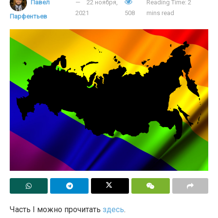
Павел
22 ноября,
Reading Time: 2
2021
508
mins read
Парфентьев
Часть I можно прочитать
здесь
.