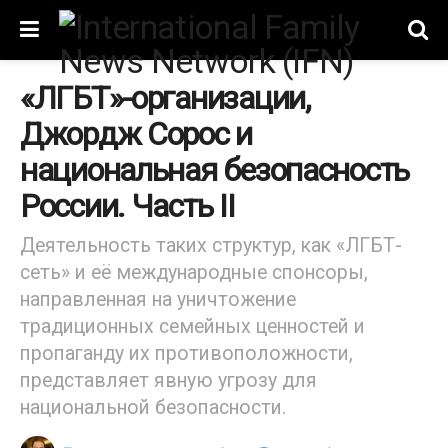
«ЛГБТ»-организации,
Джордж Сорос и
национальная безопасность
России. Часть II
Деятельность таких структур, как «ЛГБТ-
сеть» и её международные спонсоры,
направленная на уничтожение
традиционных семейных ценностей и
пропаганду их противоположности,
представляет явную угрозу для
национальной безопасности.