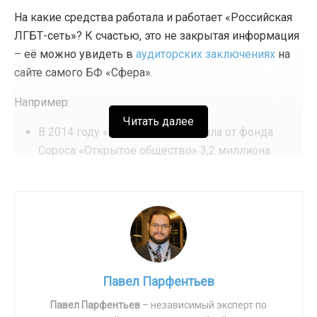
На какие средства работала и работает «Российская
ЛГБТ-сеть»? К счастью, это не закрытая информация
– её можно увидеть в
аудиторских заключениях
на
сайте самого БФ «Сфера».
Например:
Читать далее
В 2014 году «ЛГБТ-сеть» получила от фонда
Сороса «Открытое общество» 3,2 миллиона
рублей.
В 2015 году сумма поступлений от этой
структуры составила уже 6,3 миллионов рублей.
В 2017 году – 6 миллионов.
«ЛГБТ-сети» перечисляли средства солидные
Павел Парфентьев
структуры: Еврокомиссия, консульство
Павел Парфентьев
– независимый эксперт по
Великобритании и посольства Нидерландов и