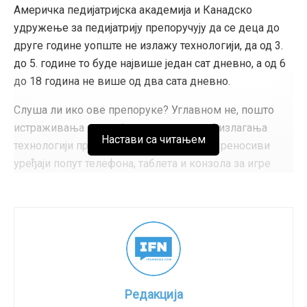
Америчка педијатријска академија и Канадско
Симон Веј (1927–2017) 1979. године, била је архитекта
удружење за педијатрију препоручују да се деца до
закона о абортусу у Француској за време свог
друге године уопште не излажу технологији, да од 3.
мандата на челу Министарства здравља 1975.
до 5. године то буде највише један сат дневно, а од 6
године… Можда ће избор Мецоле затворити круг и
до 18 година не више од два сата дневно.
бити знак будућности Европе.
Слуша ли ико ове препоруке? Углавном не, пошто
Tags:
абортус
Европски парламент
право на живот
истраживања показују да се ове „дозе” излагања
пролајф
Настави са читањем
технологији прекорачују и по 4–5 пута. Преносиви
уређаји попут телефона, таблета и конзола за игре
само су убрзали „екранизацију” детињства.
Као педијатријски терапеут и ауторка књиге
„Виртуелно дете”, Крис Роуан позвала је родитеље,
наставнике и надлежне институције да забране
употребу преносивих техничких уређаја до дванаесте
године. У прилог овоме, Роуанова је навела 10
Редакција
аргумената заснованих на научним истраживањима: