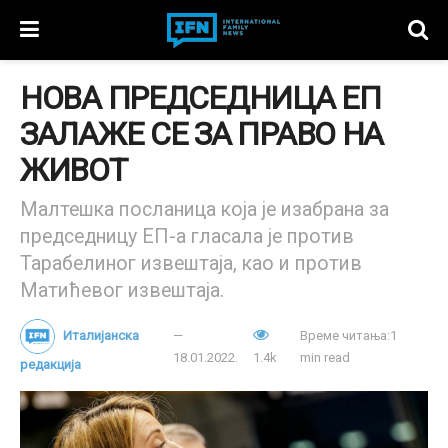
НОВА ПРЕДСЕДНИЦА ЕП
ЗАЛАЖЕ СЕ ЗА ПРАВО НА
ЖИВОТ
Малтешка посланица која је изабрана за
председницу ЕП-а гласала је против
Тарабелиног извештаја, као и против
Матићевог извештаја.
Италијанска
Време читања:1
18.01.2022.
1.4k
min read
редакција