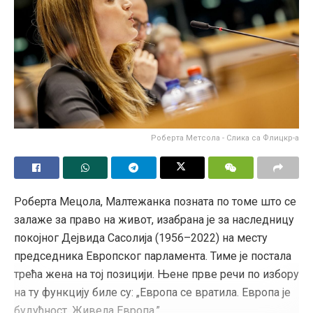
Роберта Метсола - Слика са Флицкр-а
Роберта Мецола, Малтежанка позната по томе што се
залаже за право на живот, изабрана је за наследницу
покојног Дејвида Сасолија (1956–2022) на месту
председника Европског парламента. Тиме је постала
трећа жена на тој позицији. Њене прве речи по избору
на ту функцију биле су: „Европа се вратила. Европа је
будућност. Живела Европа.”