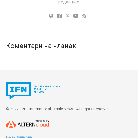
редакције.
Петар и др Цакић доделили су захвалнице
породицама са петоро, шесторо, седморо и деветоро
деце, као симболично признање за труд који улажу
да у тешким временима и у незавидној материјалној
ситуацији подижу већи број деце, нарочито имајући у
виду да су неке од тих породица, нажалост, остале
Коментари на чланак
без једног родитеља. Захваљујући великодушним
донаторима, овим породицама уручена је и
материјална помоћ.
© 2022
IFN – International Family News
- All Rights Reserved.
Брзи линкови