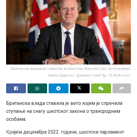
Британски државни секретар за Шкотску, Алистер Џек, фотографија:
Симон Давсон / Даунинг стрит бр. 10, flickr.com.
Британска влада ставила је вето којим је спречила
ступање на снагу шкотског закона о трансродним
особама.
Крајем децембра 2022. године, шкотски парламент