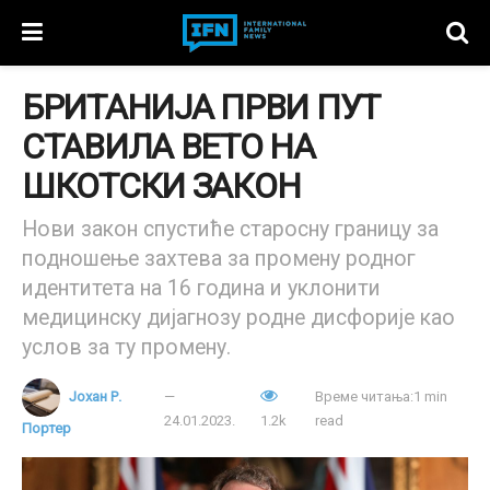
БРИТАНИЈА ПРВИ ПУТ
СТАВИЛА ВЕТО НА
ШКОТСКИ ЗАКОН
Нови закон спустиће старосну границу за
подношење захтева за промену родног
идентитета на 16 година и уклонити
медицинску дијагнозу родне дисфорије као
услов за ту промену.
Јохан Р.
Време читања:1 min
24.01.2023.
1.2k
read
Портер