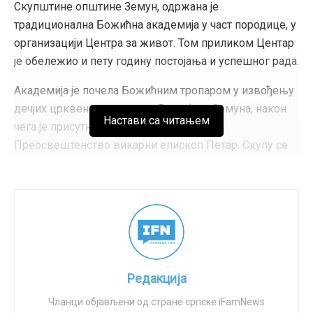
Скупштине општине Земун, одржана је
традиционална Божићна академија у част породице, у
организацији Центра за живот. Том приликом Центар
је обележио и пету годину постојања и успешног рада.
Академија је почела Божићним тропаром у извођењу
дечјих црквених хорова из Вранића и Земуна, након
Настави са читањем
чега је присутне поздравио Његово
Преосвештенство викарни епископ Петар. Скупу се
обратио и протојереј-ставрофор Божо Бакајлић,
духовник Центра за живот који делује при храму
Рођења Пресвете Богородице у Земуну.
Председник Центра за живот, др Бојан Цакић,
укратко је представио рад Центра и активности које
су остварене у првих пет година постојања. У
Редакција
присуству скоро три стотине чланова Центра, гостију,
часних отаца и уважених званица, викарни епископ
Чланци објављени од стране српске iFamNews