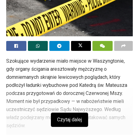
bezpieczeństwa cofnął to szkodliwe zatwierdzenie i aby
decydenci skupili się na prawdziwym wsparciu dla kobiet
— oferując rzeczywiste alternatywy i opiekę, zamiast
rozszerzać dostęp do aborcji. Potwierdził, że walka ta nie
jest tylko prawna czy polityczna, ale moralna: aby chronić
wrażliwe życia i bronić zdrowia oraz godności zarówno
matek, jak i dzieci.
Szokujące wydarzenie miało miejsce w Waszyngtonie,
Tags:
Aborcja
prawo do życia
Pro-life
gdy organy ścigania aresztowały mężczyznę o
domniemanych skrajnie lewicowych poglądach, który
podłożył ładunki wybuchowe pod Katedrą św. Mateusza
podczas przygotowań do dorocznej Czerwonej Mszy.
Moment nie był przypadkowy — w nabożeństwie mieli
uczestniczyć sędziowie Sądu Najwyższego. Według
władz podejrzany mógł zamierzać zaatakować samych
Czytaj dalej
sędziów.
Mężczyzna, zidentyfikowany jako Louis Geri, stoi teraz w