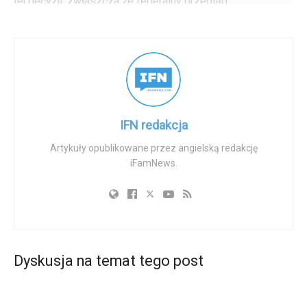
tej decyzji, zwłaszcza że federalny przegląd
bezpieczeństwa już trwa.
Biskup Thomas wskazał na hipokryzję polegającą na
zatwierdzeniu szerszego dostępu do leku, którego
bezpieczeństwo jest na nowo poddawane analizie.
Zwrócił uwagę, że FDA równocześnie prowadzi badanie
bezpieczeństwa mifepristonu w warunkach
IFN redakcja
rzeczywistych, a mimo to zatwierdziła tańszą, bardziej
Artykuły opublikowane przez angielską redakcję
dostępną wersję, zanim ten przegląd w ogóle zostanie
iFamNews.
zakończony. To, jak argumentował, naraża niezliczone
kobiety i niewinne ludzkie życie na niepotrzebne ryzyko.
„Matki w potrzebie i ich nienarodzone dzieci zasługują na
coś lepszego” — powiedział.
Biskup skrytykował również wcześniejszą deregulację
Dyskusja na temat tego post
tego leku za rządów administracji Bidena, stwierdzając, że
ograniczanie nadzoru i stopniowe luzowanie restrykcji