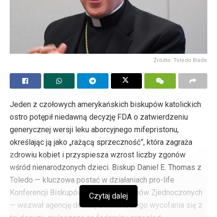
Źródło: Toledo Blade
Jeden z czołowych amerykańskich biskupów katolickich
ostro potępił niedawną decyzję FDA o zatwierdzeniu
generycznej wersji leku aborcyjnego mifepristonu,
określając ją jako „rażącą sprzeczność”, która zagraża
zdrowiu kobiet i przyspiesza wzrost liczby zgonów
wśród nienarodzonych dzieci. Biskup Daniel E. Thomas z
Toledo — kluczowa postać w działaniach pro-life
Konferencji Biskupów Katolickich Stanów Zjednoczonych
Czytaj dalej
— wezwał agencję do natychmiastowego wycofania się z