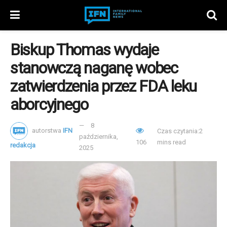
Biskup Thomas wydaje
stanowczą naganę wobec
zatwierdzenia przez FDA leku
aborcyjnego
8
autorstwa
IFN
Czas czytania:2
października,
106
mins read
redakcja
2025