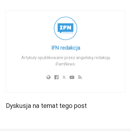
obliczu wielu zarzutów karnych, w tym wytwarzania lub
posiadania broni masowego rażenia w związku z
przestępstwem z nienawiści. Według urzędników, Geri
żywił jadowitą nienawiść wobec katolików i Żydów, a
także wyrażał wrogość wobec amerykańskiej Służby
Imigracyjnej i Celnej (ICE).
IFN redakcja
Śledczy informują, że Geri próbował rozbić namiot na
Artykuły opublikowane przez angielską redakcję
iFamNews.
schodach katedry przed Czerwoną Mszą i groził
detonacją materiałów wybuchowych podczas
aresztowania. Władze znalazły w jego posiadaniu setki
urządzeń wybuchowych, w tym fiolki nitrometanu —
substancji chemicznej znanej z wykorzystywania w
improwizowanych urządzeniach wybuchowych. Niektóre
Dyskusja na temat tego post
urządzenia opisano jako „w pełni funkcjonalne”. Jego
notatniki rzekomo ujawniły jawną wrogość wobec Kościoła
katolickiego, wyznania żydowskiego, sędziów Sądu