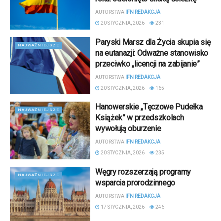
AUTORSTWA
IFN REDAKCJA
20 STYCZNIA, 2026
231
Paryski Marsz dla Życia skupia się
NAJWAŻNIEJSZE
na eutanazji: Odważne stanowisko
przeciwko „licencji na zabijanie”
AUTORSTWA
IFN REDAKCJA
20 STYCZNIA, 2026
165
Hanowerskie „Tęczowe Pudełka
NAJWAŻNIEJSZE
Książek” w przedszkolach
wywołują oburzenie
AUTORSTWA
IFN REDAKCJA
20 STYCZNIA, 2026
235
Węgry rozszerzają programy
NAJWAŻNIEJSZE
wsparcia prorodzinnego
AUTORSTWA
IFN REDAKCJA
17 STYCZNIA, 2026
246