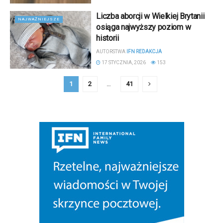
Liczba aborcji w Wielkiej Brytanii
NAJWAŻNIEJSZE
osiąga najwyższy poziom w
historii
AUTORSTWA
IFN REDAKCJA
17 STYCZNIA, 2026
153
1
2
…
41