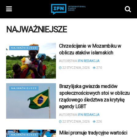
NAJWAŻNIEJSZE
Chrześcijanie w Mozambiku w
NAJWAŻNIEJSZE
obliczu ataków islamskich
AUTORSTWA
IFN REDAKCJA
22 STYCZNIA, 2026
270
Brazylijska gwiazda mediów
NAJWAŻNIEJSZE
społecznościowych stoi w obliczu
rządowego śledztwa za krytykę
agendy LGBT
AUTORSTWA
IFN REDAKCJA
22 STYCZNIA, 2026
226
Milei promuje tradycyjne wartości
NAJWAŻNIEJSZE