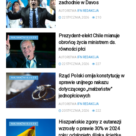
zachodnie w Davos
AUTORSTWA
IFN REDAKCJA
22 STYCZNIA, 2026
210
Prezydent-elekt Chile mianuje
NAJWAŻNIEJSZE
obrońcę życia ministrem ds.
równości płci
AUTORSTWA
IFN REDAKCJA
22 STYCZNIA, 2026
227
Rząd Polski omija konstytucję w
NAJWAŻNIEJSZE
sprawie unijnego nakazu
dotyczącego „małżeństw”
jednopłciowych
AUTORSTWA
IFN REDAKCJA
20 STYCZNIA, 2026
222
Hiszpańskie zgony z eutanazji
NAJWAŻNIEJSZE
wzrosły o prawie 30% w 2024
roku: odsłonięto śliską ścieżkę