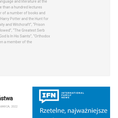
anguage and literature at the
 than a hundred lectures
tor of a number of books and
 “Harry Potter and the Hunt for
nity and Witchcraft”, “Prison
Allowed”, “The Greatest Serb
od Is In His Saints”, “Orthodox
een a member of the
ństwa
MARCA, 2022