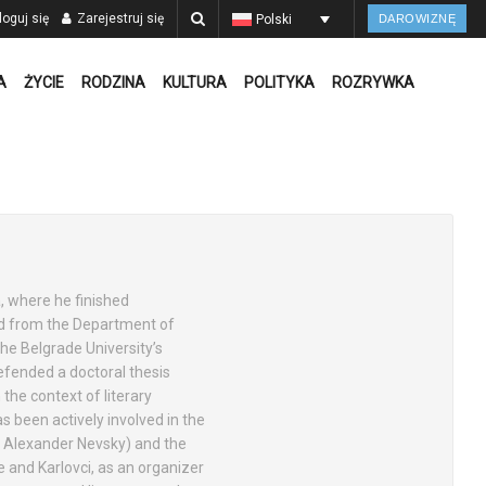
oguj się
Zarejestruj się
Polski
DAROWIZNĘ
A
ŻYCIE
RODZINA
KULTURA
POLITYKA
ROZRYWKA
, where he finished
d from the Department of
he Belgrade University’s
defended a doctoral thesis
n the context of literary
 been actively involved in the
. Alexander Nevsky) and the
 and Karlovci, as an organizer