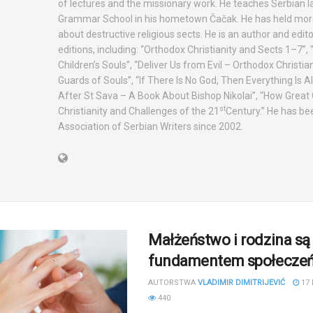
of lectures and the missionary work. He teaches Serbian l
Grammar School in his hometown Čačak. He has held more
about destructive religious sects. He is an author and edi
editions, including: “Orthodox Christianity and Sects 1–7”,
Children’s Souls”, “Deliver Us from Evil – Orthodox Christia
Guards of Souls”, “If There Is No God, Then Everything Is 
After St Sava – A Book About Bishop Nikolai”, “How Great G
st
Christianity and Challenges of the 21
Century.” He has b
Association of Serbian Writers since 2002.
Małżeństwo i rodzina są
fundamentem społecze
AUTORSTWA
VLADIMIR DIMITRIJEVIĆ
17 
440