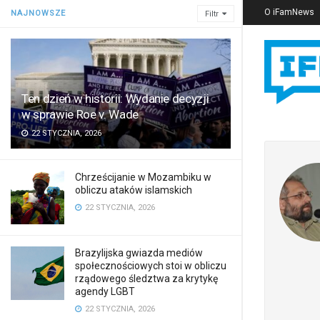
O iFamNews
NAJNOWSZE
Filtr
Ten dzień w historii: Wydanie decyzji
w sprawie Roe v. Wade
22 STYCZNIA, 2026
Chrześcijanie w Mozambiku w
obliczu ataków islamskich
22 STYCZNIA, 2026
Brazylijska gwiazda mediów
społecznościowych stoi w obliczu
rządowego śledztwa za krytykę
agendy LGBT
22 STYCZNIA, 2026