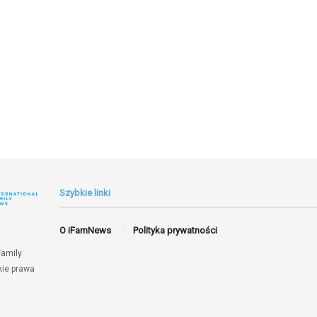
Szybkie linki
O iFamNews
Polityka prywatności
Family
kie prawa