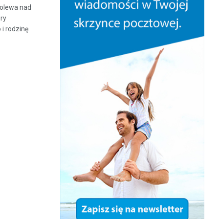
ubolewa nad
óry
i rodzinę.