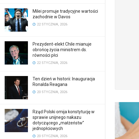
Milei promuje tradycyjne wartości
zachodnie w Davos
22 STYCZNIA, 2026
Prezydent-elekt Chile mianuje
obrońcę życia ministrem ds.
równości płci
22 STYCZNIA, 2026
Ten dzień w historii: Inauguracja
Ronalda Reagana
20 STYCZNIA, 2026
Rząd Polski omija konstytucję w
sprawie unijnego nakazu
dotyczącego „małżeństw”
jednopłciowych
20 STYCZNIA, 2026