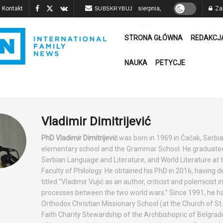
Kontakt
sierpnia,
Zal
SUBSKRYBUJ
2026
STRONA GŁÓWNA
REDAKCJ
NAUKA
PETYCJE
Vladimir Dimitrijević
PhD Vladimir Dimitrijević
was born in 1969 in Čačak, Serbia
elementary school and the Grammar School. He graduate
Serbian Language and Literature, and World Literature at t
Faculty of Philology. He obtained his PhD in 2016, having 
titled “Vladimir Vujić as an author, criticist and polemicist i
processes between the two world wars.” Since 1991, he has
Orthodox Christian Missionary School (at the Church of St
Faith Charity Stewardship of the Archbishopric of Belgrade