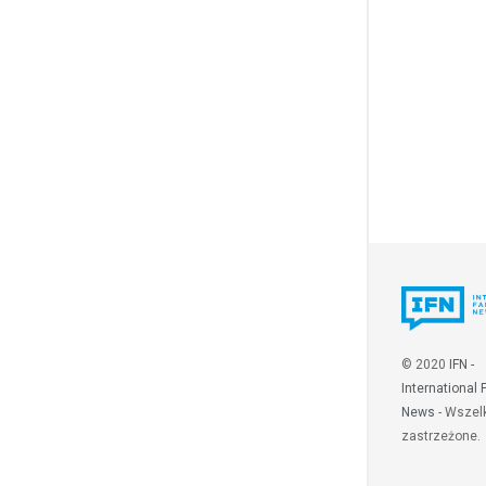
© 2020
IFN -
International 
News
- Wszel
zastrzeżone.