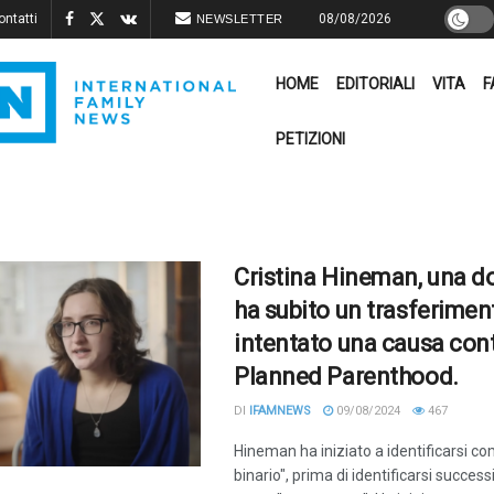
ontatti
08/08/2026
NEWSLETTER
HOME
EDITORIALI
VITA
F
PETIZIONI
Cristina Hineman, una d
ha subito un trasferimen
intentato una causa con
Planned Parenthood.
DI
IFAMNEWS
09/08/2024
467
Hineman ha iniziato a identificarsi c
binario", prima di identificarsi succe