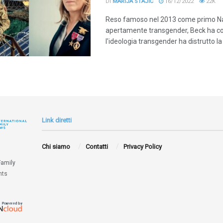
DI
MARIJA STAJIĆ
16/12/2022
22K
Reso famoso nel 2013 come primo N
apertamente transgender, Beck ha c
l'ideologia transgender ha distrutto la 
Link diretti
Chi siamo
Contatti
Privacy Policy
Family
hts