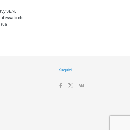
avy SEAL
onfessato che
sua ...
Seguici