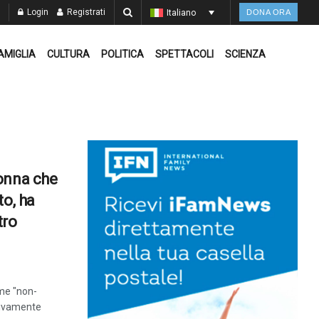
Login
Registrati
Italiano
DONA ORA
AMIGLIA
CULTURA
POLITICA
SPETTACOLI
SCIENZA
onna che
to, ha
tro
ome "non-
ssivamente