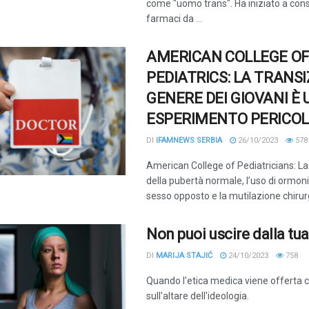
come "uomo trans". Ha iniziato a co
farmaci da ...
AMERICAN COLLEGE OF
PEDIATRICS: LA TRANSI
GENERE DEI GIOVANI È 
ESPERIMENTO PERICO
DI
IFAMNEWS SERBIA
26/10/2023
578
American College of Pediatricians: L
della pubertà normale, l’uso di ormon
sesso opposto e la mutilazione chirurgi
Non puoi uscire dalla tua
DI
MARIJA STAJIĆ
24/10/2023
758
Quando l'etica medica viene offerta c
sull'altare dell'ideologia.