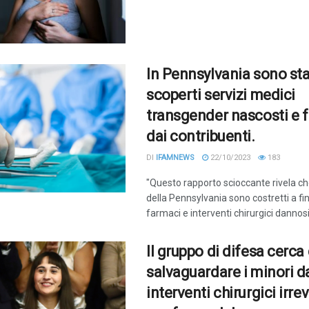
In Pennsylvania sono sta
scoperti servizi medici
transgender nascosti e f
dai contribuenti.
DI
IFAMNEWS
22/10/2023
183
"Questo rapporto scioccante rivela che
della Pennsylvania sono costretti a fi
farmaci e interventi chirurgici dannosi 
Il gruppo di difesa cerca 
salvaguardare i minori d
interventi chirurgici irrev