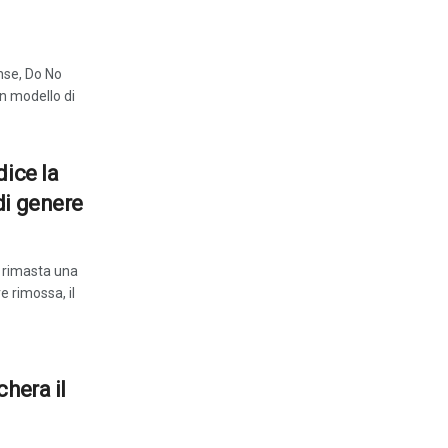
nse, Do No
n modello di
dice la
di genere
 rimasta una
e rimossa, il
hera il