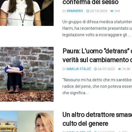
conferma del sesso
DI
IFAMNEWS
22/10/2023
169
Un gruppo di difesa medica statunite
Harm, ha recentemente presentato u
legislazione volto a incoraggiare gli ...
Paura: L’uomo “detrans” 
verità sul cambiamento 
DI
MARIJA STAJIĆ
24/07/2023
74.3K
"Nessuno mi ha detto che mi sarebbe
radice del pene, che non poteva esser
che significa ...
Un altro detrattore smasc
culto del genere