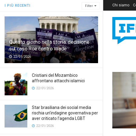
Chi siamo
C
I PIÙ RECENTI
Filter
Questo giorno nella storia: decisione
sul caso Roe contro Wade
22/01/2026
Cristiani del Mozambico
affrontano attacchi islamici
22/01/2026
Star brasiliana dei social media
rischia un’indagine governativa per
aver criticato l’agenda LGBT
22/01/2026