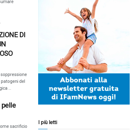
nsumare
ZIONE DI
UN
LOSO
a soppressione
i patogeni del
ca ...
 pelle
I più letti
ome sacrificio