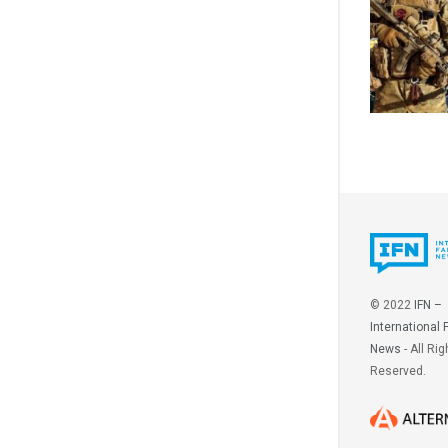
© 2022
IFN –
International 
News
- All Rig
Reserved.