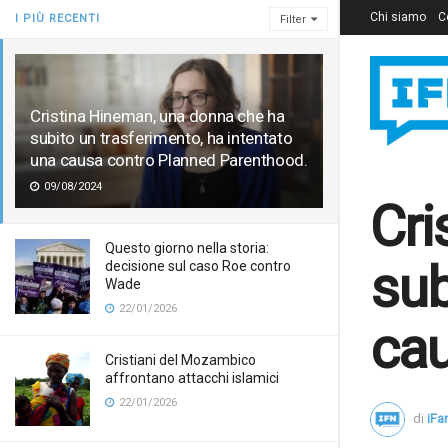
Chi siamo
C
I PIÙ RECENTI
Filter
Cristina Hineman, una donna che ha
subito un trasferimento, ha intentato
una causa contro Planned Parenthood.
09/08/2024
Cri
Questo giorno nella storia:
sub
decisione sul caso Roe contro
Wade
22/01/2026
cau
Cristiani del Mozambico
affrontano attacchi islamici
22/01/2026
di
iF