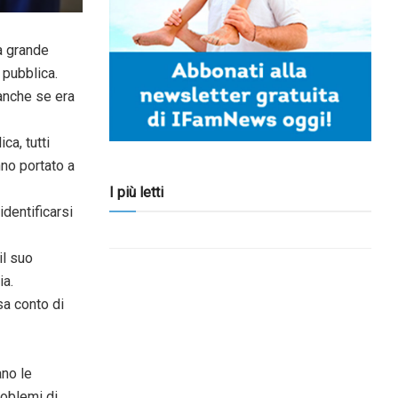
a grande
 pubblica.
 anche se era
ca, tutti
nno portato a
I più letti
identificarsi
il suo
ia.
sa conto di
ano le
roblemi di