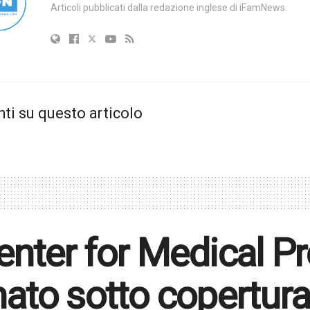
Articoli pubblicati dalla redazione inglese di iFamNews.
i su questo articolo
Center for Medical P
mato sotto copertura