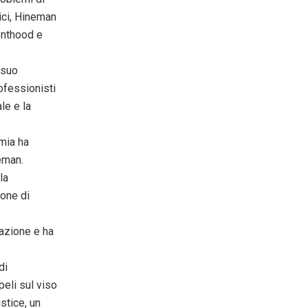
ici, Hineman
enthood e
 suo
rofessionisti
le e la
mia ha
eman.
la
ione di
razione e ha
di
peli sul viso
stice, un