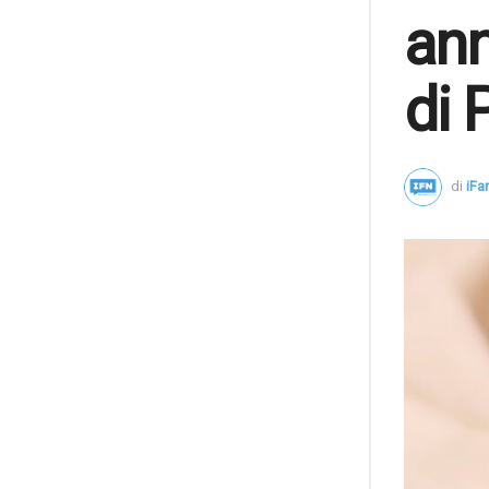
ann
di 
di
iF