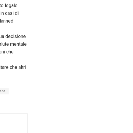
to legale.
in casi di
Planned
sua decisione
alute mentale
oni che
are che altri
ere