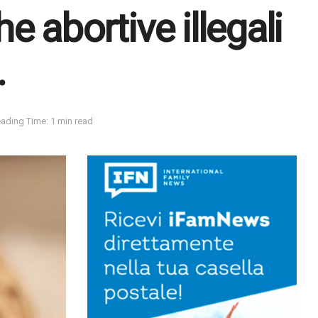
he abortive illegali
.
ading Time: 1 min read