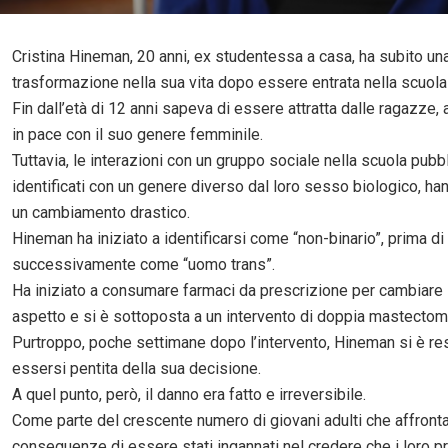
Cristina Hineman, 20 anni, ex studentessa a casa, ha subito un
trasformazione nella sua vita dopo essere entrata nella scuola
Fin dall’età di 12 anni sapeva di essere attratta dalle ragazze,
in pace con il suo genere femminile.
Tuttavia, le interazioni con un gruppo sociale nella scuola pubbli
identificati con un genere diverso dal loro sesso biologico, ha
un cambiamento drastico.
Hineman ha iniziato a identificarsi come “non-binario”, prima di 
successivamente come “uomo trans”.
Ha iniziato a consumare farmaci da prescrizione per cambiare 
aspetto e si è sottoposta a un intervento di doppia mastectom
Purtroppo, poche settimane dopo l’intervento, Hineman si è re
essersi pentita della sua decisione.
A quel punto, però, il danno era fatto e irreversibile.
Come parte del crescente numero di giovani adulti che affront
conseguenze di essere stati ingannati nel credere che i loro p