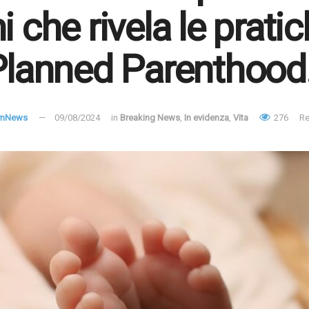
i che rivela le pratic
Planned Parenthood
amNews
09/08/2024
in
Breaking News
,
In evidenza
,
Vita
276
Re