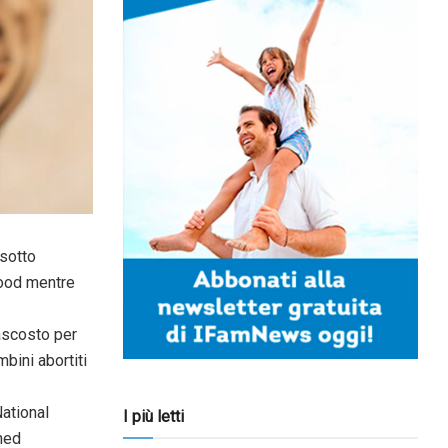
 sotto
hood mentre
ascosto per
mbini abortiti
National
I più letti
nned