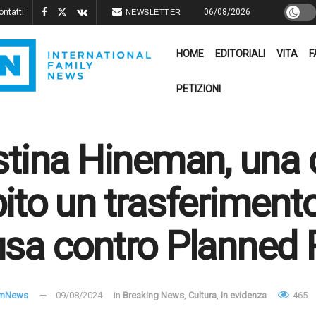
ontatti
06/08/2026
NEWSLETTER
HOME
EDITORIALI
VITA
F
PETIZIONI
stina Hineman, una
ito un trasferimento
sa contro Planned 
amNews
09/08/2024
in
Breaking News
,
Cultura
,
In evidenza
465