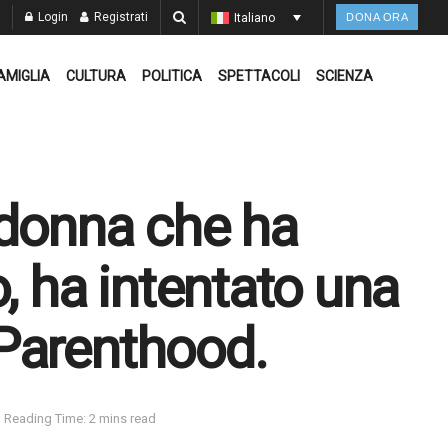
Login
Registrati
Italiano
DONA ORA
AMIGLIA
CULTURA
POLITICA
SPETTACOLI
SCIENZA
 donna che ha
, ha intentato una
Parenthood.
Reading Time: 2 mins read