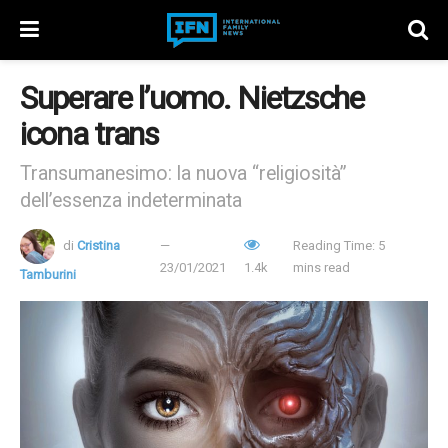
Superare l’uomo. Nietzsche
icona trans
Transumanesimo: la nuova “religiosità”
dell’essenza indeterminata
di
Cristina
Reading Time: 5
23/01/2021
1.4k
mins read
Tamburini