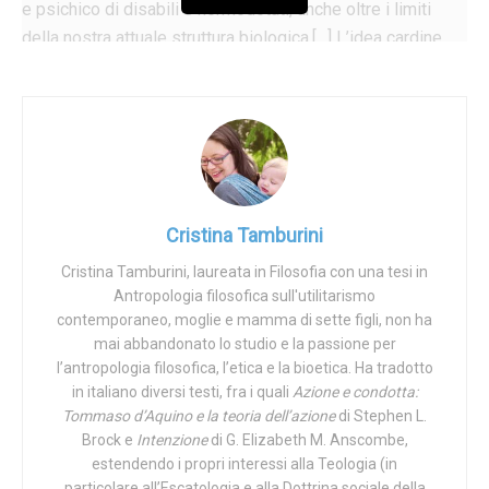
e psichico di disabili e normodotati, anche oltre i limiti
della nostra attuale struttura biologica.[…] L’idea cardine
del transumanesimo può essere riassunta in una formula:
è possibile ed auspicabile passare da una fase di
evoluzione cieca ad una fase di evoluzione autodiretta
consapevole. Siamo pronti a fare ciò che oggi la scienza
rende possibile: prendere in mano il nostro destino di
specie. Siamo pronti ad accettare la sfida che proviene dai
Cristina Tamburini
risultati delle biotecnologie, delle scienze cognitive, della
robotica, della nanotecnologia e dell’intelligenza artificiale,
Cristina Tamburini, laureata in Filosofia con una tesi in
portando questa sfida su un piano politico e filosofico, per
Antropologia filosofica sull'utilitarismo
dare al nostro percorso un senso e una direzione».
contemporaneo, moglie e mamma di sette figli, non ha
mai abbandonato lo studio e la passione per
Recita così l’
incipit
del
Manifesto dei transumanisti
l’antropologia filosofica, l’etica e la bioetica. Ha tradotto
in italiano diversi testi, fra i quali
Azione e condotta:
italiani
, un movimento che si definisce «polimorfo e
Tommaso d’Aquino e la teoria dell’azione
di Stephen L.
multiculturale», con una precisa strategia finalizzata alla
Brock e
Intenzione
di G. Elizabeth M. Anscombe,
lotta per «il possesso delle conoscenze e delle
estendendo i propri interessi alla Teologia (in
tecnologie, la laicità delle istituzioni e della cultura,
particolare all’Escatologia e alla Dottrina sociale della