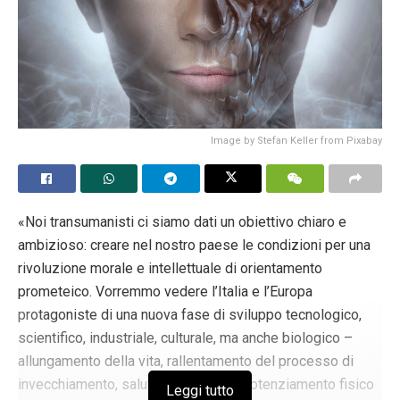
Image by Stefan Keller from Pixabay
«Noi transumanisti ci siamo dati un obiettivo chiaro e
ambizioso: creare nel nostro paese le condizioni per una
rivoluzione morale e intellettuale di orientamento
prometeico. Vorremmo vedere l’Italia e l’Europa
protagoniste di una nuova fase di sviluppo tecnologico,
scientifico, industriale, culturale, ma anche biologico –
allungamento della vita, rallentamento del processo di
invecchiamento, salute dei cittadini, potenziamento fisico
Leggi tutto