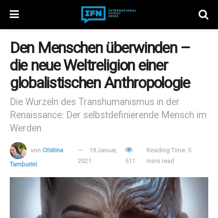
Den Menschen überwinden –
die neue Weltreligion einer
globalistischen Anthropologie
Die Wurzeln des Transhumanismus in der
Renaissance: Der selbstdefinierende Mensch im
Werden
von
Cristina
19 Januar,
Reading Time: 5
2021
511
mins read
Tamburini