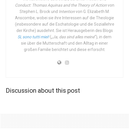
und diese Herausforderung auf eine politische und
Conduct: Thomas Aquinas and the Theory of Action
von
philosophische Ebene zu bringen, um unserem Weg einen
Stephen L. Brock und
Intention
von G. Elizabeth M.
Anscombe, wobei sie ihre Interessen auf die Theologie
Sinn und eine Richtung zu geben.“
(insbesondere auf die Eschatologie und die Soziallehre
So lautet die Eröffnungszeile des
der Kirche) ausdehnt. Sie ist Herausgeberin des Blogs
Manifests der
Si, sono tutti miei!
(„
Ja, das sind alles meine
“), in dem
italienischen Transhumanisten
, einer Bewegung, die sich
sie über die Mutterschaft und den Alltag in einer
selbst als „polymorph und multikulturell“ definiert, mit
großen Familie berichtet und diese erforscht.
einer präzisen Strategie, die darauf abzielt, für „den Besitz
von Wissen und Technologien, die Säkularität von
Institutionen und Kultur, die Bejahung eines
wissenschaftlichen Weltbildes“ zu kämpfen. Die
anthropologischen Voraussetzungen der Bewegung sind
Discussion about this post
darüber hinaus explizit: „Für Christen ist der Mensch nach
dem Bild und Gleichnis Gottes geschaffen und kann sich
nicht selbst verändern. Für uns ist der Mensch in
nietzscheanischer Manier etwas, das es zu überwinden
gilt: Der Mensch kann sich selbst und die Welt verändern,
er kann sein Schicksal selbst in die Hand nehmen, indem