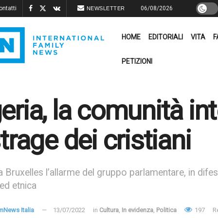
ontatti
06/08/2026
NEWSLETTER
HOME
EDITORIALI
VITA
F
PETIZIONI
eria, la comunità in
strage dei cristiani
 Bruxelles l’allarme del gruppo parlamentare, in difesa
 ed etnica
mNews Italia
13/07/2022
in
Cultura
,
In evidenza
,
Politica
197
R