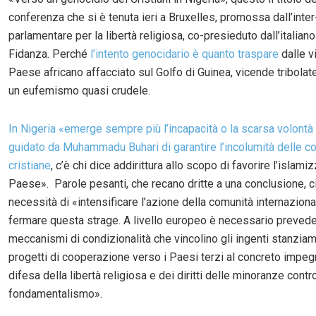
conferenza che si è tenuta ieri a Bruxelles, promossa dall’inte
parlamentare per la libertà religiosa, co-presieduto dall’italiano
Fidanza. Perché
l’intento genocidario è quanto traspare
dalle v
Paese africano affacciato sul Golfo di Guinea, vicende tribolat
un eufemismo quasi crudele.
In Nigeria «emerge sempre più l’incapacità o la scarsa volontà
guidato da Muhammadu Buhari di garantire l’incolumità delle c
cristiane
, c’è chi dice addirittura allo scopo di favorire l’islam
Paese». Parole pesanti, che recano dritte a una conclusione, ci
necessità di «intensificare l’azione della comunità internaziona
fermare questa strage. A livello europeo è necessario prevede
meccanismi di condizionalità che vincolino gli ingenti stanziam
progetti di cooperazione verso i Paesi terzi al concreto impeg
difesa della libertà religiosa e dei diritti delle minoranze contr
fondamentalismo».