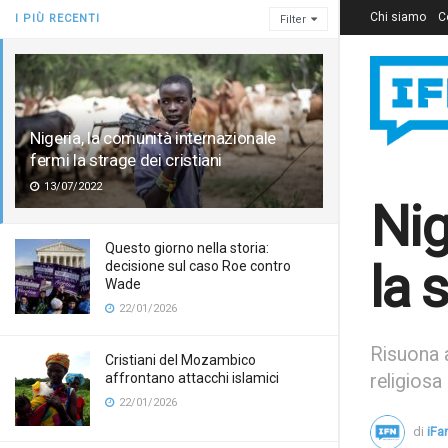
Chi siamo
C
I PIÙ RECENTI
Filter
Nigeria, la comunità internazionale
fermi la strage dei cristiani
13/07/2022
Nig
Questo giorno nella storia:
la 
decisione sul caso Roe contro
Wade
22/01/2026
Risuona a
Cristiani del Mozambico
affrontano attacchi islamici
religiosa
22/01/2026
di
iFa