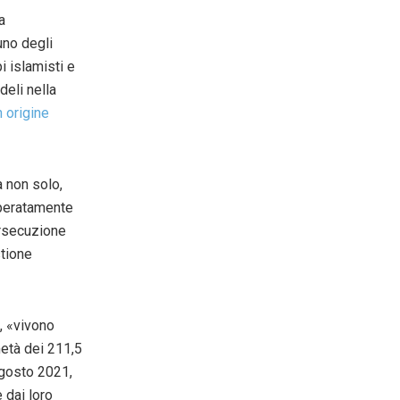
a
uno degli
i islamisti e
deli nella
n origine
a non solo,
isperatamente
ersecuzione
stione
i, «vivono
metà dei 211,5
’agosto 2021,
e dai loro