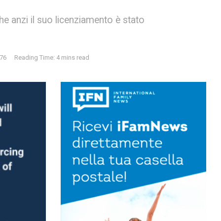
he anzi il suo licenziamento è stato
76
Reading Time: 4 mins read