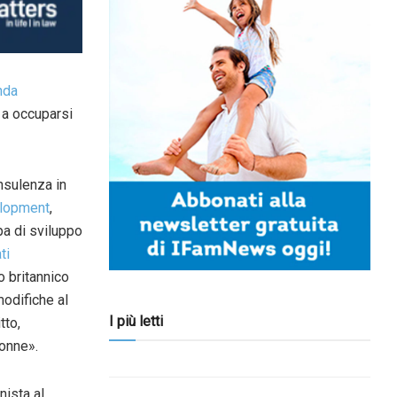
nda
e a occuparsi
nsulenza in
elopment
,
a di sviluppo
ti
 britannico
modifiche al
I più letti
tto,
onne».
ista al