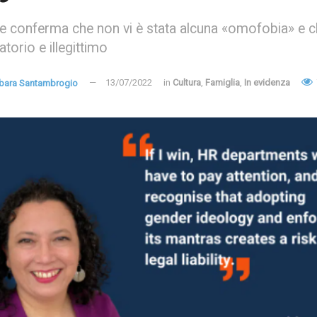
ale conferma che non vi è stata alcuna «omofobia» e c
atorio e illegittimo
bara Santambrogio
13/07/2022
in
Cultura
,
Famiglia
,
In evidenza