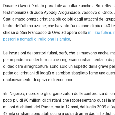
Durante i lavori, è stato possibile ascoltare anche a Bruxelles l
testimonianza di Jude Ayodeji Arogundade, vescovo di Ondo, 
Stati a maggioranza cristiana più colpiti dagli attacchi dei grupp
teatro dell’ultima azione, che ha visto l’uccisione di più di 40 fe
chiesa di San Francesco di Owo ad opera delle
milizie fulani, i
pastori e nomadi di religione islamica
.
Le incursioni dei pastori fulani, però, che si muovono anche, m
per impadronirsi dei terreni che i nigeriani cristiani tentano d
di dedicare all’agricoltura, sono solo un aspetto della grave p
patita dai cristiani di laggiù e sarebbe sbagliato farne una que
esclusivamente di spazi e di economie.
«In Nigeria», ricordano gli organizzatori della conferenza di ier
poco più di 98 milioni di cristiani, che rappresentano quasi la 
milioni di abitanti del Paese, ma in 12 anni, dal luglio 2009 all
43mila cristiani sono stati uccisi a colpi di arma dagli jihadisti 