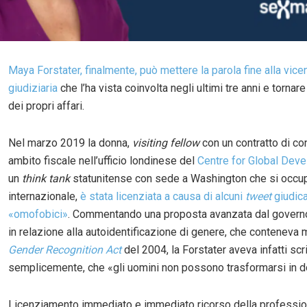
Maya Forstater, finalmente, può mettere la parola fine alla vice
giudiziaria
che l’ha vista coinvolta negli ultimi tre anni e tornar
dei propri affari.
Nel marzo 2019 la donna,
visiting fellow
con un contratto di co
ambito fiscale nell’ufficio londinese del
Centre for Global Dev
un
think tank
statunitense con sede a Washington che si occup
internazionale,
è stata licenziata a causa di alcuni
tweet
giudica
«omofobici»
. Commentando una proposta avanzata dal governo
in relazione alla autoidentificazione di genere, che conteneva 
Gender Recognition Act
del 2004, la Forstater aveva infatti scri
semplicemente, che «gli uomini non possono trasformarsi in d
Licenziamento immediato e immediato ricorso della profession