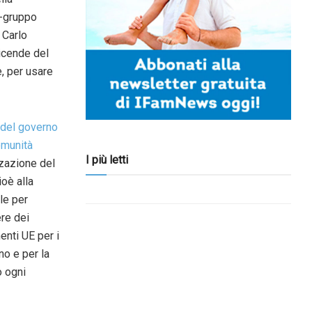
r-gruppo
 Carlo
icende del
e, per usare
 del governo
omunità
I più letti
izzazione del
oè alla
le per
re dei
enti UE per i
no e per la
o ogni