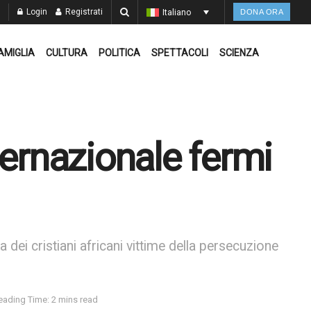
Login
Registrati
Italiano
DONA ORA
AMIGLIA
CULTURA
POLITICA
SPETTACOLI
SCIENZA
ternazionale fermi
 dei cristiani africani vittime della persecuzione
eading Time: 2 mins read