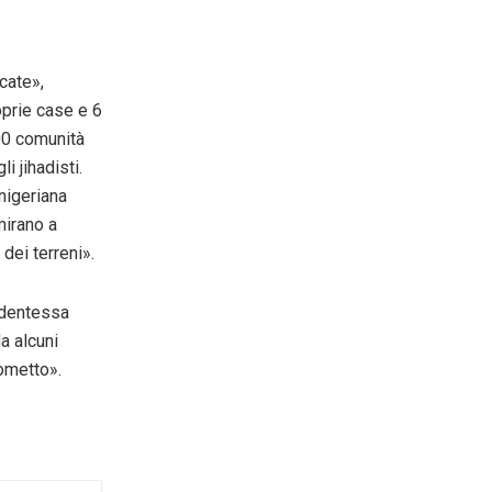
cate»,
roprie case e 6
500 comunità
i jihadisti.
nigeriana
mirano a
dei terreni».
tudentessa
a alcuni
ometto».