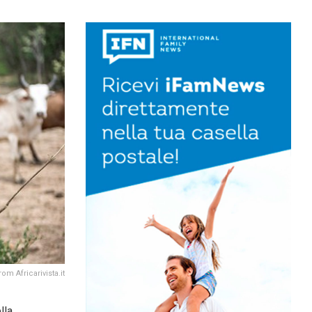
om Africarivista.it
lla