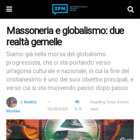
Massoneria e globalismo: due
realtà gemelle
Siamo già nella morsa del globalismo
progressista, che ci sta portando verso
un'agonia culturale e nazionale, in cui la fine del
cristianesimo è uno dei suoi obiettivi principali, e
verso cui si sta muovendo passo dopo passo
di
Beatriz
Reading Time: 4 mins
03/03/2023
6.1k
read
Montes