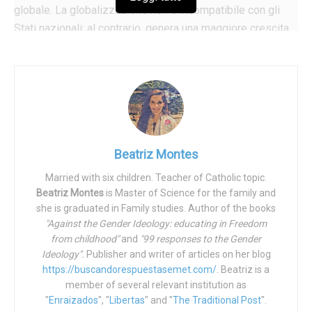
globale. La globalizzazione non è incompatibile con gli
Stati nazionali; al contrario, genera una maggiore crescita
economica.
Il globalismo, tuttavia, cerca di collettivizzare le masse in
modo totalizzante. Dalle organizzazioni internazionali,
particolarmente visibili nell’ONU, vengono imposti al
mondo intero dogmi ideologici, come l’obbligo di quote
per gli aiuti ai rifugiati e agli immigrati, di indottrinare
Beatriz Montes
all’ideologia del gender, di incoraggiare più aborti…
Married with six children. Teacher of Catholic topic.
Beatriz Montes
is Master of Science for the family and
Il globalismo è antistatale. È un progetto di socialismo
she is graduated in Family studies. Author of the books
radicale. È un’ideologia contraria al nazionalismo e al
"Against the Gender Ideology: educating in Freedom
patriottismo.
from childhood"
and
"99 responses to the Gender
George Soros è uno dei principali promotori del
Ideology".
Publisher and writer of articles on her blog
globalismo, in quanto il capo più visibile, insieme ad altre
https://buscandorespuestasemet.com/
. Beatriz is a
figure di rilievo, che hanno iniziato a essere maggiormente
member of several relevant institution as
"
Enraizados
", "
Libertas
" and "
The Traditional Post
".
evidenziate negli ultimi due anni. Potrebbe essere il caso