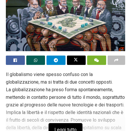
Il globalismo viene spesso confuso con la
globalizzazione, ma si tratta di due concetti opposti.
La globalizzazione ha preso forma spontaneamente,
mettendo in contatto persone di tutto il mondo, soprattutto
grazie al progresso delle nuove tecnologie e dei trasporti.
Implica la libertà e il rispetto delle identità nazionali che è
il frutto di secoli di convivenza. Promuove lo sviluppo
della libertà, della democrazia e del capitalismo su scala
Leggi tutto